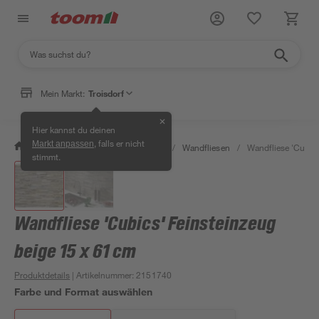
Mein Markt:
Troisdorf
✕
Hier kannst du deinen
, falls er nicht
Markt anpassen
/
Bauen & Renovieren
/
Fliesen
/
Wandfliesen
/
Wandfliese 'Cubics
stimmt.
Wandfliese 'Cubics' Feinsteinzeug
beige 15 x 61 cm
Produktdetails
| Artikelnummer
:
2151740
Farbe und Format auswählen