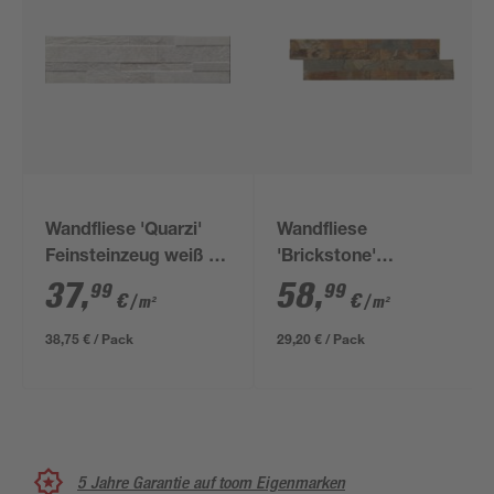
Wandfliese 'Quarzi'
Wandfliese
Feinsteinzeug weiß 15
'Brickstone'
x 61 cm
Naturstein braun/grau
37
,
58
,
99
99
€
€
/ m²
/ m²
15 x 55 cm
38,75 € / Pack
29,20 € / Pack
5 Jahre Garantie auf toom Eigenmarken