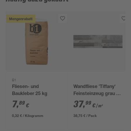
Mengenrabatt
B1
Fliesen- und
Wandfliese 'Tiffany'
Baukleber 25 kg
Feinsteinzeug grau 15
x 61 cm
7
,
37
,
89
99
€
€
/ m²
0,32 € / Kilogramm
38,75 € / Pack