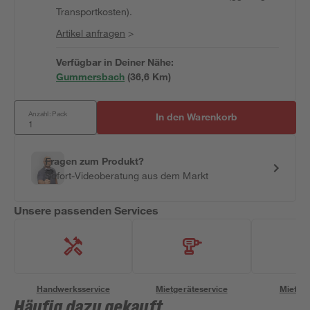
Transportkosten).
Artikel anfragen
>
Verfügbar in Deiner Nähe:
Gummersbach
(
36,6
 Km)
Anzahl: Pack
In den Warenkorb
Fragen zum Produkt?
Sofort-Videoberatung aus dem Markt
Unsere passenden Services
Handwerksservice
Mietgeräteservice
Miettra
Häufig dazu gekauft