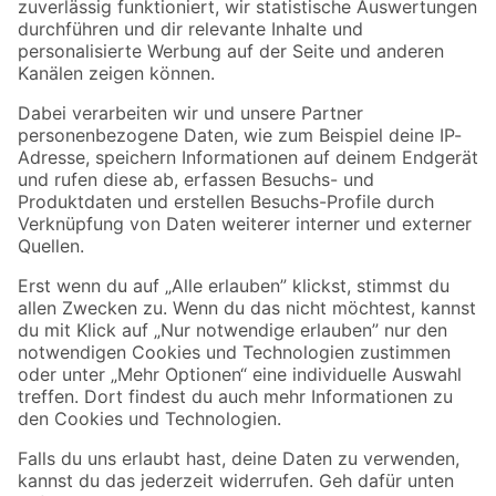
Zur Newsletter Anmeldung
Folge uns
Zahlungsarten
Versandarten
Sicher einkaufen
Jetzt die toom-App herunterladen
Alle Preisangaben in EUR inkl. gesetzl. MwSt.. Die dargestellten Angebote sind unter