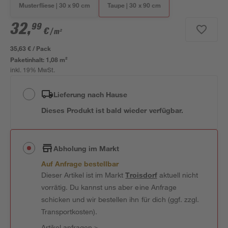
Musterfliese | 30 x 90 cm
Taupe | 30 x 90 cm
32
,
99
€
/ m²
35,63 € / Pack
Paketinhalt:
1,08 m²
inkl. 19% MwSt.
Lieferung nach Hause
Dieses Produkt ist bald wieder verfügbar.
Abholung im Markt
Auf Anfrage bestellbar
Dieser Artikel ist im Markt
Troisdorf
aktuell nicht
vorrätig. Du kannst uns aber eine Anfrage
schicken und wir bestellen ihn für dich (ggf. zzgl.
Transportkosten).
Artikel anfragen
>