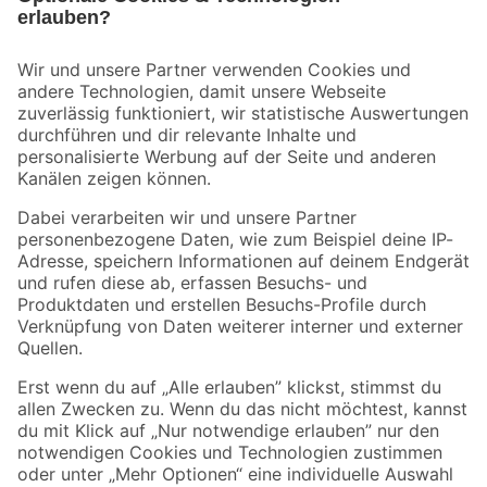
Bleib auf dem Laufenden mit unserem Newsletter
Der toom Newsletter: Keine Angebote und Aktionen mehr verpassen!
Zur Newsletter Anmeldung
Folge uns
Zahlungsarten
Versandarten
Sicher einkaufen
Jetzt die toom-App herunterladen