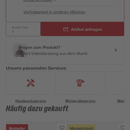
Verfügbarkeit in anderen Märkten
Anzahl: Pack
Artikel anfragen
Fragen zum Produkt?
Sofort-Videoberatung aus dem Markt
Unsere passenden Services
Handwerksservice
Mietgeräteservice
Miettra
Häufig dazu gekauft
Bestseller
Mengenrabatt