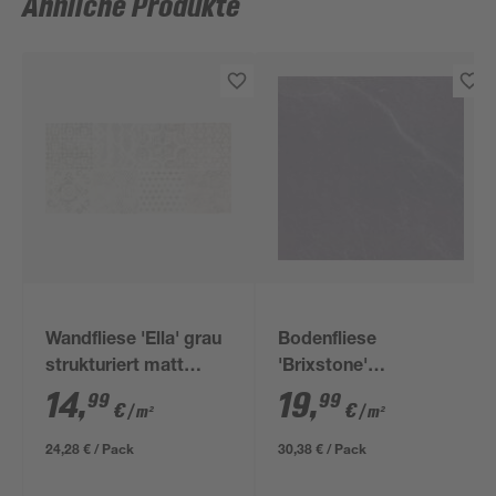
Ähnliche Produkte
Wandfliese 'Ella' grau
Bodenfliese
strukturiert matt
'Brixstone'
Steingut 30 x 60 cm
Feinsteinzeug grau
14
,
19
,
99
99
€
€
/ m²
/ m²
61,5 x 61,5 cm
24,28 € / Pack
30,38 € / Pack