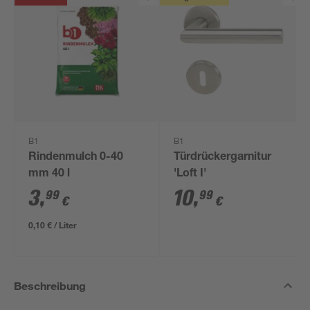
B1
B1
Rindenmulch 0-40
Türdrückergarnitur
mm 40 l
'Loft I'
3
,
10
,
99
99
€
€
0,10 € / Liter
Beschreibung