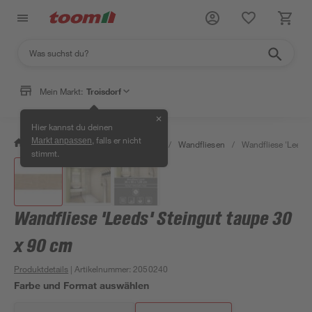
Mein Markt:
Troisdorf
✕
Hier kannst du deinen
, falls er nicht
Markt anpassen
/
Bauen & Renovieren
/
Fliesen
/
Wandfliesen
/
Wandfliese 'Leeds'
stimmt.
Wandfliese 'Leeds' Steingut taupe 30
x 90 cm
Produktdetails
| Artikelnummer
:
2050240
Farbe und Format auswählen