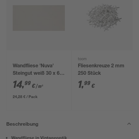
toom
Wandfliese 'Nuva'
Fliesenkreuze 2 mm
Steingut weiß 30 x 60
250 Stück
cm
14
,
1
,
99
99
€
€
/ m²
24,28 € / Pack
Beschreibung
Wandfliese in Vintageoptik