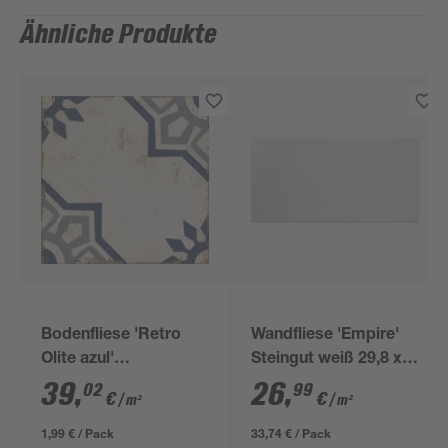
Ähnliche Produkte
Bodenfliese 'Retro
Wandfliese 'Empire'
Olite azul'
Steingut weiß 29,8 x
Feinsteinzeug
59,8 cm
39
,
26
,
02
99
€
€
/ m²
/ m²
mehrfarbig 22,5 x 22,5
cm
1,99 € / Pack
33,74 € / Pack