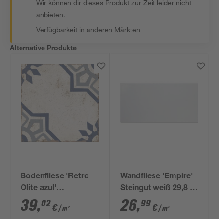
Wir können dir dieses Produkt zur Zeit leider nicht
anbieten.
Verfügbarkeit in anderen Märkten
Alternative Produkte
Bodenfliese 'Retro
Wandfliese 'Empire'
Olite azul'
Steingut weiß 29,8 x
Feinsteinzeug
59,8 cm
39
,
26
,
02
99
€
€
/ m²
/ m²
mehrfarbig 22,5 x