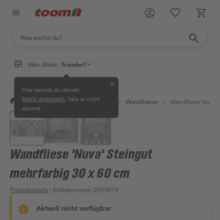
Mein Markt:
Troisdorf
✕
Hier kannst du deinen
, falls er nicht
Markt anpassen
/
Bauen & Renovieren
/
Fliesen
/
Wandfliesen
/
Wandfliese 'Nuva' 
stimmt.
Wandfliese 'Nuva' Steingut
mehrfarbig 30 x 60 cm
Produktdetails
| Artikelnummer
:
2050819
Aktuell nicht verfügbar