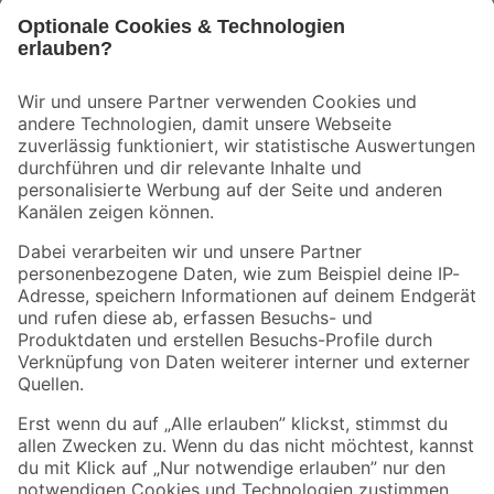
Bleib auf dem Laufenden mit unserem Newsletter
Der toom Newsletter: Keine Angebote und Aktionen mehr verpassen!
Zur Newsletter Anmeldung
Folge uns
Zahlungsarten
Versandarten
Sicher einkaufen
Jetzt die toom-App herunterladen