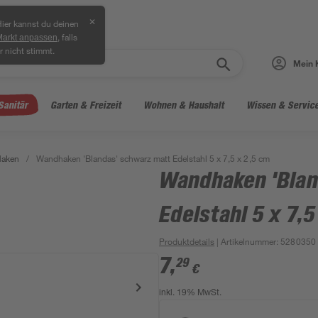
✕
ier kannst du deinen
, falls
Markt anpassen
r nicht stimmt.
Mein 
Sanitär
Garten & Freizeit
Wohnen & Haushalt
Wissen & Servic
Haken
/
Wandhaken 'Blandas' schwarz matt Edelstahl 5 x 7,5 x 2,5 cm
Wandhaken 'Blan
Edelstahl 5 x 7,5
Produktdetails
| Artikelnummer
:
5280350
7
,
29
€
inkl. 19% MwSt.