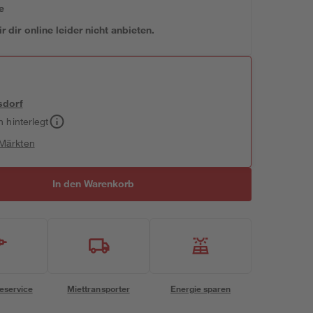
e
 dir online leider nicht anbieten.
sdorf
h hinterlegt
 Märkten
In den Warenkorb
eservice
Miettransporter
Energie sparen