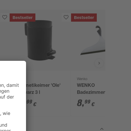
Bestseller
Bestseller
toom
Wenko
Kosmetikeimer 'Ole'
WENKO
schwarz 3 l
Badezimmerwischer
XXL Loano Weiß-
12
,
8
,
99
99
€
€
Schwarz