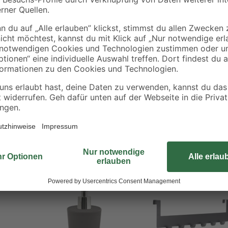
Der formschöne Haken 'Blandas' bi
Handtücher, Duschtücher, Waschla
perfekt geeignet für den Einsatz 
ist aus rostfreiem Edelstahl in schw
matt-schwarzen Oberfläche absolut
ohne zu Bohren befestigen, zur A
der Haken wird auf den Untergrund