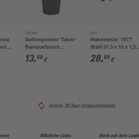
Spirella
Siro
osio
Seifenspender 'Takeo'
Hakenleiste '1977'
ert,
Bambusfasern
Stahl 37,5 x 10 x 1,55
anthrazit 400 ml
cm, 6 Haken
13
,
28
,
99
99
€
€
Sorglos, 90 Tage Umtauschgarantie
hmen
Nützliche Links
Bleib auf dem Lauf