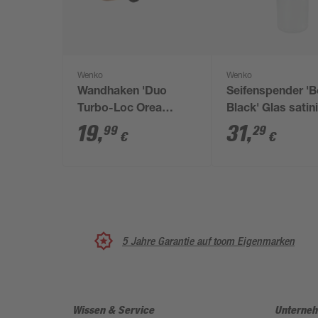
Wenko
Wenko
Wandhaken 'Duo
Seifenspender 'B
Turbo-Loc Orea
Black' Glas satini
Bamboo'
200 ml
19
,
31
,
99
29
€
€
bambus/schwarz 10 x
4,5 x 6,5 cm
5 Jahre Garantie auf toom Eigenmarken
Wissen & Service
Unterne