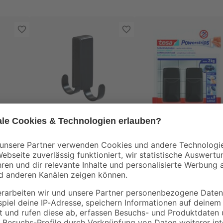
Wenko
Tesa
ken
Doppel-Duschhaken
Haken 'Powerstrips'
arz
'Vieste' schwarz matt
schwarz rechteckig
,5
Edelstahl 2 x 7 x 5,5
selbstklebend
7
,
7
,
99
59
€
€
cm