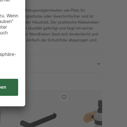
etet mit 2 Aufhängemöglichkeiten viel Platz für
ppen, Kleidungsstücke oder Geschirrtücher und ist
in Bad, Küche oder Haushalt. Der praktische Klebehaken
erer, massiver Qualität gefertigt und liegt mit seiner
 im Trend. Der Wandhaken lässt sich kinderleicht und
nbringung wird einfach die Schutzfolie abgezogen und
 geklebt.