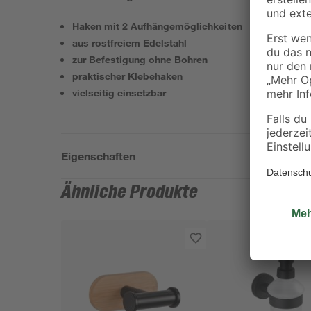
Haken mit 2 Aufhängemöglichkeiten
aus rostfreiem Edelstahl
zur Befestigung ohne Bohren
praktischer Klebehaken
vielseitig einsetzbar
Eigenschaften
Ähnliche Produkte