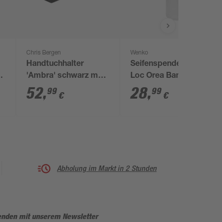
Chris Bergen
Wenko
Handtuchhalter
Seifenspender 'Turbo-
'Ambra' schwarz matt
Loc Orea Bamboo'
Messing 3,5 x 22 x 3,5
Bambus, Glas
52
,
28
,
99
99
€
€
cm
satiniert 200 ml
Abholung im Markt in 2 Stunden
enden mit unserem Newsletter