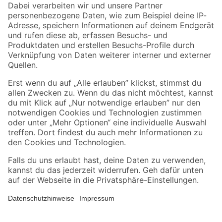
Zahlungsarten
Versandarten
Sicher einkaufen
Jetzt die toom-App herunterladen
Alle Preisangaben in EUR inkl. gesetzl. MwSt.. Die dargestellten Angebote sind unter
Umständen nicht in allen Märkten verfügbar. Die angegebenen Verfügbarkeiten beziehen
sich auf den unter "Mein Markt" ausgewählten toom Baumarkt. Alle Angebote und
Produkte nur solange der Vorrat reicht.
*Paketversand ab 59 € versandkostenfrei, gilt nicht für Artikel mit Speditionsversand, hier
fallen zusätzliche Versandkosten an.