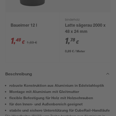
binderholz
Baueimer 12 l
Latte sägerau 2000 x
48 x 24 mm
1
,
1
,
49
78
€
€
1,69 €
0,89 € / Meter
Beschreibung
robuste Konstruktion aus Aluminium in Edelstahloptik
Montage mit Aluminium mit Gleitmutter
flexible Befestigung für Holz mit Holzschrauben
für den Innen- und Außenbereich geeignet
stabile und sichere Unterstützung für CubeRail-Handläufe
Die Wandhalter 'B123' von Treba bestehen aus Aluminium in