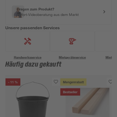
Fragen zum Produkt?
Sofort-Videoberatung aus dem Markt
Unsere passenden Services
Handwerksservice
Mietgeräteservice
Miettra
Häufig dazu gekauft
- 11 %
Mengenrabatt
Bestseller