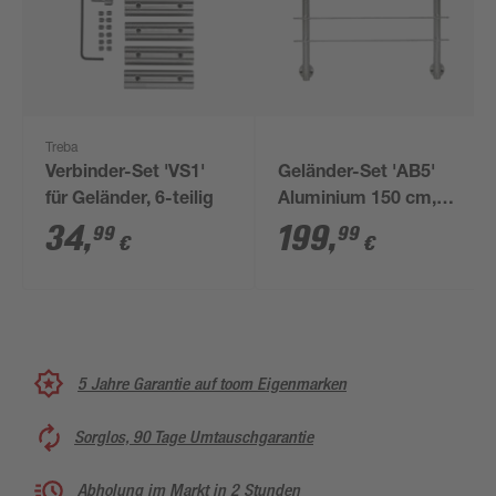
Treba
Verbinder-Set 'VS1'
Geländer-Set 'AB5'
für Geländer, 6-teilig
Aluminium 150 cm,
seitliche Montage
34
,
199
,
99
99
€
€
5 Jahre Garantie auf toom Eigenmarken
Sorglos, 90 Tage Umtauschgarantie
Abholung im Markt in 2 Stunden