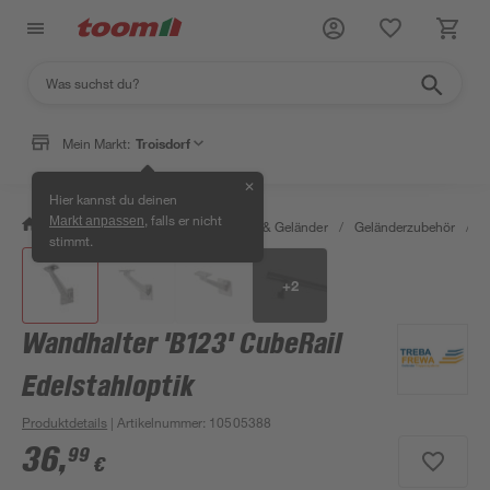
Mein Markt:
Troisdorf
✕
Hier kannst du deinen
, falls er nicht
Markt anpassen
/
Bauen & Renovieren
/
Treppen & Geländer
/
Geländerzubehör
/
W
stimmt.
+
2
Wandhalter 'B123' CubeRail
Edelstahloptik
Produktdetails
| Artikelnummer
:
10505388
36
,
99
€