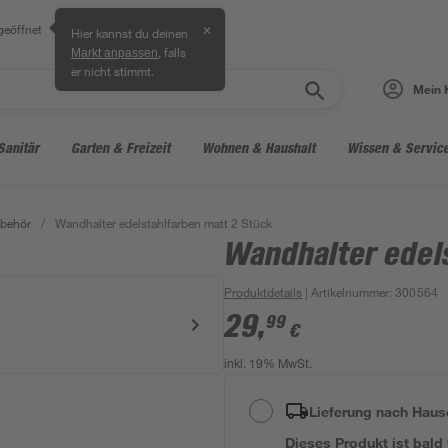
geöffnet
✕
Hier kannst du deinen
, falls
Markt anpassen
er nicht stimmt.
Mein 
Sanitär
Garten & Freizeit
Wohnen & Haushalt
Wissen & Servic
behör
/
Wandhalter edelstahlfarben matt 2 Stück
Wandhalter edel
Produktdetails
| Artikelnummer
:
300564
29
,
99
€
inkl. 19% MwSt.
Lieferung nach Haus
Dieses Produkt ist bald