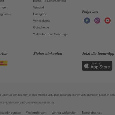
eit
Bestell- & Lieferservices
ungen
Versand
Folge uns
Programm
Rückgabe
Vorteilskarte
Gutscheine
Verkaufsoffene Sonntage
rten
Sicher einkaufen
Jetzt die toom-App
sind unter Umständen nicht in allen Märkten verfügbar. Die angegebenen Verfügbarkeiten beziehen s
ersand, hier fallen zusätzliche Versandkosten an.
gsbedingungen
Widerrufsrecht
Vertrag widerrufen
Barrierefreiheit