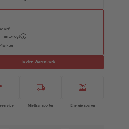
sdorf
h hinterlegt
 Märkten
In den Warenkorb
eservice
Miettransporter
Energie sparen