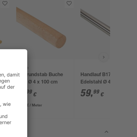
Kosche
,5
Holzrundstab Buche
Handlauf B17
glatt Ø 4 x 100 cm
Edelstahl Ø 4,2 cm
225 cm
11
,
59
,
99
99
€
€
11,99 € / Meter