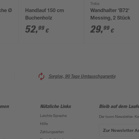
Treba
che Ø
Handlauf 150 cm
Wandhalter 'B72'
Buchenholz
Messing, 2 Stück
52
,
29
,
99
99
€
€
Sorglos, 90 Tage Umtauschgarantie
hmen
Nützliche Links
Bleib auf dem Lauf
Leichte Sprache
Der toom Newsletter: K
Hilfe
Zur Newsletter 
Zahlungsarten