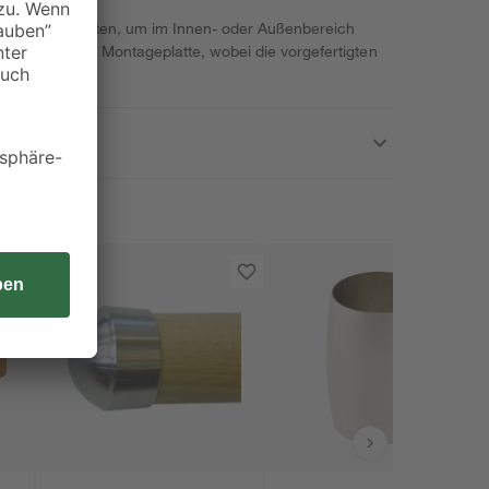
n Sie Wandplatten, um im Innen- oder Außenbereich
 sie mit einer Montageplatte, wobei die vorgefertigten
d erleichtern.