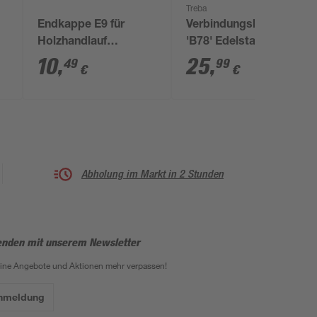
Treba
Endkappe E9 für
Verbindungshülse
Holzhandlauf
'B78' Edelstahl Ø 42,4
Edelstahl Ø 42 mm
mm
10
,
25
,
49
99
€
€
Abholung im Markt in 2 Stunden
enden mit unserem Newsletter
eine Angebote und Aktionen mehr verpassen!
Anmeldung