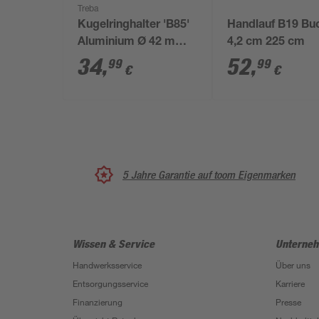
Treba
Kugelringhalter 'B85'
Handlauf B19 Bu
Aluminium Ø 42 mm,
4,2 cm 225 cm
2 Stück
34
,
52
,
99
99
€
€
5 Jahre Garantie auf toom Eigenmarken
Wissen & Service
Unterne
Handwerksservice
Über uns
Entsorgungsservice
Karriere
Finanzierung
Presse