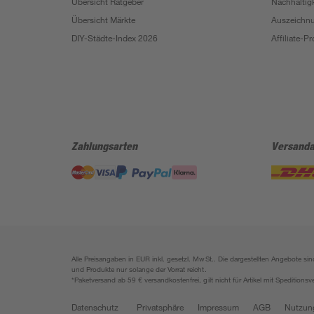
Übersicht Ratgeber
Nachhaltigk
Übersicht Märkte
Auszeichn
DIY-Städte-Index 2026
Affiliate-
Zahlungsarten
Versanda
Alle Preisangaben in EUR inkl. gesetzl. MwSt.. Die dargestellten Angebote 
und Produkte nur solange der Vorrat reicht.
*Paketversand ab 59 € versandkostenfrei, gilt nicht für Artikel mit Speditionsv
Datenschutz
Privatsphäre
Impressum
AGB
Nutzun