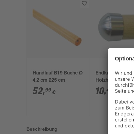
Handlauf B19 Buche Ø
Endkappe E9 für
4,2 cm 225 cm
Holzhandlauf
Edelstahl Ø 42 
52
,
10
,
99
49
€
€
Beschreibung