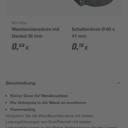
REV Ritter
Wandauslassdose mit
Schalterdose Ø 60 x
Deckel 36 mm
41 mm
0
,
0
,
69
19
€
€
Beschreibung
Kleine Dose für Wandleuchten
Per Unterputz in die Wand zu montieren
Flammwidrig
Verputzen Sie die Wandleuchtendose mit sieben
Leitungsführungen von EverFlourish mit sieben
Leitungsführungen in der Wand. Somit können Sie die Lampe