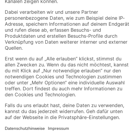
Folge uns
Zahlungsarten
Versandarten
Sicher einkaufen
Jetzt die toom-App herunterladen
Alle Preisangaben in EUR inkl. gesetzl. MwSt.. Die dargestellten Angebote sind unter
Umständen nicht in allen Märkten verfügbar. Die angegebenen Verfügbarkeiten beziehen
sich auf den unter "Mein Markt" ausgewählten toom Baumarkt. Alle Angebote und
Produkte nur solange der Vorrat reicht.
*Paketversand ab 59 € versandkostenfrei, gilt nicht für Artikel mit Speditionsversand, hier