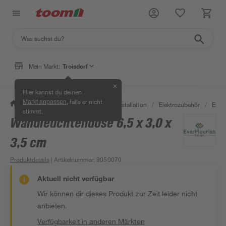
Mein Markt:
Troisdorf
✕
Hier kannst du deinen
, falls er nicht
Markt anpassen
/
Bauen & Renovieren
/
Elektroinstallation
/
Elektrozubehör
/
Elek
stimmt.
Wandleuchtendose 6,5 x 3,0 x
3,5 cm
Produktdetails
| Artikelnummer
:
9050070
Aktuell nicht verfügbar
Wir können dir dieses Produkt zur Zeit leider nicht
anbieten.
Verfügbarkeit in anderen Märkten