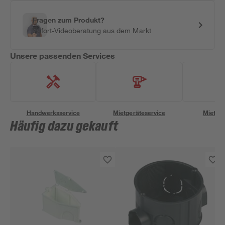
Fragen zum Produkt?
Sofort-Videoberatung aus dem Markt
Unsere passenden Services
Handwerksservice
Mietgeräteservice
Miettra
Häufig dazu gekauft