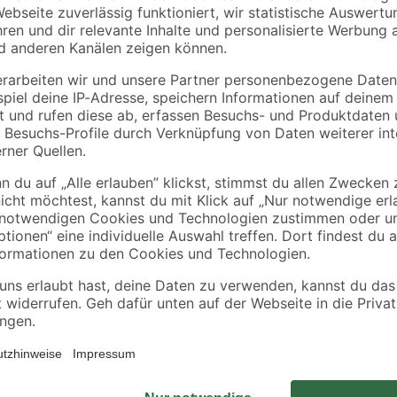
x 561
Steineibe 52 x 52 cm
pink 52 x 52 cm
44
,
44
,
99
99
€
€
Erlebe die Schönheit der Natur mi
lebendige Frische in deine Raumge
Anmutung direkt in deine vier Wän
Atmosphäre. Das echte Moos sieht
das Raumklima durch seine luftre
leicht zu installieren und können 
werden. Verleihe deinen Räumen ei
beruhigende Kraft der Natur auf 