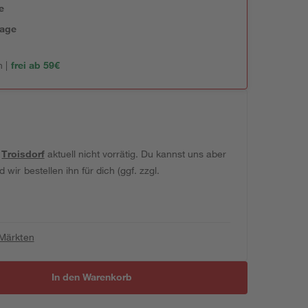
e
tage
 |
frei ab 59€
t
Troisdorf
aktuell nicht vorrätig. Du kannst uns aber
wir bestellen ihn für dich (ggf. zzgl.
 Märkten
In den Warenkorb