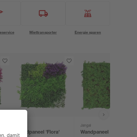
eservice
Miettransporter
Energie sparen
Jangal
Jangal
Wandpaneel 'Flora'
Wandpaneel 'Flora'