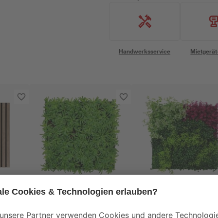
Handwerksservice
Mietgerät
Jangal
Jangal
Wandpaneel 'Flora'
Wandpaneel 'Flora'