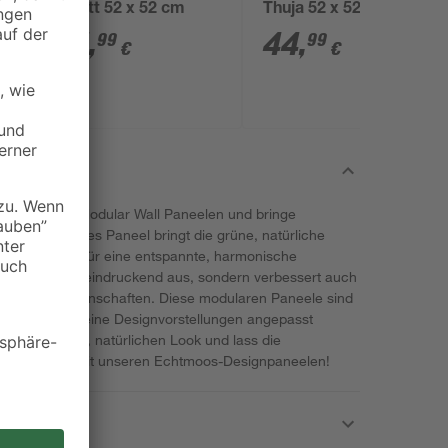
violett 52 x 52 cm
Thuja 52 x 52 cm
44
,
44
,
99
99
€
€
t den Jangal Modular Wall Paneelen und bringe
staltung! Jedes Paneel bringt die grüne, natürliche
de und sorgt für eine entspannte, harmonische
 nicht nur beeindruckend aus, sondern verbessert auch
inigenden Eigenschaften. Diese modularen Paneele sind
individuell an deine Designvorstellungen angepasst
nen frischen, natürlichen Look und lass die
dich wirken – mit unseren Echtmoos-Designpaneelen!