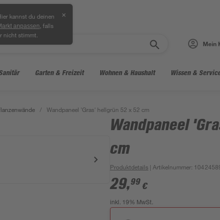
✕
ier kannst du deinen
, falls
Markt anpassen
r nicht stimmt.
Mein 
Sanitär
Garten & Freizeit
Wohnen & Haushalt
Wissen & Servic
flanzenwände
/
Wandpaneel 'Gras' hellgrün 52 x 52 cm
Wandpaneel 'Gras
cm
Produktdetails
| Artikelnummer
:
1042458
29
,
99
€
inkl. 19% MwSt.