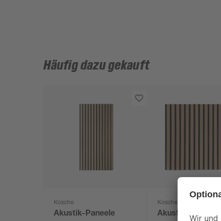
Häufig dazu gekauft
Kosche
Kosche
Akustik-Paneele
Akustik-Paneele