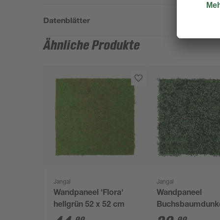
Datenblätter
Ähnliche Produkte
Jangal
Jangal
Wandpaneel 'Flora'
Wandpaneel
hellgrün 52 x 52 cm
Buchsbaumdunke
52 x 52 cm