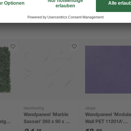
Decoflooring
Jangal
Wandpaneel 'Marble
Wandpaneel 'Modula
lgrün
Sassari' 260 x 90 x 0,4
Wall PET 11201A'
cm Marmoroptik
violett 52 x 52 cm