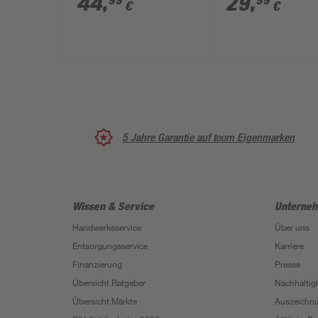
44
,
29
,
99
99
€
€
5 Jahre Garantie auf toom Eigenmarken
Wissen & Service
Unterne
Handwerksservice
Über uns
Entsorgungsservice
Karriere
Finanzierung
Presse
Übersicht Ratgeber
Nachhaltigk
Übersicht Märkte
Auszeichn