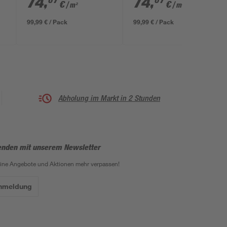
74
,
74
,
07
07
€
€
/ m²
/ m²
99,99 € / Pack
99,99 € / Pack
Abholung im Markt in 2 Stunden
enden mit unserem Newsletter
eine Angebote und Aktionen mehr verpassen!
Anmeldung