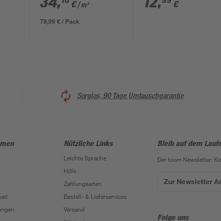
34
,
12
,
18
99
€
€
/ m²
weiß
79,99 € / Pack
Sorglos, 90 Tage Umtauschgarantie
hmen
Nützliche Links
Bleib auf dem Lauf
Leichte Sprache
Der toom Newsletter: K
Hilfe
Zur Newsletter 
Zahlungsarten
eit
Bestell- & Lieferservices
ungen
Versand
Folge uns