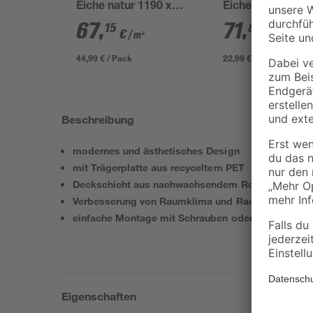
Eiche natur 1190 x
Eiche natur 561 
561 x 19 mm
x 19 mm
67
,
71
,
15
84
€
€
/ m²
/ m²
44,99 € / Pack
22,99 € / Pack
Beschreibung
modernes und ästhetisches Design
mit Trägerplatte aus recyceltem PET
Deckschicht aus nachwachsendem Rohstoff
Verbesserung von Raumklima und Raumakustik
einfache Montage mit Schrauben oder Kleber
Eigenschaften