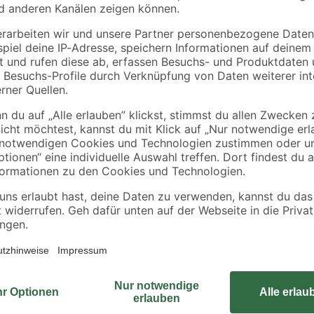
 g
48 x 24 mm
Sockelleisten 'Nr. 1'
schwarz, 20 Stück
1
,
8
,
78
49
€
€
0,89 € / Meter
Entdecke die Paneele aus Filz. Da
verarbeiten und schalloptimiert - 
Struktur sorgt für ein angenehmes 
Gönn dir zeitlose Eleganz mit eine