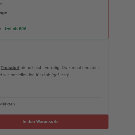
e
tage
 |
frei ab 59€
t
Troisdorf
aktuell nicht vorrätig. Du kannst uns aber
wir bestellen ihn für dich (ggf. zzgl.
 Märkten
In den Warenkorb