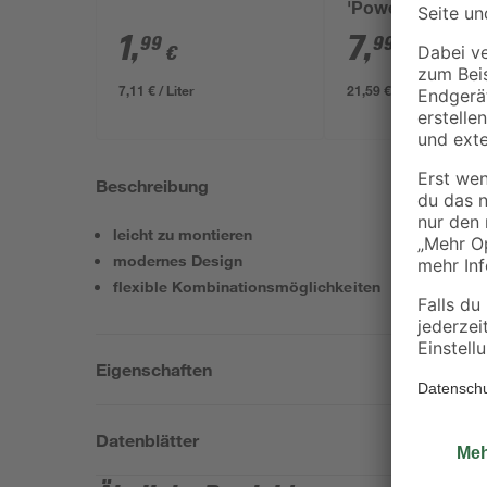
'Power' weiß 370
1
,
7
,
99
99
€
€
7,11 € / Liter
21,59 € / Kilogramm
Beschreibung
leicht zu montieren
modernes Design
flexible Kombinationsmöglichkeiten
Eigenschaften
Datenblätter