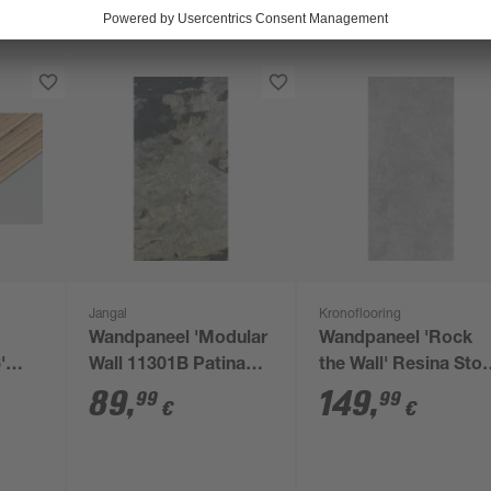
Jangal
Kronoflooring
Wandpaneel 'Modular
Wandpaneel 'Rock
'
Wall 11301B Patina
the Wall' Resina Sto
l
Slate Stone' grau 52 x
265 x 123 x 0,4 cm
89
,
149
,
99
99
€
€
 mm
104 cm