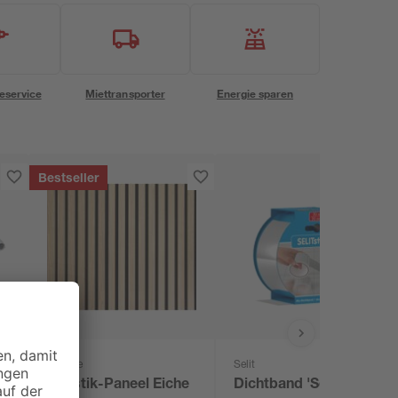
eservice
Miettransporter
Energie sparen
Bestseller
Kosche
Selit
Akustik-Paneel Eiche
Dichtband 'Selitstop'