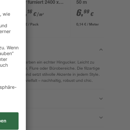
natur furniert 2400 x
50 m
561 x 19 mm
67
,
6
,
16
99
€
€
/ m²
89,99 € / Pack
0,14 € / Meter
nk trendiger Farben ein echter Hingucker. Leicht zu
für Wohnzimmer, Flure oder Bürobereiche. Die filzartige
Raumgefühl und setzt stilvolle Akzente in jedem Style.
m Hauch Farbvielfalt – nachhaltig, robust und chic.