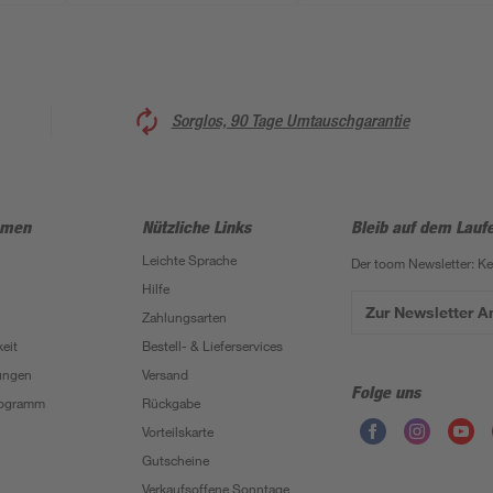
Sorglos, 90 Tage Umtauschgarantie
hmen
Nützliche Links
Bleib auf dem Lauf
Leichte Sprache
Der toom Newsletter: K
Hilfe
Zur Newsletter 
Zahlungsarten
eit
Bestell- & Lieferservices
ungen
Versand
Folge uns
Programm
Rückgabe
Vorteilskarte
Gutscheine
Verkaufsoffene Sonntage