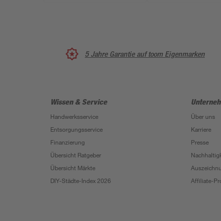
5 Jahre Garantie auf toom Eigenmarken
Wissen & Service
Unterne
Handwerksservice
Über uns
Entsorgungsservice
Karriere
Finanzierung
Presse
Übersicht Ratgeber
Nachhaltigk
Übersicht Märkte
Auszeichn
DIY-Städte-Index 2026
Affiliate-