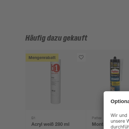
Häufig dazu gekauft
Mengenrabatt
B1
Pattex
Acryl weiß 280 ml
Montagekleber