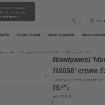
✕
ier kannst du deinen
, falls
Markt anpassen
r nicht stimmt.
Mein 
Sanitär
Garten & Freizeit
Wohnen & Haushalt
Wissen & Servic
ekorpaneele
/
Wandpaneel 'Modular Wall PET 11205B' creme 52 x 104 cm
Wandpaneel 'Mod
11205B' creme 5
Produktdetails
| Artikelnummer
:
1047892
19
,
99
€
inkl. 19% MwSt.