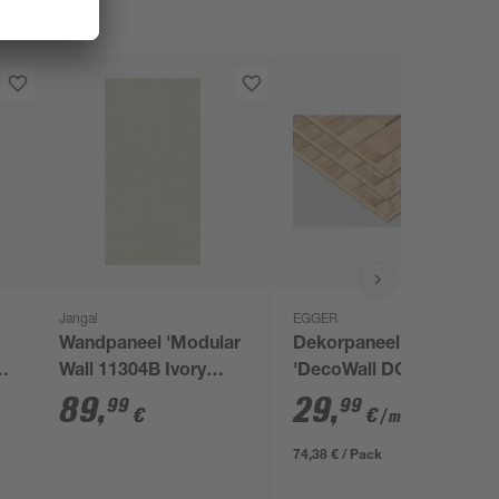
Jangal
EGGER
Wandpaneel 'Modular
Dekorpaneel
ne
Wall 11304B Ivory
'DecoWall DO007'
Sandstone Stone'
Laxfield Eiche 1250
89
,
29
,
99
99
€
€
/ m²
grau 52 x 104 cm
mm x 660 mm
74,38 € / Pack