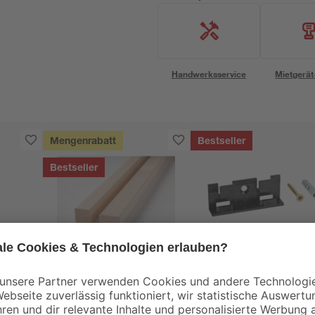
Handwerksservice
Mietgerät
Mengenrabatt
Bestseller
Bestseller
binderholz
toom
Latte sägerau 2000 x
Clips für