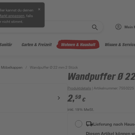
✕
ier kannst du deinen
, falls
Markt anpassen
r nicht stimmt.
Mein 
Sanitär
Garten & Freizeit
Wohnen & Haushalt
Wissen & Servic
& Möbelkappen
/
Wandpuffer Ø 22 mm 2 Stück
Wandpuffer Ø 2
Produktdetails
| Artikelnummer
:
7550225
2
,
59
€
inkl. 19% MwSt.
Lieferung nach Haus
Diesen Artikel können wir