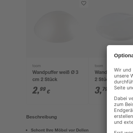
toom
toom
Wandpuffer weiß Ø 3
Wandpuffer Ø 4
cm 2 Stück
2 Stück
2
,
3
,
99
79
€
€
Beschreibung
Schont Ihre Möbel vor Dellen