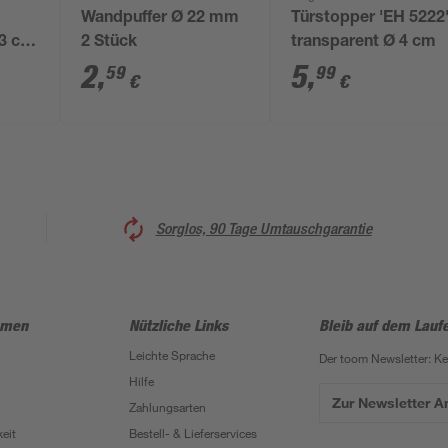
Wandpuffer Ø 22 mm
Türstopper 'EH 5222
 3 cm
2 Stück
transparent Ø 4 cm
2
,
5
,
59
99
€
€
Sorglos, 90 Tage Umtauschgarantie
hmen
Nützliche Links
Bleib auf dem Lauf
Leichte Sprache
Der toom Newsletter: K
Hilfe
Zur Newsletter 
Zahlungsarten
eit
Bestell- & Lieferservices