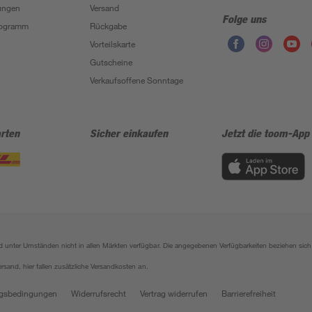
ungen
Versand
Folge uns
Programm
Rückgabe
Vorteilskarte
Gutscheine
Verkaufsoffene Sonntage
rten
Sicher einkaufen
Jetzt die toom-App
sind unter Umständen nicht in allen Märkten verfügbar. Die angegebenen Verfügbarkeiten beziehen s
ersand, hier fallen zusätzliche Versandkosten an.
gsbedingungen
Widerrufsrecht
Vertrag widerrufen
Barrierefreiheit