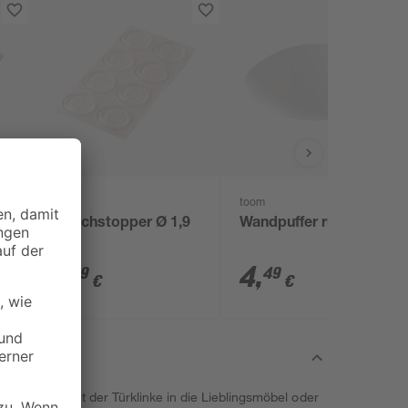
toom
toom
r
Rutschstopper Ø 1,9
Wandpuffer rund weiß
cm
3
,
4
,
59
49
€
€
 und knallt mit der Türklinke in die Lieblingsmöbel oder