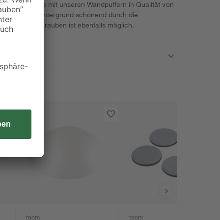
fen Sie Abhilfe mit unseren Wandpuffern in Qualität von
h und für den Untergrund schonend durch die
tigung mit Schrauben ist ebenfalls möglich.
toom
toom