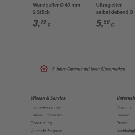
Wandpuffer Ø 40 mm
Ultragleiter
2 Stück
selbstklebend Ø
grau 4 Stück
3
,
5
,
79
59
€
€
5 Jahre Garantie auf toom Eigenmarken
Wissen & Service
Unterne
Handwerksservice
Über uns
Entsorgungsservice
Karriere
Finanzierung
Presse
Übersicht Ratgeber
Nachhaltigk