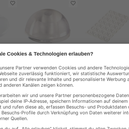
toom
toom
0 mm
Wandpuffer Ø 22 mm
toom Rutschstoppe
2 Stück
Ø 1,2 cm
2
,
3
,
59
49
€
€
Man öffnet eine Tür zu schwungvoll