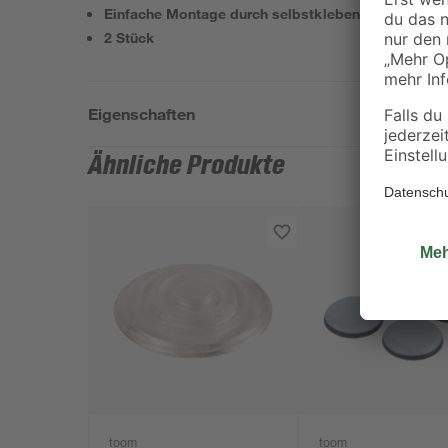
Einfache Montage durch selbstklebende Fläche
2 Stück
Eigenschaften
Ähnliche Produkte
toom
toom