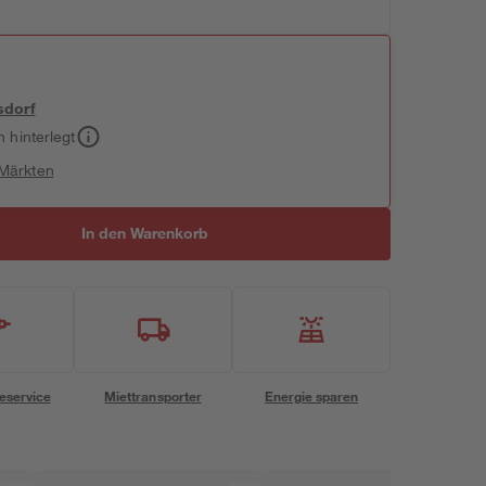
sdorf
h hinterlegt
 Märkten
In den Warenkorb
eservice
Miettransporter
Energie sparen