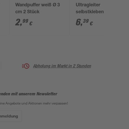
'
Wandpuffer weiß Ø 3
Ultragleiter
cm 2 Stück
selbstklebend Ø 5 cm
grau 4 Stück
2
,
6
,
99
39
€
€
Abholung im Markt in 2 Stunden
enden mit unserem Newsletter
eine Angebote und Aktionen mehr verpassen!
Anmeldung