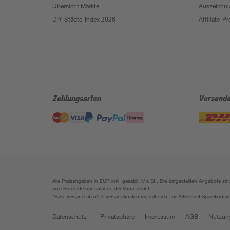
Übersicht Märkte
Auszeichn
DIY-Städte-Index 2026
Affiliate-
Zahlungsarten
Versanda
Alle Preisangaben in EUR inkl. gesetzl. MwSt.. Die dargestellten Angebote 
und Produkte nur solange der Vorrat reicht.
*Paketversand ab 59 € versandkostenfrei, gilt nicht für Artikel mit Speditionsv
Datenschutz
Privatsphäre
Impressum
AGB
Nutzun