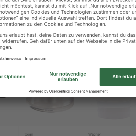
die frisch gestrichene Wand. Schaf
toom. Die Montage erfolgt einfac
selbstklebende Fläche. Eine Befes
toom
Wagner