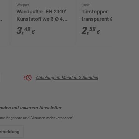
Wagner
toom
Wandpuffer 'EH 2340'
Türstopper
m
Kunststoff weiß Ø 40
transparent Ø 2,6 cm
mm 2 Stück
2 Stück
3
,
2
,
49
59
€
€
Abholung im Markt in 2 Stunden
enden mit unserem Newsletter
eine Angebote und Aktionen mehr verpassen!
Anmeldung