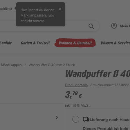
geöffnet
✕
Hier kannst du deinen
, falls
Markt anpassen
er nicht stimmt.
Mein 
Sanitär
Garten & Freizeit
Wohnen & Haushalt
Wissen & Servic
& Möbelkappen
/
Wandpuffer Ø 40 mm 2 Stück
Wandpuffer Ø 4
Produktdetails
| Artikelnummer
:
7550222
3
,
79
€
inkl. 19% MwSt.
Lieferung nach Haus
Dieses Produkt ist bald