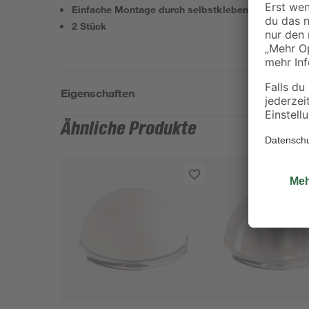
Einfache Montage durch selbstklebende Fläche
2 Stück
Eigenschaften
Ähnliche Produkte