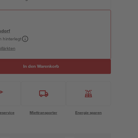
sdorf
h hinterlegt
 Märkten
In den Warenkorb
eservice
Miettransporter
Energie sparen