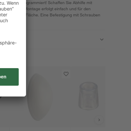
rger ist vorprogrammiert! Schaffen Sie Abhilfe mit
on toom. Die Montage erfolgt einfach und für den
lbstklebende Fläche. Eine Befestigung mit Schrauben