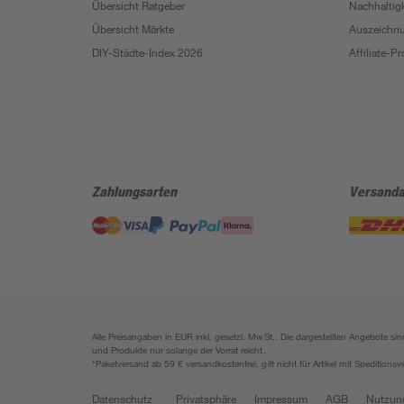
Übersicht Ratgeber
Nachhaltigk
Übersicht Märkte
Auszeichn
DIY-Städte-Index 2026
Affiliate-
Zahlungsarten
Versanda
Alle Preisangaben in EUR inkl. gesetzl. MwSt.. Die dargestellten Angebote 
und Produkte nur solange der Vorrat reicht.
*Paketversand ab 59 € versandkostenfrei, gilt nicht für Artikel mit Speditionsv
Datenschutz
Privatsphäre
Impressum
AGB
Nutzun