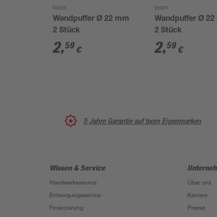
toom
toom
Wandpuffer Ø 22 mm
Wandpuffer Ø 2
2 Stück
2 Stück
2
,
2
,
59
59
€
€
5 Jahre Garantie auf toom Eigenmarken
Wissen & Service
Unterne
Handwerksservice
Über uns
Entsorgungsservice
Karriere
Finanzierung
Presse