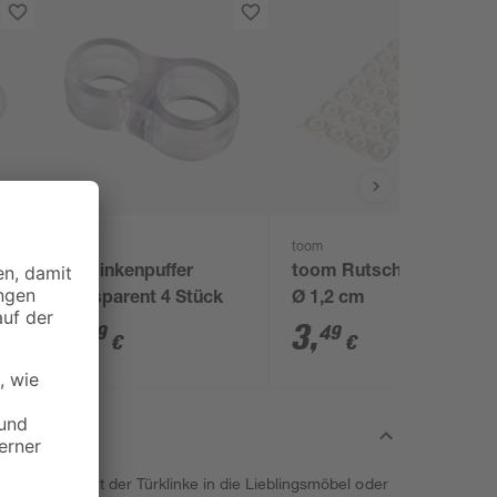
toom
toom
m
Türklinkenpuffer
toom Rutschstopper
transparent 4 Stück
Ø 1,2 cm
3
,
3
,
79
49
€
€
 und knallt mit der Türklinke in die Lieblingsmöbel oder