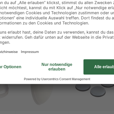
die frisch gestrichene Wand. Der Ä
unseren Wandpuffern in Qualität v
Untergrund schonend durch die se
ist ebenfalls möglich.