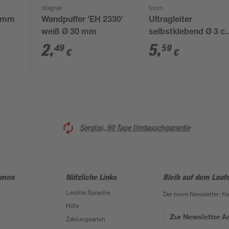
Wagner
toom
2 mm
Wandpuffer 'EH 2330'
Ultragleiter
weiß Ø 30 mm
selbstklebend Ø 3 c
grau 4 Stück
2
,
5
,
49
59
€
€
Sorglos, 90 Tage Umtauschgarantie
hmen
Nützliche Links
Bleib auf dem Lauf
Leichte Sprache
Der toom Newsletter: K
Hilfe
Zur Newsletter 
Zahlungsarten