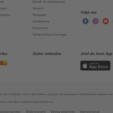
eit
Bestell- & Lieferservices
ungen
Versand
Folge uns
Programm
Rückgabe
Vorteilskarte
Gutscheine
Verkaufsoffene Sonntage
rten
Sicher einkaufen
Jetzt die toom-App
sind unter Umständen nicht in allen Märkten verfügbar. Die angegebenen Verfügbarkeiten beziehen s
ersand, hier fallen zusätzliche Versandkosten an.
gsbedingungen
Widerrufsrecht
Vertrag widerrufen
Barrierefreiheit