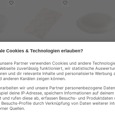
toom
toom
0 mm
Rutschstopper Ø 1,9
Wandpuffer Ø 60 m
cm
2 Stück
3
,
4
,
59
39
€
€
Man öffnet eine Tür zu schwungvoll