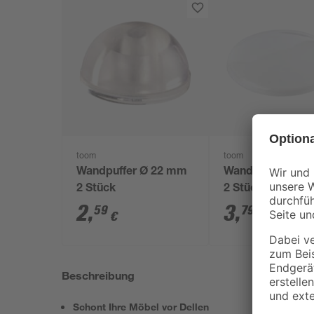
toom
toom
Wandpuffer Ø 22 mm
Wandpuffer Ø 4
2 Stück
2 Stück
2
,
3
,
59
79
€
€
Beschreibung
Schont Ihre Möbel vor Dellen