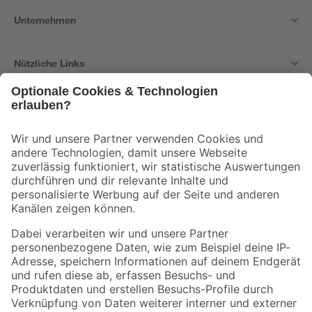
Unternehmen
Nützliche Links
Bleib auf dem Laufenden mit unserem Newsletter
Der toom Newsletter: Keine Angebote und Aktionen mehr verpassen!
Zur Newsletter Anmeldung
Folge uns
Zahlungsarten
Versandarten