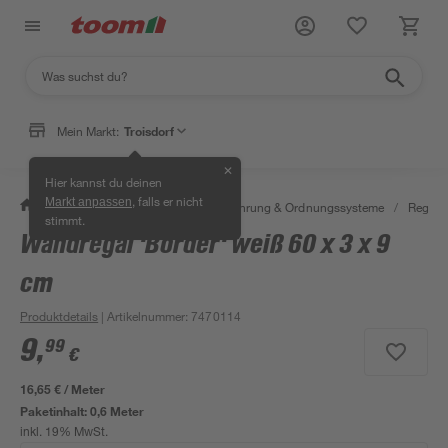
Mein Markt:
Troisdorf
✕
Hier kannst du deinen
, falls er nicht
Markt anpassen
/
Wohnen & Haushalt
/
Aufbewahrung & Ordnungssysteme
/
Regale
stimmt.
Wandregal 'Border' weiß 60 x 3 x 9
cm
Produktdetails
| Artikelnummer
:
7470114
9
,
99
€
16,65 € / Meter
Paketinhalt:
0,6 Meter
inkl. 19% MwSt.