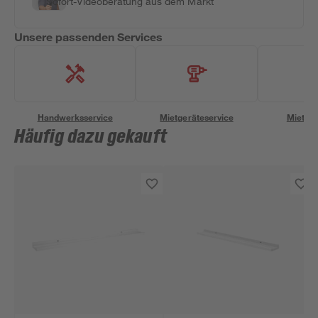
Sofort-Videoberatung aus dem Markt
Unsere passenden Services
Handwerksservice
Mietgeräteservice
Miettra
Häufig dazu gekauft