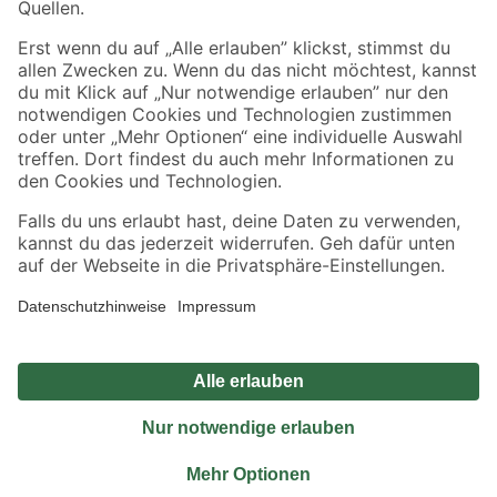
Sicher einkaufen
Jetzt die toom-App herunterladen
Alle Preisangaben in EUR inkl. gesetzl. MwSt.. Die dargestellten Angebote sind unter
Umständen nicht in allen Märkten verfügbar. Die angegebenen Verfügbarkeiten beziehen
sich auf den unter "Mein Markt" ausgewählten toom Baumarkt. Alle Angebote und
Produkte nur solange der Vorrat reicht.
*Paketversand ab 59 € versandkostenfrei, gilt nicht für Artikel mit Speditionsversand, hier
fallen zusätzliche Versandkosten an.
Datenschutz
Privatsphäre
Impressum
AGB
Nutzungsbedingungen
Widerrufsrecht
Vertrag widerrufen
Barrierefreiheit
© 2026 toom Baumarkt GmbH