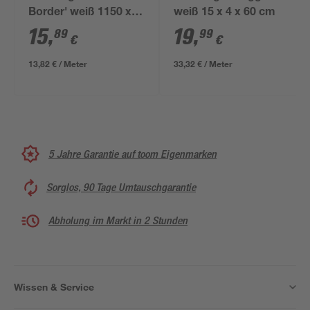
Border' weiß 1150 x
weiß 15 x 4 x 60 cm
90 x 30 mm
15
,
19
,
89
99
€
€
13,82 € / Meter
33,32 € / Meter
5 Jahre Garantie auf toom Eigenmarken
Sorglos, 90 Tage Umtauschgarantie
Abholung im Markt in 2 Stunden
Wissen & Service