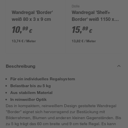
Dolle
Wandregal 'Border'
Wandregal 'Shelf+
weiß 80 x 3 x 9 cm
Border' weiß 1150 x
90 x 30 mm
10
,
15
,
99
89
€
€
13,74 € / Meter
13,82 € / Meter
Beschreibung
Für ein individuelles Regalsystem
Belastbar bis zu 5 kg
Aus stabilem Material
In reinweißer Optik
Das in kompaktem, reinweißem Design gestaltete Wandregal
"Border" eignet sich hervorragend zur Bestückung mit
Bilderrahmen, Blumen und anderen kleinen Gegenständen. Bis
zu 5 kg trägt das 60 cm breite und 9 cm tiefe Regal. Es kann