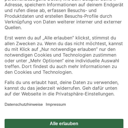
Zahlungsarten
Versandarten
Sicher einkaufen
Jetzt die toom-App herunterladen
Alle Preisangaben in EUR inkl. gesetzl. MwSt.. Die dargestellten Angebote sind unter
Umständen nicht in allen Märkten verfügbar. Die angegebenen Verfügbarkeiten beziehen
sich auf den unter "Mein Markt" ausgewählten toom Baumarkt. Alle Angebote und
Produkte nur solange der Vorrat reicht.
*Paketversand ab 59 € versandkostenfrei, gilt nicht für Artikel mit Speditionsversand, hier
fallen zusätzliche Versandkosten an.
Datenschutz
Privatsphäre
Impressum
AGB