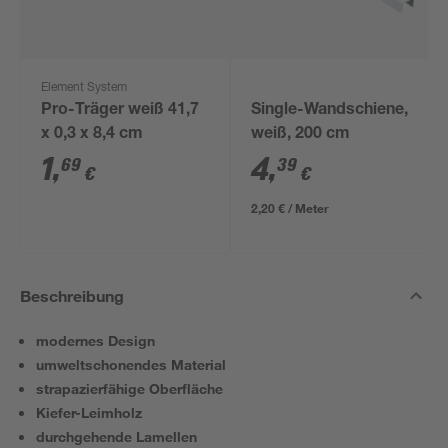
Element System
Pro-Träger weiß 41,7
Single-Wandschiene,
x 0,3 x 8,4 cm
weiß, 200 cm
1
,
4
,
69
39
€
€
2,20 € / Meter
Beschreibung
modernes Design
umweltschonendes Material
strapazierfähige Oberfläche
Kiefer-Leimholz
durchgehende Lamellen