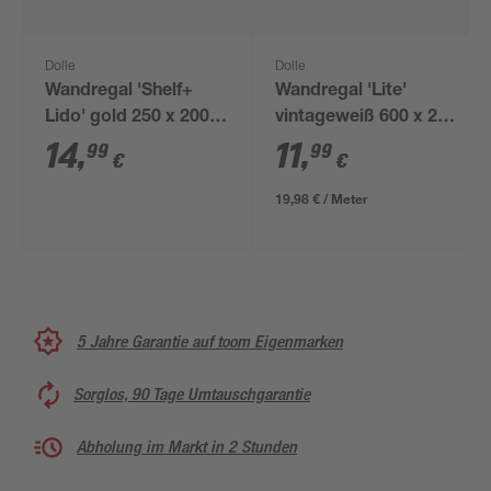
Dolle
Dolle
Wandregal 'Shelf+
Wandregal 'Lite'
Lido' gold 250 x 200 x
vintageweiß 600 x 250
120 mm
x 18 mm
14
,
11
,
99
99
€
€
19,98 € / Meter
5 Jahre Garantie auf toom Eigenmarken
Sorglos, 90 Tage Umtauschgarantie
Abholung im Markt in 2 Stunden