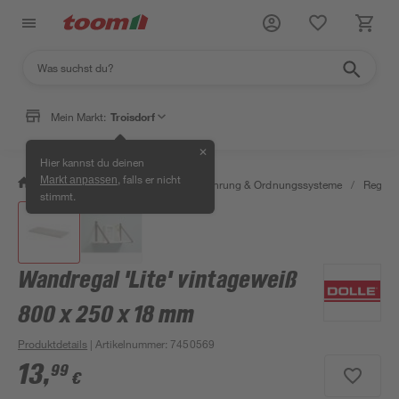
Mein Markt:
Troisdorf
✕
Hier kannst du deinen
, falls er nicht
Markt anpassen
/
Wohnen & Haushalt
/
Aufbewahrung & Ordnungssysteme
/
Regale
stimmt.
Wandregal 'Lite' vintageweiß
800 x 250 x 18 mm
Produktdetails
| Artikelnummer
:
7450569
13
,
99
€