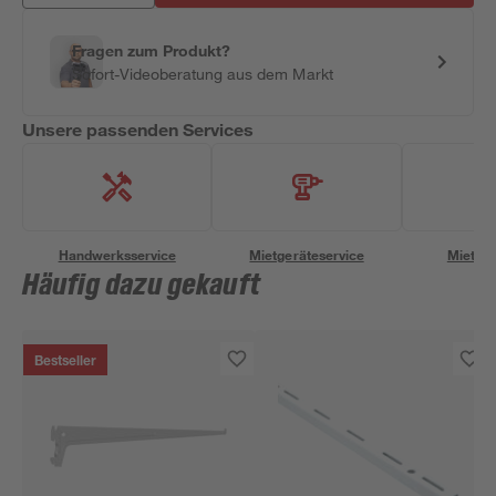
Fragen zum Produkt?
Sofort-Videoberatung aus dem Markt
Unsere passenden Services
Handwerksservice
Mietgeräteservice
Miettra
Häufig dazu gekauft
Bestseller