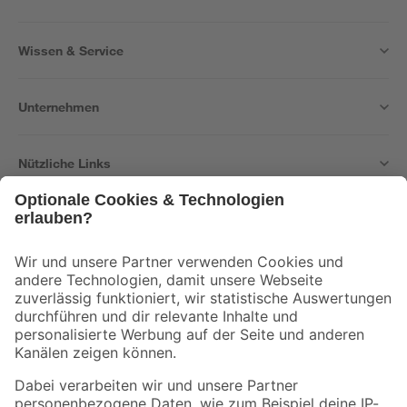
Wissen & Service
Unternehmen
Nützliche Links
Bleib auf dem Laufenden mit unserem Newsletter
Der toom Newsletter: Keine Angebote und Aktionen mehr verpassen!
Zur Newsletter Anmeldung
Folge uns