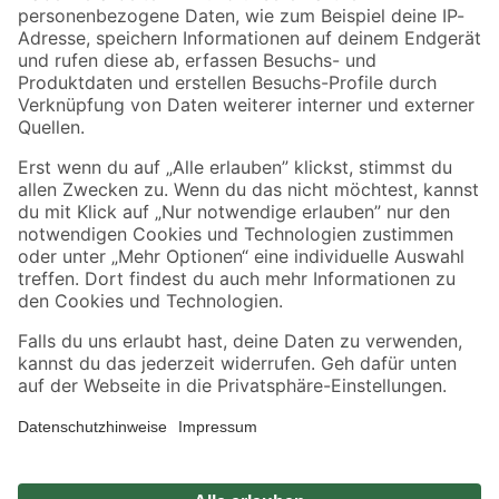
Zahlungsarten
Versandarten
Sicher einkaufen
Jetzt die toom-App herunterladen
Alle Preisangaben in EUR inkl. gesetzl. MwSt.. Die dargestellten Angebote sind unter
Umständen nicht in allen Märkten verfügbar. Die angegebenen Verfügbarkeiten beziehen
sich auf den unter "Mein Markt" ausgewählten toom Baumarkt. Alle Angebote und
Produkte nur solange der Vorrat reicht.
*Paketversand ab 59 € versandkostenfrei, gilt nicht für Artikel mit Speditionsversand, hier
fallen zusätzliche Versandkosten an.
Datenschutz
Privatsphäre
Impressum
AGB