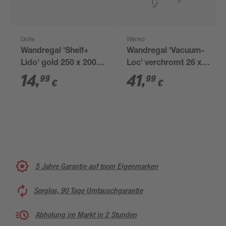
Dolle
Wenko
Wandregal 'Shelf+
Wandregal 'Vacuum-
Lido' gold 250 x 200 x
Loc' verchromt 26 x
120 mm
43 x 15 cm, 2 Etagen
14
,
41
,
99
99
€
€
5 Jahre Garantie auf toom Eigenmarken
Sorglos, 90 Tage Umtauschgarantie
Abholung im Markt in 2 Stunden