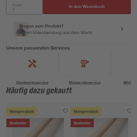
Anzahl:
In den Warenkorb
Fragen zum Produkt?
Sofort-Videoberatung aus dem Markt
Unsere passenden Services
Handwerksservice
Mietgeräteservice
Miettra
Häufig dazu gekauft
Mengenrabatt
Mengenrabatt
Bestseller
Bestseller