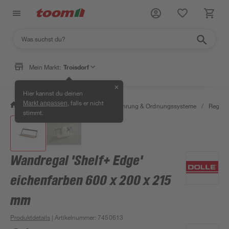
Mein Markt:
Troisdorf
✕
Hier kannst du deinen
, falls er nicht
Markt anpassen
/
Wohnen & Haushalt
/
Aufbewahrung & Ordnungssysteme
/
Regale
stimmt.
Wandregal 'Shelf+ Edge'
eichenfarben 600 x 200 x 215
mm
Produktdetails
| Artikelnummer
:
7450613