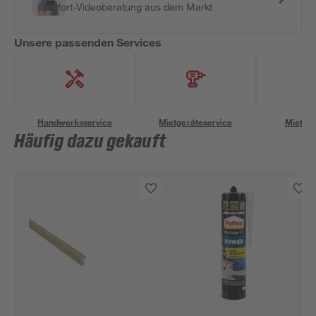
Sofort-Videoberatung aus dem Markt
Unsere passenden Services
Handwerksservice
Mietgeräteservice
Miettra
Häufig dazu gekauft