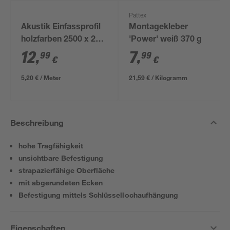
Pattex
Akustik Einfassprofil
Montagekleber
holzfarben 2500 x 24
'Power' weiß 370 g
mm
12
,
7
,
99
99
€
€
5,20 € / Meter
21,59 € / Kilogramm
Beschreibung
hohe Tragfähigkeit
unsichtbare Befestigung
strapazierfähige Oberfläche
mit abgerundeten Ecken
Befestigung mittels Schlüssellochaufhängung
Eigenschaften