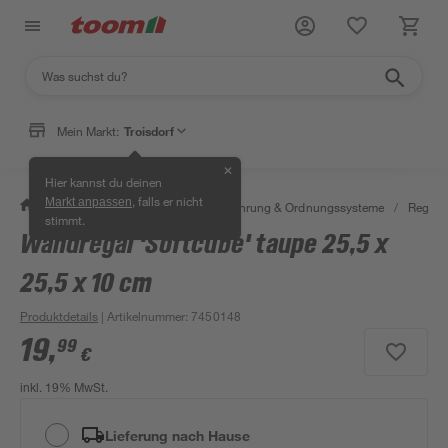
Mein Markt:
Troisdorf
✕
Hier kannst du deinen
, falls er nicht
Markt anpassen
/
Wohnen & Haushalt
/
Aufbewahrung & Ordnungssysteme
/
Regale
stimmt.
Wandregal 'Softcube' taupe 25,5 x
25,5 x 10 cm
Produktdetails
| Artikelnummer
:
7450148
19
,
99
€
inkl. 19% MwSt.
Lieferung nach Hause