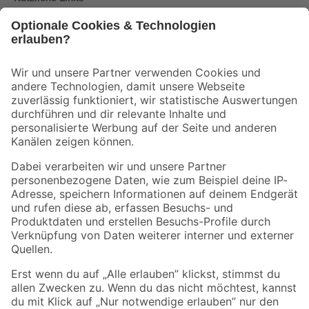
Bleib auf dem Laufenden mit unserem Newsletter
Der toom Newsletter: Keine Angebote und Aktionen mehr verpassen!
Zur Newsletter Anmeldung
Folge uns
Zahlungsarten
Versandarten
Sicher einkaufen
Jetzt die toom-App herunterladen