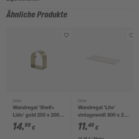
Ähnliche Produkte
Dolle
Dolle
Wandregal 'Shelf+
Wandregal 'Lite'
Lido' gold 250 x 200 x
vintageweiß 800 x 200
120 mm
x 18 mm
14
,
11
,
99
49
€
€
14,36 € / Meter