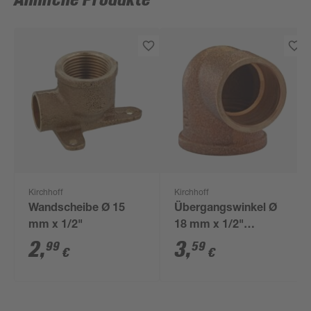
Ähnliche Produkte
Kirchhoff
Kirchhoff
Wandscheibe Ø 15
Übergangswinkel Ø
mm x 1/2"
18 mm x 1/2"
Innengewinde
2
,
3
,
99
59
€
€