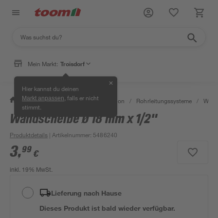
Mein Markt:
Troisdorf
✕
Hier kannst du deinen
, falls er nicht
Markt anpassen
/
Bad & Sanitär
/
Sanitärinstallation
/
Rohrleitungssysteme
/
Wasse
stimmt.
Wandscheibe Ø 18 mm x 1/2"
Produktdetails
| Artikelnummer
:
5486240
3
,
99
€
inkl. 19% MwSt.
Lieferung nach Hause
Dieses Produkt ist bald wieder verfügbar.