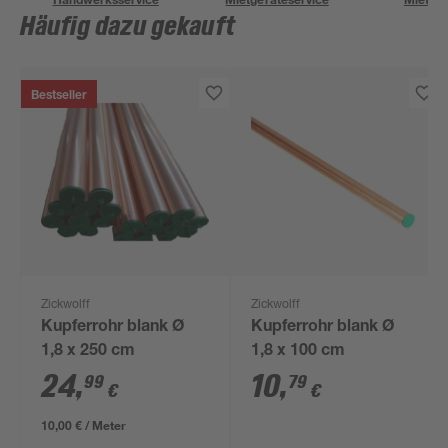
Häufig dazu gekauft
Bestseller
Zickwolff
Zickwolff
Kupferrohr blank Ø
Kupferrohr blank Ø
1,8 x 250 cm
1,8 x 100 cm
24
,
10
,
99
79
€
€
10,00 € / Meter