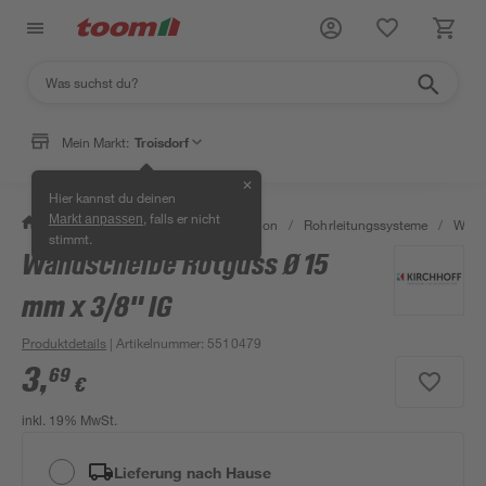
Mein Markt:
Troisdorf
✕
Hier kannst du deinen
, falls er nicht
Markt anpassen
/
Bad & Sanitär
/
Sanitärinstallation
/
Rohrleitungssysteme
/
Wasse
stimmt.
Wandscheibe Rotguss Ø 15
mm x 3/8" IG
Produktdetails
| Artikelnummer
:
5510479
3
,
69
€
inkl. 19% MwSt.
Lieferung nach Hause