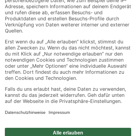
Zahlungsarten
Versandarten
Sicher einkaufen
Jetzt die toom-App herunterladen
Alle Preisangaben in EUR inkl. gesetzl. MwSt.. Die dargestellten Angebote sind unter
Umständen nicht in allen Märkten verfügbar. Die angegebenen Verfügbarkeiten beziehen
sich auf den unter "Mein Markt" ausgewählten toom Baumarkt. Alle Angebote und
Produkte nur solange der Vorrat reicht.
*Paketversand ab 59 € versandkostenfrei, gilt nicht für Artikel mit Speditionsversand, hier
fallen zusätzliche Versandkosten an.
Datenschutz
Privatsphäre
Impressum
AGB