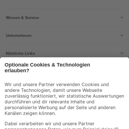
Wissen & Service
Unternehmen
Nützliche Links
Bleib auf dem Laufenden mit unserem Newsletter
Der toom Newsletter: Keine Angebote und Aktionen mehr verpassen!
Zur Newsletter Anmeldung
Folge uns