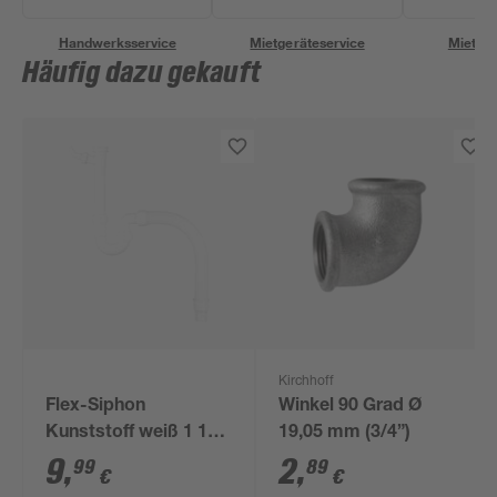
Handwerksservice
Mietgeräteservice
Miettra
Häufig dazu gekauft
Kirchhoff
Flex-Siphon
Winkel 90 Grad Ø
Kunststoff weiß 1 1/2'
19,05 mm (3/4”)
x 40/50 mm
9
,
2
,
99
89
€
€