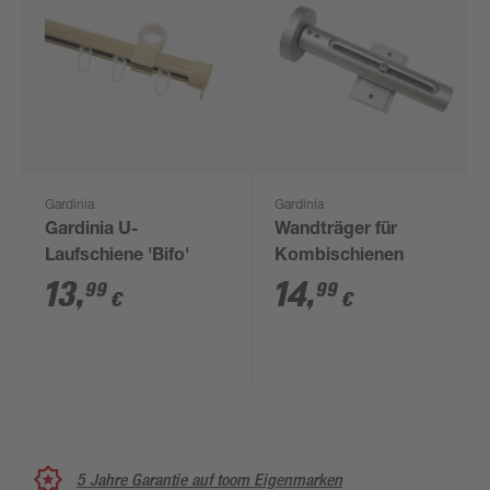
Gardinia
Gardinia
Gardinia U-
Wandträger für
Laufschiene 'Bifo'
Kombischienen
13
,
14
,
99
99
€
€
5 Jahre Garantie auf toom Eigenmarken