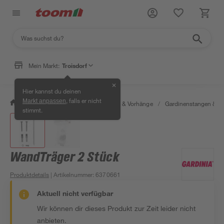
Mein Markt:
Troisdorf
✕
Hier kannst du deinen
, falls er nicht
Markt anpassen
/
Wohnen & Haushalt
/
Gardinen & Vorhänge
/
Gardinenstangen & G
stimmt.
WandTräger 2 Stück
Produktdetails
| Artikelnummer
:
6370661
Aktuell nicht verfügbar
Wir können dir dieses Produkt zur Zeit leider nicht
anbieten.