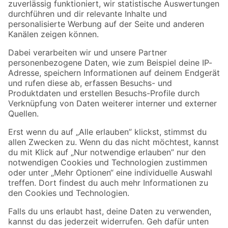
Zur Newsletter Anmeldung
Folge uns
Zahlungsarten
Versandarten
Sicher einkaufen
Jetzt die toom-App herunterladen
Alle Preisangaben in EUR inkl. gesetzl. MwSt.. Die dargestellten Angebote sind unter