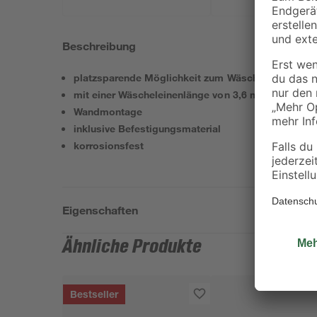
Beschreibung
platzsparende Möglichkeit zum Wäschetrocknen
mit einer Wäscheleinenlänge von 3,6 m
Wandmontage
inklusive Befestigungsmaterial
korrosionsfest
Eigenschaften
Ähnliche Produkte
Bestseller