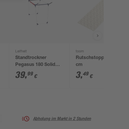
Leifheit
toom
Standtrockner
Rutschstopper Ø 0,8
Pegasus 180 Solid
cm
157 x 87 x 66 cm
39
,
3
,
99
49
€
€
Abholung im Markt in 2 Stunden