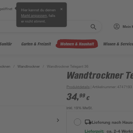
geöffnet
✕
Hier kannst du deinen
, falls
Markt anpassen
er nicht stimmt.
Mein 
Sanitär
Garten & Freizeit
Wohnen & Haushalt
Wissen & Servic
ocknen
/
Wandtrockner
/
Wandtrockner Telegant 36
Wandtrockner Te
Produktdetails
| Artikelnummer
:
4747193
34
,
99
€
inkl. 19% MwSt.
Lieferung nach Haus
Lieferzeit:
ca. 2-4 Werk