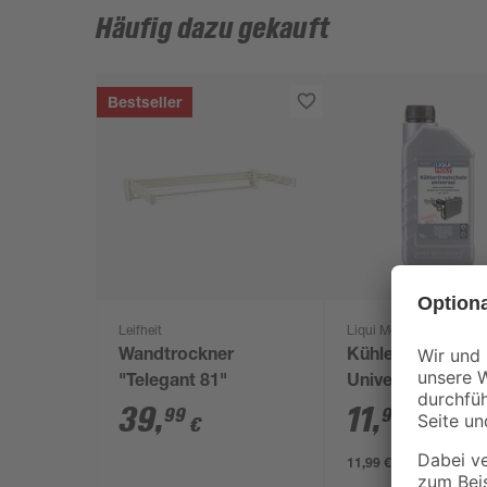
Häufig dazu gekauft
Bestseller
Leifheit
Liqui Moly
Wandtrockner
Kühlerfrostschut
"Telegant 81"
Universal 1 l
39
,
11
,
99
99
€
€
11,99 € / Liter