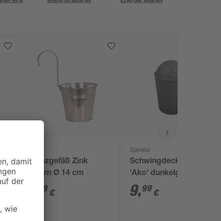
Spirella
Pflanzgefäß Zink
Schwingdeckeleimer
00
silbern Ø 14 cm
'Ako' dunkelgrau 5,5 l
3
,
9
,
29
99
€
€