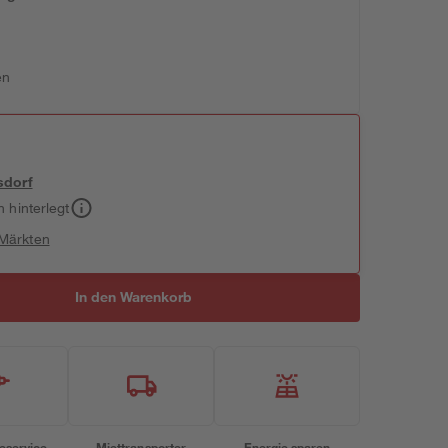
en
sdorf
h hinterlegt
 Märkten
In den Warenkorb
eservice
Miettransporter
Energie sparen