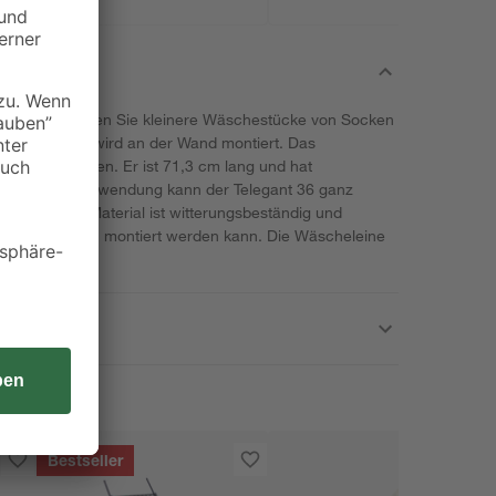
egant 36 können Sie kleinere Wäschestücke von Socken
aufhängen. Er wird an der Wand montiert. Das
umfang enthalten. Er ist 71,3 cm lang und hat
m. Bei Nichtverwendung kann der Telegant 36 ganz
erden. Das Material ist witterungsbeständig und
m Außenbereich montiert werden kann. Die Wäscheleine
Bestseller