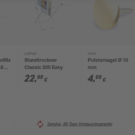
Leifheit
toom
llfix
Standtrockner
Polsternagel Ø 10
48
Classic 200 Easy
mm
22
,
4
,
99
69
€
€
Sorglos, 90 Tage Umtauschgarantie