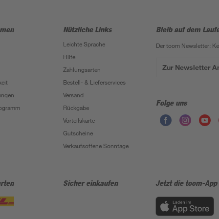
hmen
Nützliche Links
Bleib auf dem Lauf
Leichte Sprache
Der toom Newsletter: K
Hilfe
Zur Newsletter 
Zahlungsarten
eit
Bestell- & Lieferservices
ungen
Versand
Folge uns
Programm
Rückgabe
Vorteilskarte
Gutscheine
Verkaufsoffene Sonntage
rten
Sicher einkaufen
Jetzt die toom-App