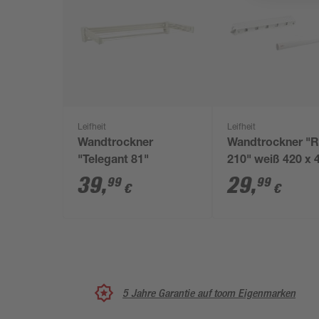
Leifheit
Leifheit
Wandtrockner
Wandtrockner "Ro
"Telegant 81"
210" weiß 420 x 
cm
39
,
29
,
99
99
€
€
5 Jahre Garantie auf toom Eigenmarken