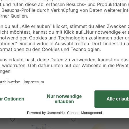
Am praktischen Wandtrockner Tel
bis hin zu T-Shirts zum Trocknen 
Befestigungsmaterial ist im Liefer
ausgeklappt eine Breite von 37 c
einfach flach zusammengeklappt w
korrosionsfest, sodass es auch i
hat eine Länge von 3,6 m.