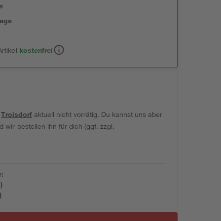
e
tage
rtikel
kostenfrei
t
Troisdorf
aktuell nicht vorrätig. Du kannst uns aber
wir bestellen ihn für dich (ggf. zzgl.
e:
)
)