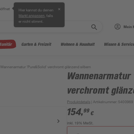
öffnet
✕
Hier kannst du deinen
, falls
Markt anpassen
er nicht stimmt.
Mein 
Sanitär
Garten & Freizeit
Wohnen & Haushalt
Wissen & Servic
Wannenarmatur 'Pure&Solid' verchromt glänzend silbern
Wannenarmatur '
verchromt glänz
Produktdetails
| Artikelnummer
:
5400969
154
,
99
€
inkl. 19% MwSt.