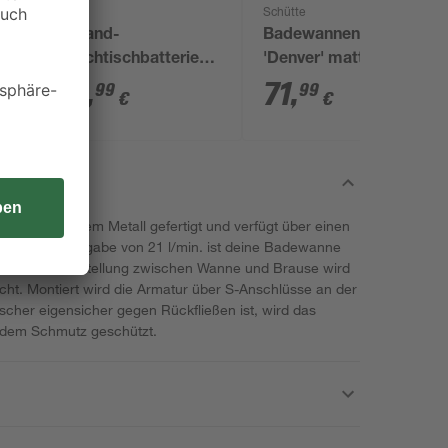
Grohe
Schütte
Einhand-
Badewannenarmatur
ung
Waschtischbatterie
'Denver' matt
'Start' chromfarben
schwarz
74
,
71
,
99
99
€
€
us verchromtem Metall gefertigt und verfügt über einen
ax. Wasserabgabe von 21 l/min. ist deine Badewanne
omatischen Umstellung zwischen Wanne und Brause wird
ht. Montiert wird die Armatur über S-Anschlüsse an der
her eigensicher gegen Rückfließen ist, wird das
ndem Schmutz geschützt.