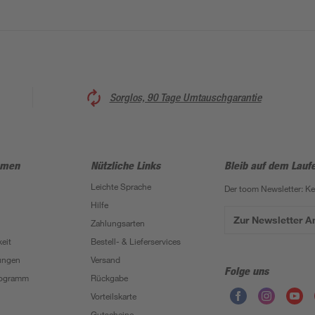
Sorglos, 90 Tage Umtauschgarantie
hmen
Nützliche Links
Bleib auf dem Lauf
Leichte Sprache
Der toom Newsletter: K
Hilfe
Zur Newsletter 
Zahlungsarten
eit
Bestell- & Lieferservices
ungen
Versand
Folge uns
Programm
Rückgabe
Vorteilskarte
Gutscheine