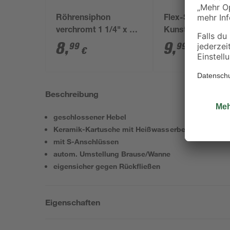
Röhrensiphon
Flex-Siphon
verchromt 1 1/4" x 32
Kunststoff weiß 1
mm
x 40/50 mm
8
,
9
,
99
99
€
€
Beschreibung
geschlossener Hebel
Keramik-Kartusche mit Heißwasserbegrenzung
mit S-Anschlüssen
autom. Umstellung Brause/Wanne
eigensicher gegen Rückfließen
Eigenschaften