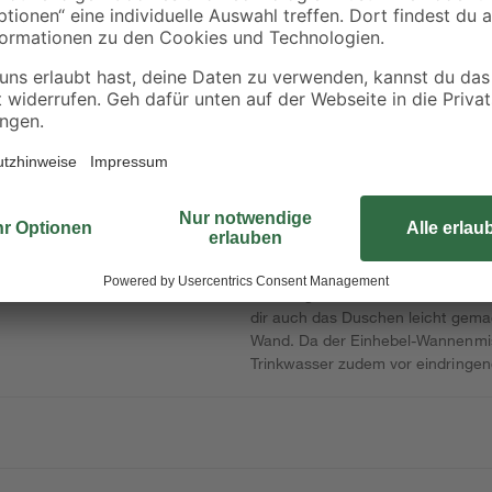
Schütte
Fischer
Brauseschlauch
fischer
 1/2'
schwarz PVC 150 cm
Waschtischbefestig
WST 140 2 Stück
14
,
4
,
99
99
€
€
Die Wannenarmatur von Kludi ist a
geschlossenen Hebel. Bei einer m
schnell gefüllt und dank der aut
dir auch das Duschen leicht gemac
Wand. Da der Einhebel-Wannenmisc
Trinkwasser zudem vor eindringe