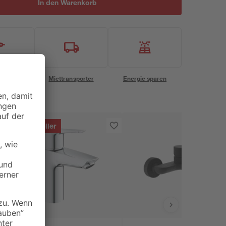
In den Warenkorb
eservice
Miettransporter
Energie sparen
Bestseller