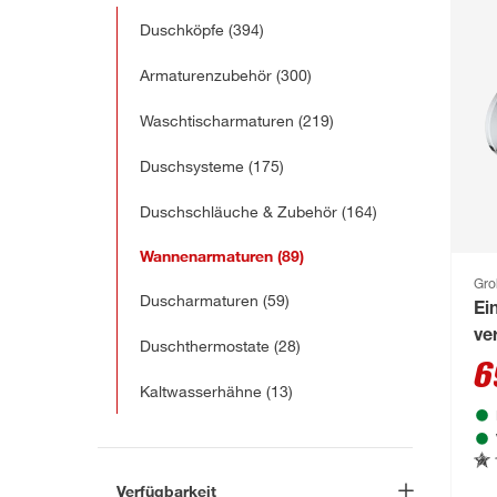
Duschköpfe
(394)
Armaturenzubehör
(300)
Waschtischarmaturen
(219)
Duschsysteme
(175)
Duschschläuche & Zubehör
(164)
Wannenarmaturen
(89)
Gro
Duscharmaturen
(59)
Ei
ve
Duschthermostate
(28)
6
Kaltwasserhähne
(13)
Verfügbarkeit