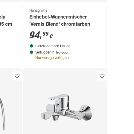
Hansgrohe
la'
Einhebel-Wannenmischer
,35 cm
'Vernis Blend' chromfarben
94
,
99
€
Lieferung nach Hause
Troisdorf
Verfügbar in
Nur wenige verfügbar