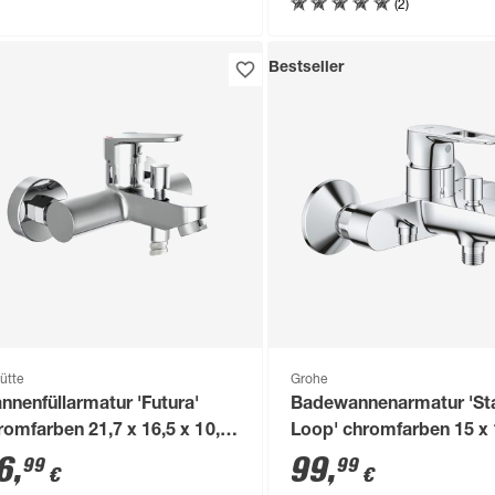
(2)
Bestseller
ütte
Grohe
nnenfüllarmatur 'Futura'
Badewannenarmatur 'St
romfarben 21,7 x 16,5 x 10,8
Loop' chromfarben 15 x 
m
16,8 cm
6
,
99
,
99
99
€
€