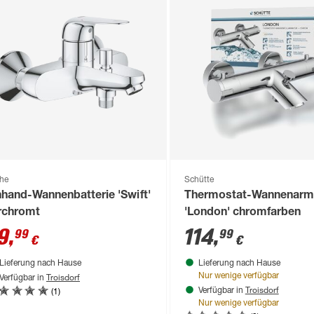
he
Schütte
nhand-Wannenbatterie 'Swift'
Thermostat-Wannenarm
rchromt
'London' chromfarben
9
,
114
,
99
99
€
€
Lieferung nach Hause
Lieferung nach Hause
Troisdorf
Nur wenige verfügbar
Verfügbar in
Troisdorf
(1)
Verfügbar in
Nur wenige verfügbar