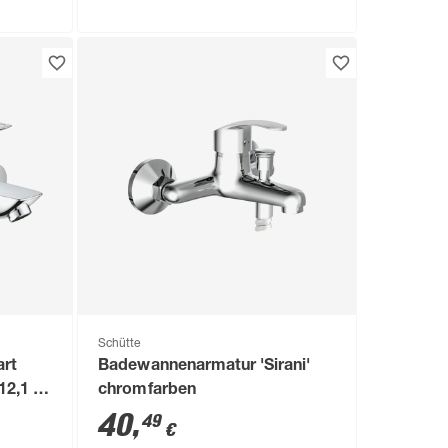
Schütte
art
Badewannenarmatur 'Sirani'
12,1 x
chromfarben
40
,
49
€