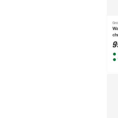
Gro
Wa
ch
9