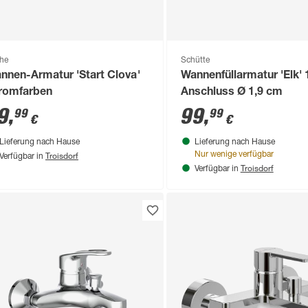
he
Schütte
nnen-Armatur 'Start Clova'
Wannenfüllarmatur 'Elk' 1
romfarben
Anschluss Ø 1,9 cm
9
,
99
,
99
99
€
€
Lieferung nach Hause
Lieferung nach Hause
Troisdorf
Nur wenige verfügbar
Verfügbar in
Troisdorf
Verfügbar in