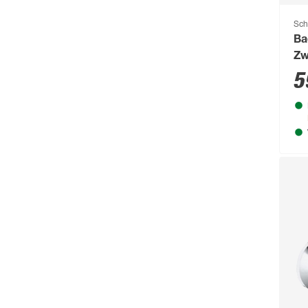
Sch
Ba
Zw
5