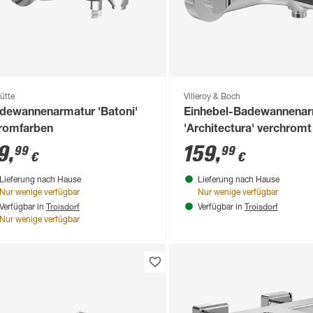
ütte
Villeroy & Boch
dewannenarmatur 'Batoni'
Einhebel-Badewannenar
romfarben
'Architectura' verchromt
9
,
159
,
99
99
€
€
Lieferung nach Hause
Lieferung nach Hause
Nur wenige verfügbar
Nur wenige verfügbar
Troisdorf
Troisdorf
Verfügbar in
Verfügbar in
Nur wenige verfügbar