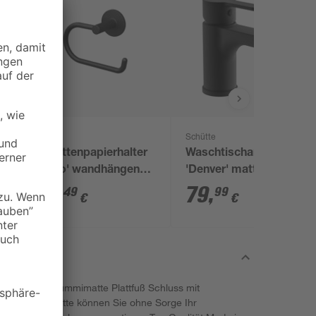
Lenz
Schütte
Toilettenpapierhalter
Waschtischarmatur
'Nero' wandhängend
'Denver' matt
schwarz
schwarz
12
,
79
,
49
99
€
€
Bild - mit der Gummimatte Plattfuß Schluss mit
eser Gummimatte können Sie ohne Sorge Ihr