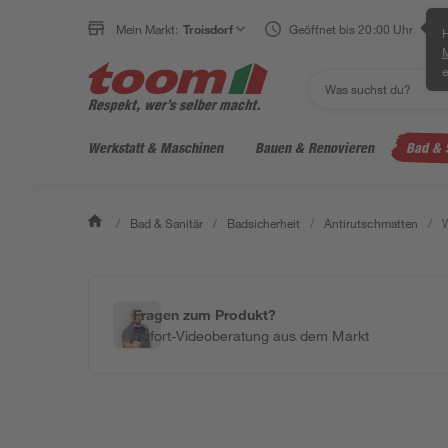
Mein Markt:
Troisdorf
Geöffnet bis 20:00 Uhr
H
e
Werkstatt & Maschinen
Bauen & Renovieren
Bad & 
/
Bad & Sanitär
/
Badsicherheit
/
Antirutschmatten
/
W
Fragen zum Produkt?
Sofort-Videoberatung aus dem Markt