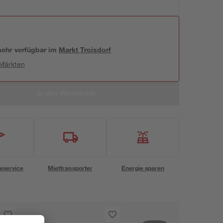
 mehr verfügbar
im
Markt
Troisdorf
 Märkten
In den Warenkorb
eservice
Miettransporter
Energie sparen