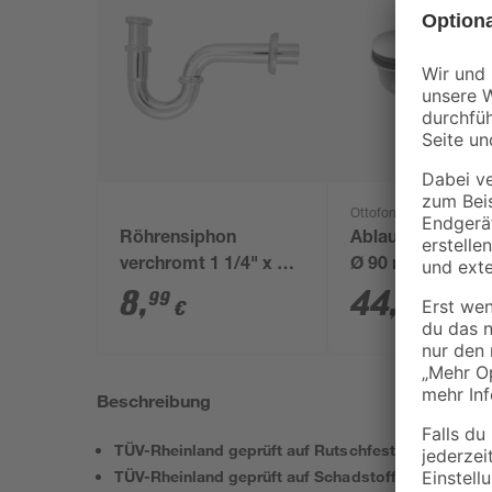
Ottofond
Röhrensiphon
Ablaufgarnitur 'T
verchromt 1 1/4" x 32
Ø 90 mm
mm
8
,
44
,
99
99
€
€
Beschreibung
TÜV-Rheinland geprüft auf Rutschfestigkeit
TÜV-Rheinland geprüft auf Schadstoffe