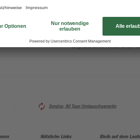
Badeerlebnis geniessen. Unsere B
auf Einhaltung der
Germany kombiniert mit einem gute
befestigt, so kann sie ohne Proble
Gummimatte Plattfuß besteht aus 
hautsymphatisch und sehr komforta
Gummimatten mit dem TÜV-Rheinlan
unbedingt die der Einlagen beilie
lange und sicher Freude an der 
Sorglos, 90 Tage Umtauschgarantie
hmen
Nützliche Links
Bleib auf dem Lauf