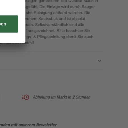
adewanneneinlagen garantieren Top-Qualität Made in
n Sicherheitsgefühl. Die Einlage wird durch Sauger
me für die tägliche Reinigung entfernt werden. Die
100% synthetischem Kautschuk und ist absolut
bel im Gebrauch. Selbstverständlich sind alle
d-Prüfsiegel ausgezeichnet. Bitte beachten Sie
gende Bedienungs- & Pflegeanleitung damit Sie auch
Gummimatte haben!!
Abholung im Markt in 2 Stunden
enden mit unserem Newsletter