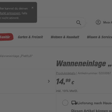
✕
ier kannst du deinen
, falls
Markt anpassen
r nicht stimmt.
Mein 
Sanitär
Garten & Freizeit
Wohnen & Haushalt
Wissen & Servic
anneneinlage „Plattfuß“
Wanneneinlage „
Produktdetails
| Artikelnummer
:
5200087
14
,
99
€
inkl. 19% MwSt.
Lieferung nach Haus
Diesen Artikel können wir