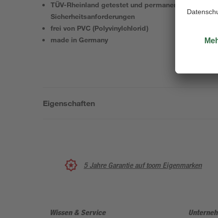
TÜV-Rheinland getestet und permanent überwacht 
Sicherheitsanforderungen
frei von PVC (Polyvinylchlorid)
made in Germany
Eigenschaften
5 Jahre Garantie auf toom Eigenmarken
Wissen & Service
Unterne