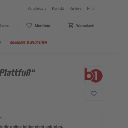
Vorteilskarte
Kontakt
Karriere
Hilfe
Konto
Merkliste
Warenkorb
e
Angebote & Neuheiten
Plattfuß“
e
 dir online leider nicht anbieten.