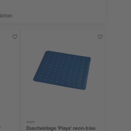
:
Märkten
toom
'
Duscheinlage 'Playa' neon-blau