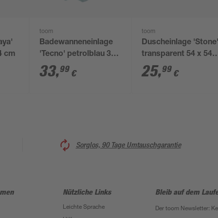
toom
toom
aya'
Badewanneneinlage
Duscheinlage 'Stone
54 cm
'Tecno' petrolblau 38
transparent 54 x 54
x 89 cm
cm
33
,
25
,
99
99
€
€
Sorglos, 90 Tage Umtauschgarantie
hmen
Nützliche Links
Bleib auf dem Lauf
Leichte Sprache
Der toom Newsletter: K