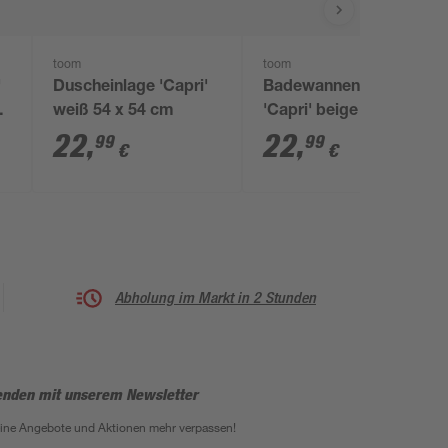
toom
toom
'
Duscheinlage 'Capri'
Badewanneneinlage
weiß 54 x 54 cm
'Capri' beige 38 x 72
cm
22
,
22
,
99
99
€
€
Abholung im Markt in 2 Stunden
enden mit unserem Newsletter
eine Angebote und Aktionen mehr verpassen!