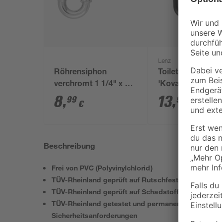
Lenz
Röhrensiphon
Toilettenpapierha
verchromt 1 1/4" x 32
'Kova' mattschw
mm
8
,
13
,
99
99
€
€
Beschreibung
Frei von PVC (Polyvinylchlorid)
TÜV-Rheinland geprüft auf Rutschfestigkeit
TÜV-Rheinland geprüft auf Schadstoffe
TÜV-Rheinland getestet und permanent überwacht 
Sicherheitsanforderungen