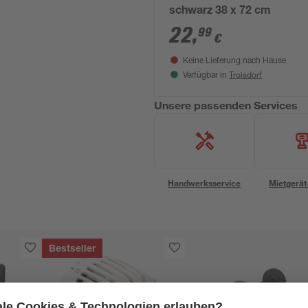
schwarz 38 x 72 cm
22
,
99
€
Keine Lieferung nach Hause
Troisdorf
Verfügbar in
Unsere passenden Services
Handwerksservice
Mietgerät
Bestseller