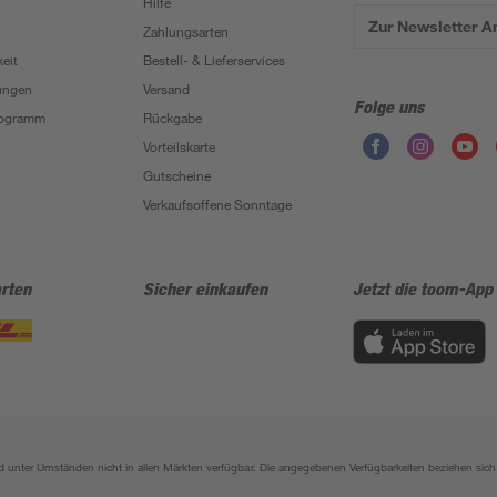
Hilfe
Zur Newsletter 
Zahlungsarten
eit
Bestell- & Lieferservices
ungen
Versand
Folge uns
Programm
Rückgabe
Vorteilskarte
Gutscheine
Verkaufsoffene Sonntage
rten
Sicher einkaufen
Jetzt die toom-App
sind unter Umständen nicht in allen Märkten verfügbar. Die angegebenen Verfügbarkeiten beziehen s