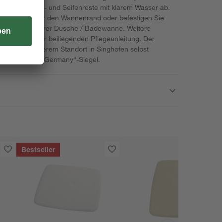
 Sie Schaum- und Seifenreste mit klarem Wasser ab.
ge einfach über den Wannenrand oder befestigen Sie
Wandfliesen Ihrer Dusche / Badewanne. Weitere
nden Sie in der beiliegenden Pflegeanleitung. Der
wird an unserem Standort in Singhofen selbst
t das „Made in Germany“-Siegel.
Bestseller