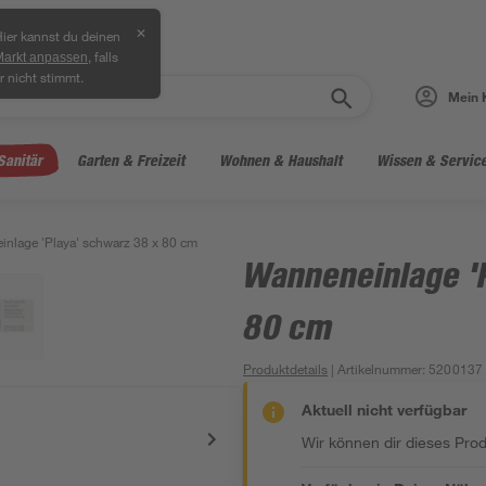
✕
ier kannst du deinen
, falls
Markt anpassen
r nicht stimmt.
Mein 
Sanitär
Garten & Freizeit
Wohnen & Haushalt
Wissen & Servic
nlage 'Playa' schwarz 38 x 80 cm
Wanneneinlage '
80 cm
Produktdetails
| Artikelnummer
:
5200137
Aktuell nicht verfügbar
Wir können dir dieses Produ