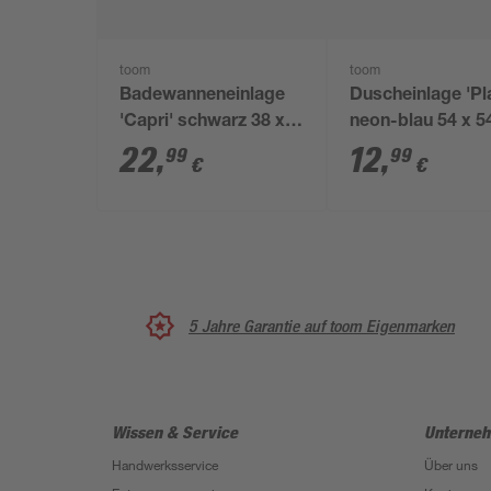
toom
toom
Badewanneneinlage
Duscheinlage 'Pl
'Capri' schwarz 38 x
neon-blau 54 x 
72 cm
22
,
12
,
99
99
€
€
5 Jahre Garantie auf toom Eigenmarken
Wissen & Service
Unterne
Handwerksservice
Über uns