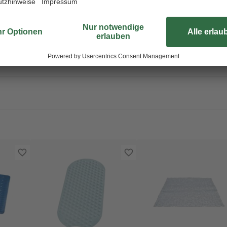
Nutzung aus der Wanne und spülen
Zum trocknen legen Sie die Einla
diese mit den Saugnäpfen an die 
Hinweise zu Nutzung und Pflege fi
Großteil der RIDDER Gummimatten 
produziert und trägt damit zurech