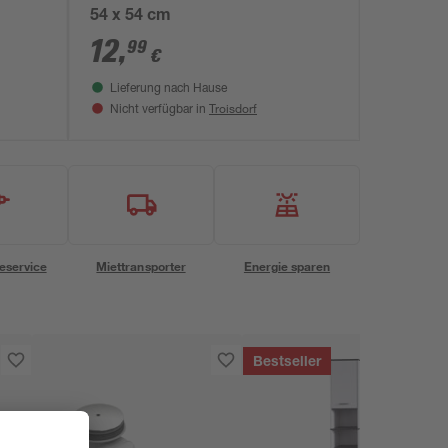
54 x 54 cm
12
,
99
€
Lieferung nach Hause
Troisdorf
Nicht verfügbar in
eservice
Miettransporter
Energie sparen
Bestseller