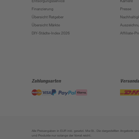
Entsorgungsservice
Karriere
Finanzierung
Presse
Übersicht Ratgeber
Nachhaltigk
Übersicht Märkte
Auszeichn
DIY-Städte-Index 2026
Affiliate-
Zahlungsarten
Versanda
Alle Preisangaben in EUR inkl. gesetzl. MwSt.. Die dargestellten Angebote 
und Produkte nur solange der Vorrat reicht.