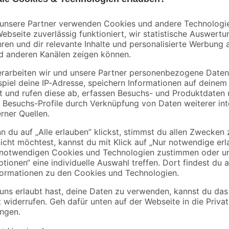
Lenz
lter
Ventilkopf
Toilettenpapierhalter
arz
'Nero' wandhängend
schwarz
14
,
12
,
99
49
€
€
RIDDER Dusch- und Badewannene
Kautschuk oder PVC. Alle Artikel
Sicherheit und Schadstofffreihei
sehr hautsymphatisch und komforta
auf Einhaltung der
Befestigt werden die Einlagen du
Rückseite. Nehmen Sie die RIDD