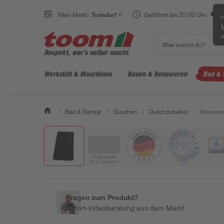
Mein Markt:
Troisdorf
Geöffnet bis 20:00 Uhr
H
e
Werkstatt & Maschinen
Bauen & Renovieren
Bad & 
/
Bad & Sanitär
/
Duschen
/
Duschzubehör
/
Wannenei
Fragen zum Produkt?
Sofort-Videoberatung aus dem Markt