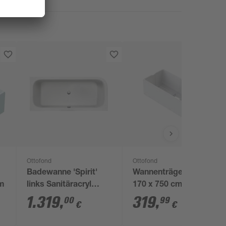
Ottofond
Ottofond
Badewanne 'Spirit'
Wannenträger 'Cubic'
cm
links Sanitäracryl
170 x 750 cm
weiß 1800 x 800 mm
1.319
,
319
,
00
99
€
€