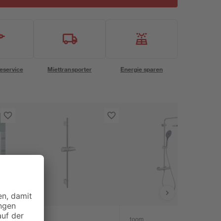
eservice
Miettransporter
Energie sparen
toom
toom