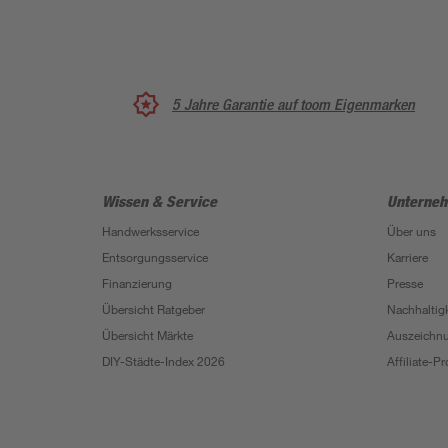
5 Jahre Garantie auf toom Eigenmarken
Wissen & Service
Unterne
Handwerksservice
Über uns
Entsorgungsservice
Karriere
Finanzierung
Presse
Übersicht Ratgeber
Nachhaltigk
Übersicht Märkte
Auszeichn
DIY-Städte-Index 2026
Affiliate-