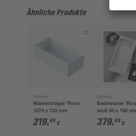
Ähnliche Produkte
Ottofond
Ottofond
Wannenträger 'Rosa'
Badewanne "Ros
1670 x 720 mm
weiß 80 x 180 c
219
,
379
,
99
99
€
€