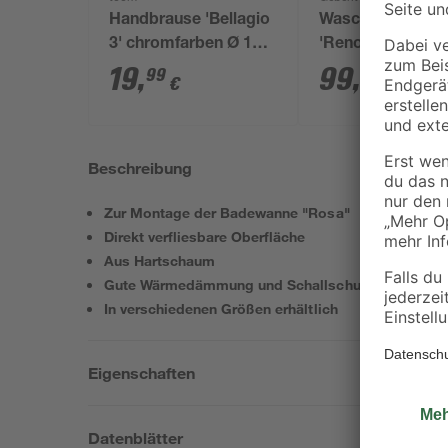
Handbrause 'Bellagio
Waschbecken ov
3' chromfarben Ø 11,8
'Renova' weiß 60
x 5,5 x 25,2 cm
x 48 cm
19
,
99
,
99
99
€
€
Beschreibung
Zur Montage der Badewanne "Rosa"
Direkt verfliesbare Oberfläche
Aus Hartschaum
Gute Wärmedämmung und Schallschutz
In verschiedenen Größen erhältlich
Eigenschaften
Datenblätter