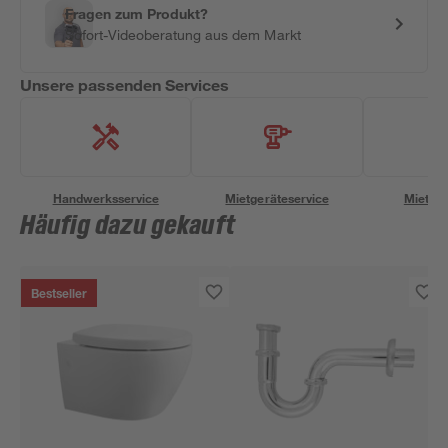
Fragen zum Produkt?
Sofort-Videoberatung aus dem Markt
Unsere passenden Services
Handwerksservice
Mietgeräteservice
Miettra
Häufig dazu gekauft
Bestseller