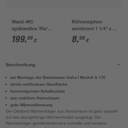
Wand-WC
Röhrensiphon
spülrandlos 'Rio'
verchromt 1 1/4" x 32
inklusive WC-Sitz
mm
199
,
8
,
99
99
€
€
weiß
Beschreibung
zur Montage der Badewanne Galia I Modell A 170
direkt verfliesbare Oberfläche
hervorragender Schallschutz
aus stabilem Hartschaum
gute Wärmedämmung
Der Ottofond Wannenträger aus Hartschaum ist ganz speziell
auf das dazugehörige Wannenmodell ausgelegt. Der
Wannenträger gewährleistet eine schnelle und saubere