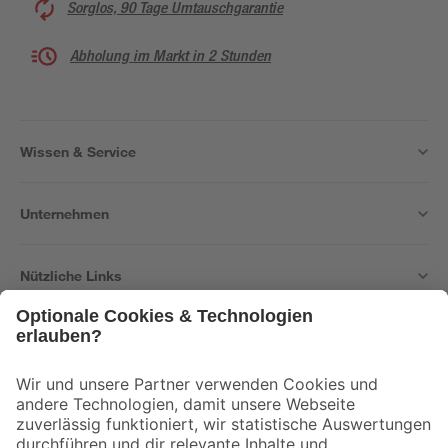
Sorglos, 90 Tage Umtauschgarantie
Abholung im Markt in 2 Stunden
Wissen & Service
Unternehmen
Nützliche Links
Bleib auf dem Laufenden mit unserem Newsletter
Der toom Newsletter: Keine Angebote und Aktionen mehr verpassen!
Zur Newsletter Anmeldung