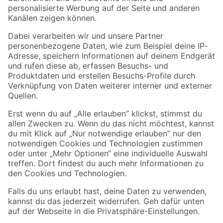
Folge uns
Zahlungsarten
Versandarten
Sicher einkaufen
Jetzt die toom-App herunterladen
Alle Preisangaben in EUR inkl. gesetzl. MwSt.. Die dargestellten Angebote sind unter
Umständen nicht in allen Märkten verfügbar. Die angegebenen Verfügbarkeiten beziehen
sich auf den unter "Mein Markt" ausgewählten toom Baumarkt. Alle Angebote und