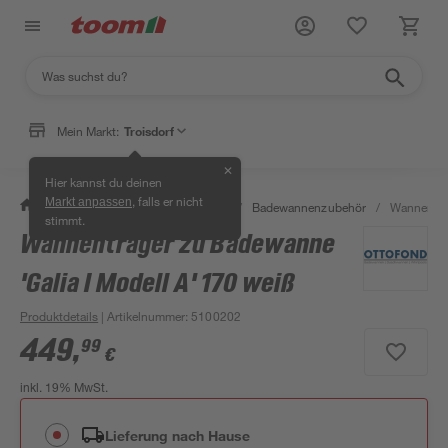
Mein Markt:
Troisdorf
✕
Hier kannst du deinen
, falls er nicht
Markt anpassen
/
Bad & Sanitär
/
Badewannen
/
Badewannenzubehör
/
Wannenträg
stimmt.
Wannenträger zu Badewanne
'Galia I Modell A' 170 weiß
Produktdetails
| Artikelnummer
:
5100202
449
,
99
€
inkl. 19% MwSt.
Lieferung nach Hause