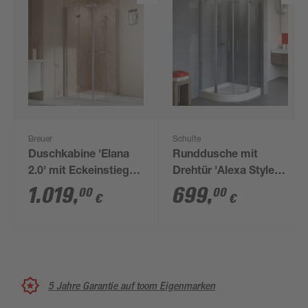
Breuer
Schulte
Duschkabine 'Elana
Runddusche mit
2.0' mit Eckeinstieg
Drehtür 'Alexa Style
aluminiumfarben 100
2.0' teilgerahmt, 55 x
1.019
,
699
,
00
00
€
€
x 100 x 200 cm
192 x 80 cm, inkl.
Duschwanne
5 Jahre Garantie auf toom Eigenmarken