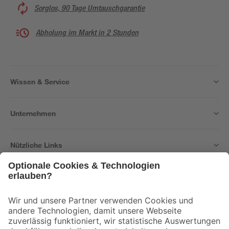
Sorglos, 90 Tage Umtauschgarantie
Abholung im Markt in 2 Stunden
Wissen & Service
Unternehmen
Nützliche Links
Bleib auf dem Laufenden mit unserem Newsletter
Der toom Newsletter: Keine Angebote und Aktionen mehr verpassen!
Zur Newsletter Anmeldung