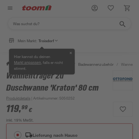
Mein Markt:
Troisdorf
✕
Hier kannst du deinen
, falls er nicht
Markt anpassen
/
Bad & Sanitär
/
Badewannen
/
Badewannenzubehör
/
Wannenträ
stimmt.
Wannenträger zu
Duschwanne 'Kraton' 80 cm
Produktdetails
| Artikelnummer
:
5050252
119
,
99
€
inkl. 19% MwSt.
Lieferung nach Hause