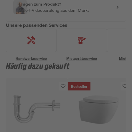
Fragen zum Produkt?
Sofort-Videoberatung aus dem Markt
Unsere passenden Services
Handwerksservice
Mietgeräteservice
Miettra
Häufig dazu gekauft
Bestseller