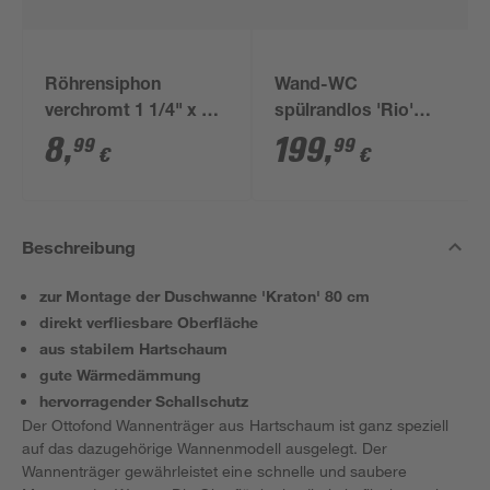
Röhrensiphon
Wand-WC
verchromt 1 1/4" x 32
spülrandlos 'Rio'
mm
inklusive WC-Sitz
8
,
199
,
99
99
€
€
weiß
Beschreibung
zur Montage der Duschwanne 'Kraton' 80 cm
direkt verfliesbare Oberfläche
aus stabilem Hartschaum
gute Wärmedämmung
hervorragender Schallschutz
Der Ottofond Wannenträger aus Hartschaum ist ganz speziell
auf das dazugehörige Wannenmodell ausgelegt. Der
Wannenträger gewährleistet eine schnelle und saubere