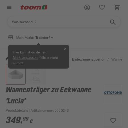
Mein Markt:
Troisdorf
✕
Hier kannst du deinen
, falls er nicht
Markt anpassen
/
Bad & Sanitär
/
Badewannen
/
Badewannenzubehör
/
Wannenträg
stimmt.
Wannenträger zu Eckwanne
'Lucia'
Produktdetails
| Artikelnummer
:
5050243
349
,
99
€