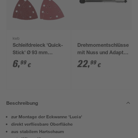
kwb
Schleifdreieck 'Quick-
Drehmomentschlüssel
Stick' Ø 93 mm
mit Nuss und Adapter
K40/120/240 5 Stück
1/2"
6
,
22
,
99
99
€
€
Beschreibung
zur Montage der Eckwanne 'Lucia'
direkt verfliesbare Oberfläche
aus stabilem Hartschaum