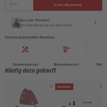
Anzahl:
In den Warenkorb
Fragen zum Produkt?
Sofort-Videoberatung aus dem Markt
Unsere passenden Services
Handwerksservice
Mietgeräteservice
Miettra
Häufig dazu gekauft
Bestseller