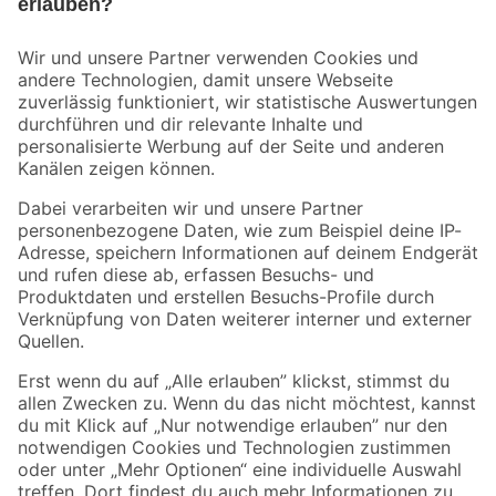
Bleib auf dem Laufenden mit unserem Newsletter
Der toom Newsletter: Keine Angebote und Aktionen mehr verpassen!
Zur Newsletter Anmeldung
Folge uns
Zahlungsarten
Versandarten
Sicher einkaufen
Jetzt die toom-App herunterladen