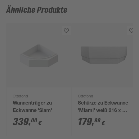
Ähnliche Produkte
Ottofond
Ottofond
Wannenträger zu
Schürze zu Eckwanne
Eckwanne 'Siam'
'Miami' weiß 216 x 54
x 3 cm
339
,
179
,
00
99
€
€