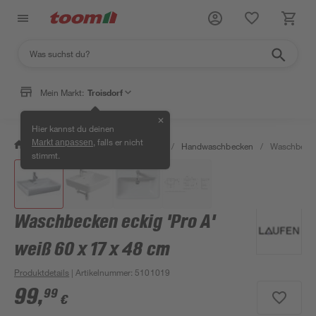
Mein Markt:
Troisdorf
✕
Hier kannst du deinen
, falls er nicht
Markt anpassen
/
Bad & Sanitär
/
Waschbecken
/
Handwaschbecken
/
Waschbecken
stimmt.
Waschbecken eckig 'Pro A'
weiß 60 x 17 x 48 cm
Produktdetails
| Artikelnummer
:
5101019
99
,
99
€