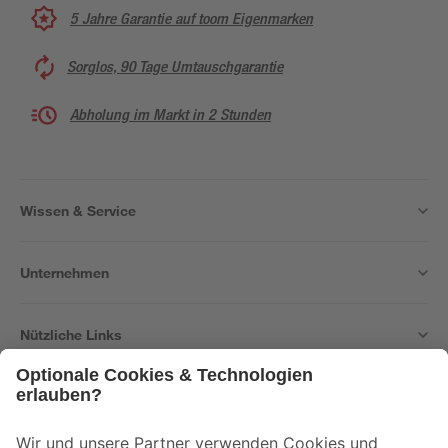
5 Jahre Garantie auf toom Eigenmarken
Sorglos, 90 Tage Umtauschgarantie
Abholung im Markt in 2 Stunden
Wissen & Service
Unternehmen
Nützliche Links
Bleib auf dem Laufenden mit unserem Newsletter
Der toom Newsletter: Keine Angebote und Aktionen mehr verpassen!