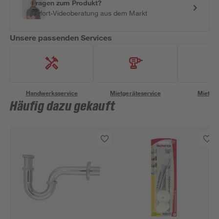
Fragen zum Produkt?
Sofort-Videoberatung aus dem Markt
Unsere passenden Services
Handwerksservice
Mietgeräteservice
Miettra
Häufig dazu gekauft