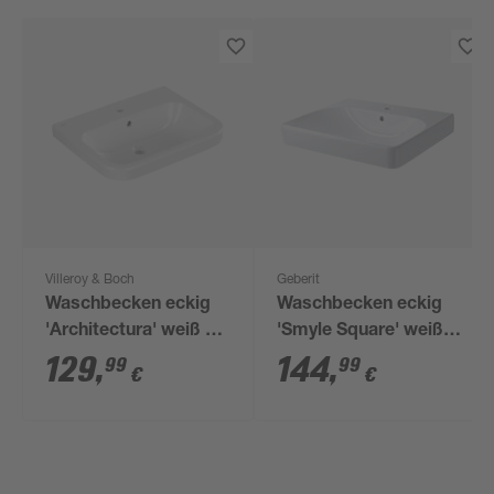
Villeroy & Boch
Geberit
Waschbecken eckig
Waschbecken eckig
'Architectura' weiß 60
'Smyle Square' weiß
x 62,2 x 48,8 cm
60 x 16,5 x 48 cm
129
,
144
,
99
99
€
€