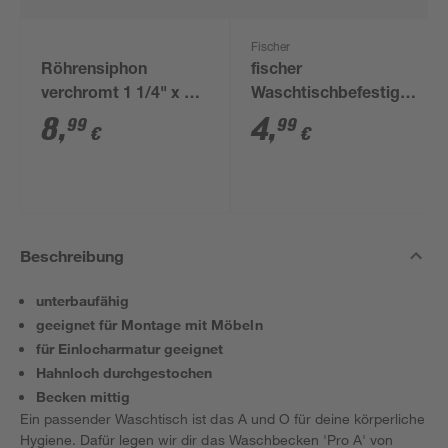
Fischer
Röhrensiphon
fischer
verchromt 1 1/4" x 32
Waschtischbefestigung
mm
WST 140 2 Stück
8
,
4
,
99
99
€
€
Beschreibung
unterbaufähig
geeignet für Montage mit Möbeln
für Einlocharmatur geeignet
Hahnloch durchgestochen
Becken mittig
Ein passender Waschtisch ist das A und O für deine körperliche
Hygiene. Dafür legen wir dir das Waschbecken 'Pro A' von