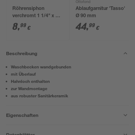
Ottofond
Röhrensiphon
Ablaufgarnitur 'Tasso'
verchromt 1 1/4" x 32
Ø 90 mm
mm
8
,
44
,
99
99
€
€
Beschreibung
Waschbecken wandgebunden
mit Überlauf
Hahnloch enthalten
zur Wandmontage
aus robuster Sanitärkeramik
Eigenschaften
Datenblätter