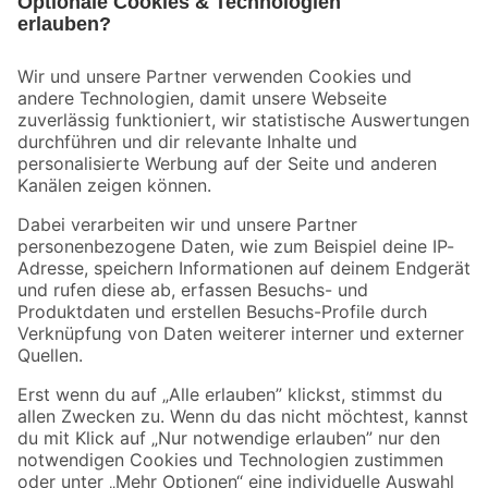
Bleib auf dem Laufenden mit unserem Newsletter
Der toom Newsletter: Keine Angebote und Aktionen mehr verpassen!
Zur Newsletter Anmeldung
Folge uns
Zahlungsarten
Versandarten
Sicher einkaufen
Jetzt die toom-App herunterladen