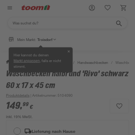
Mein Markt:
Troisdorf
✕
Hier kannst du deinen
, falls er nicht
Markt anpassen
/
Bad & Sanitär
/
Waschbecken
/
Handwaschbecken
/
Waschbecken
stimmt.
Waschbecken halbrund 'Rivo' schwarz
60 x 17 x 45 cm
Produktdetails
| Artikelnummer
:
5104090
149
,
99
€
inkl. 19% MwSt.
Lieferung nach Hause