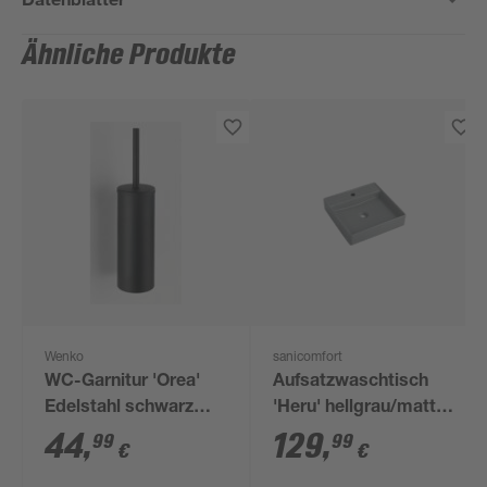
Ähnliche Produkte
Wenko
sanicomfort
WC-Garnitur 'Orea'
Aufsatzwaschtisch
Edelstahl schwarz
'Heru' hellgrau/matt
matt
44 x 44 x 16,3 cm
44
,
129
,
99
99
€
€