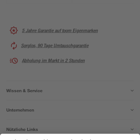
46,5 cm
61,5 x 25 cm
5 Jahre Garantie auf toom Eigenmarken
Sorglos, 90 Tage Umtauschgarantie
Abholung im Markt in 2 Stunden
Wissen & Service
Unternehmen
Nützliche Links