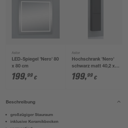
Astor
Astor
LED-Spiegel 'Nero' 80
Hochschrank 'Nero'
x 80 cm
schwarz matt 40,2 x
148,6 x 22 cm
199
,
199
,
99
99
€
€
Beschreibung
großzügiger Stauraum
inklusive Keramikbecken