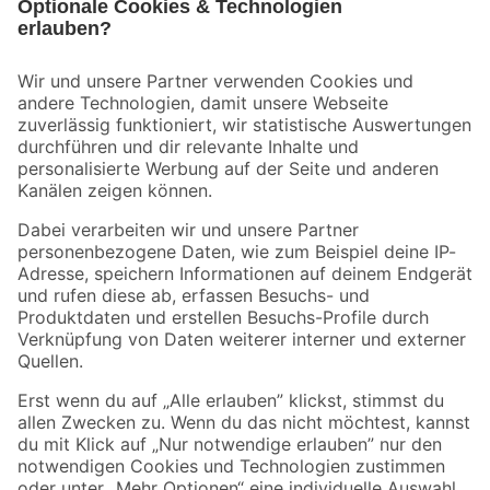
Bleib auf dem Laufenden mit unserem Newsletter
Der toom Newsletter: Keine Angebote und Aktionen mehr verpassen!
Zur Newsletter Anmeldung
Folge uns
Zahlungsarten
Versandarten
Sicher einkaufen
Jetzt die toom-App herunterladen