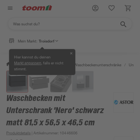
Mein Markt:
Troisdorf
✕
Hier kannst du deinen
, falls er nicht
Markt anpassen
/
Bad & Sanitär
/
Badmöbel
/
Waschbeckenunterschränke
/
Unters
stimmt.
Waschbecken mit
Unterschrank 'Nero' schwarz
matt 81,5 x 56,5 x 46,5 cm
Produktdetails
| Artikelnummer
:
10446606