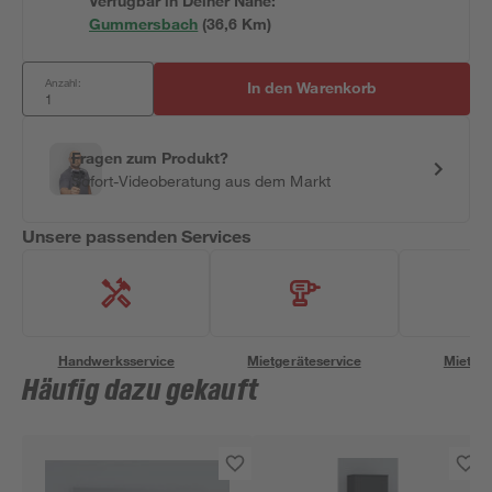
Verfügbar in Deiner Nähe:
Gummersbach
(
36,6
 Km)
Anzahl:
In den Warenkorb
Fragen zum Produkt?
Sofort-Videoberatung aus dem Markt
Unsere passenden Services
Handwerksservice
Mietgeräteservice
Miettra
Häufig dazu gekauft