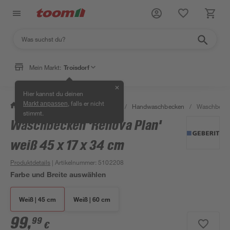
Mein Markt:
Troisdorf
✕
Hier kannst du deinen
, falls er nicht
Markt anpassen
/
Bad & Sanitär
/
Waschbecken
/
Handwaschbecken
/
Waschbecken
stimmt.
Waschbecken 'Renova Plan'
weiß 45 x 17 x 34 cm
Produktdetails
| Artikelnummer
:
5102208
Farbe und Breite auswählen
Weiß | 45 cm
Weiß | 60 cm
99
,
99
€