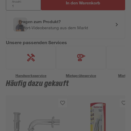
Anzahl:
In den Warenkorb
Fragen zum Produkt?
Sofort-Videoberatung aus dem Markt
Unsere passenden Services
Handwerksservice
Mietgeräteservice
Miettra
Häufig dazu gekauft