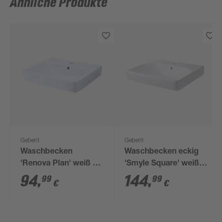
Ähnliche Produkte
Geberit
Geberit
Waschbecken
Waschbecken eckig
'Renova Plan' weiß 60
'Smyle Square' weiß
x 18,5 x 48 cm
60 x 16,5 x 48 cm
94
,
144
,
99
99
€
€