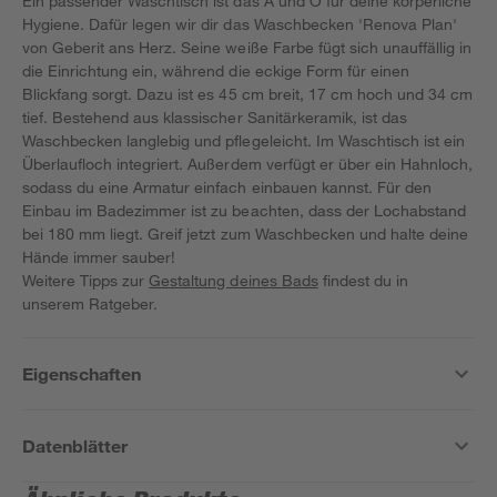
Ein passender Waschtisch ist das A und O für deine körperliche
Hygiene. Dafür legen wir dir das Waschbecken 'Renova Plan'
von Geberit ans Herz. Seine weiße Farbe fügt sich unauffällig in
die Einrichtung ein, während die eckige Form für einen
Blickfang sorgt. Dazu ist es 45 cm breit, 17 cm hoch und 34 cm
tief. Bestehend aus klassischer Sanitärkeramik, ist das
Waschbecken langlebig und pflegeleicht. Im Waschtisch ist ein
Überlaufloch integriert. Außerdem verfügt er über ein Hahnloch,
sodass du eine Armatur einfach einbauen kannst. Für den
Einbau im Badezimmer ist zu beachten, dass der Lochabstand
bei 180 mm liegt. Greif jetzt zum Waschbecken und halte deine
Hände immer sauber!
Weitere Tipps zur
Gestaltung deines Bads
findest du in
unserem Ratgeber.
Eigenschaften
Datenblätter