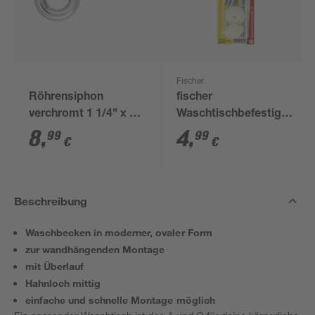
Fischer
Röhrensiphon
fischer
verchromt 1 1/4" x 32
Waschtischbefestigung
mm
WST 140 2 Stück
8
,
4
,
99
99
€
€
Beschreibung
Waschbecken in moderner, ovaler Form
zur wandhängenden Montage
mit Überlauf
Hahnloch mittig
einfache und schnelle Montage möglich