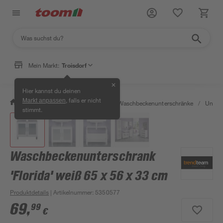
Mein Markt:
Troisdorf
✕
Hier kannst du deinen
, falls er nicht
Markt anpassen
/
Bad & Sanitär
/
Badmöbel
/
Waschbeckenunterschränke
/
Unter
stimmt.
Waschbeckenunterschrank
'Florida' weiß 65 x 56 x 33 cm
Produktdetails
| Artikelnummer
:
5350577
69
,
99
€