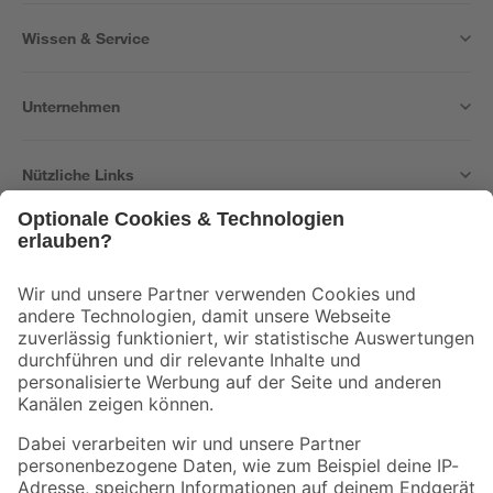
Wissen & Service
Unternehmen
Nützliche Links
Bleib auf dem Laufenden mit unserem Newsletter
Der toom Newsletter: Keine Angebote und Aktionen mehr verpassen!
Zur Newsletter Anmeldung
Folge uns