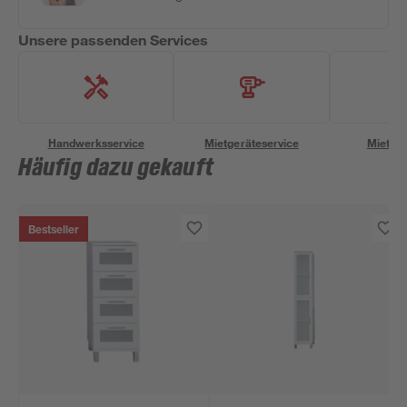
Unsere passenden Services
Handwerksservice
Mietgeräteservice
Miettra
Häufig dazu gekauft
Bestseller