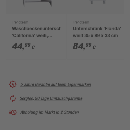
Trendteam
Trendteam
Waschbeckenunterschrank
Unterschrank 'Florida'
'California' weiß,
weiß 35 x 89 x 33 cm
silbern 60 x 55 x 28
44
,
84
,
99
99
€
€
cm
5 Jahre Garantie auf toom Eigenmarken
Sorglos, 90 Tage Umtauschgarantie
Abholung im Markt in 2 Stunden