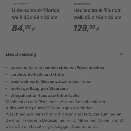
Trendteam
Trendteam
Unterschrank 'Florida'
Hochschrank 'Florida'
weiß 35 x 89 x 33 cm
weiß 35 x 188 x 33 cm
84
,
129
,
99
99
€
€
Beschreibung
passend für alle handelsüblichen Waschbecken
verchromte Füße und Griffe
weiß satinierte Glaseinsätze in den Türen
bietet großzügigen Stauraum
pflegeleichte Kunststoffoberfläche
Möchtest du den Platz unter deinem Waschbecken zur
Aufbewahrung nutzen? Dann legen wir dir den
Waschbeckenunterschrank 'Florida' ans Herz, der zum neuen
Zentrum in deinem Badezimmer wird. Mit seinen Maßen von 65
x 56 x 33 cm bietet er großzügigen Stauraum. Der