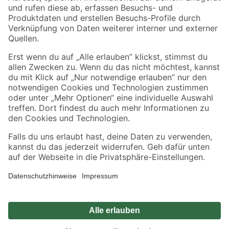
Zahlungsarten
Versandarten
Sicher einkaufen
Jetzt die toom-App herunterladen
Alle Preisangaben in EUR inkl. gesetzl. MwSt.. Die dargestellten Angebote sind unter
Umständen nicht in allen Märkten verfügbar. Die angegebenen Verfügbarkeiten beziehen
sich auf den unter "Mein Markt" ausgewählten toom Baumarkt. Alle Angebote und
Produkte nur solange der Vorrat reicht.
*Paketversand ab 59 € versandkostenfrei, gilt nicht für Artikel mit Speditionsversand, hier
fallen zusätzliche Versandkosten an.
Datenschutz
Privatsphäre
Impressum
AGB
Nutzungsbedingungen
Widerrufsrecht
Vertrag widerrufen