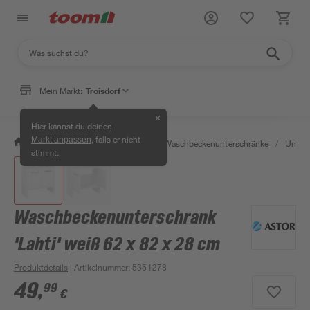
Mein Markt:
Troisdorf
✕
Hier kannst du deinen
, falls er nicht
Markt anpassen
/
Bad & Sanitär
/
Badmöbel
/
Waschbeckenunterschränke
/
Unter
stimmt.
Waschbeckenunterschrank
'Lahti' weiß 62 x 82 x 28 cm
Produktdetails
| Artikelnummer
:
5351278
49
,
99
€