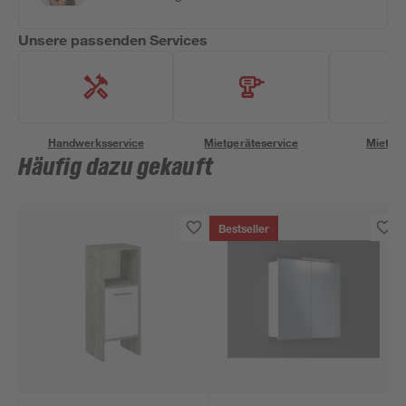
Unsere passenden Services
Handwerksservice
Mietgeräteservice
Miettra
Häufig dazu gekauft
Bestseller