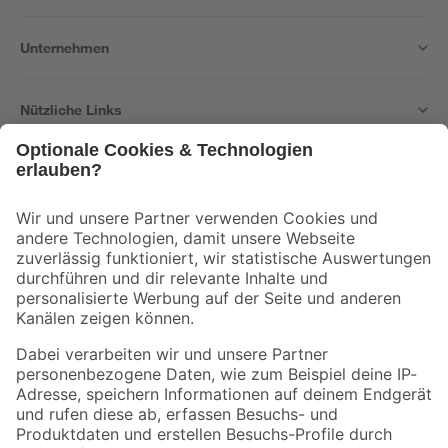
Unternehmen
Nützliche Links
Bleib auf dem Laufenden mit unserem Newsletter
Der toom Newsletter: Keine Angebote und Aktionen mehr verpassen!
Zur Newsletter Anmeldung
Folge uns
Zahlungsarten
Versandarten