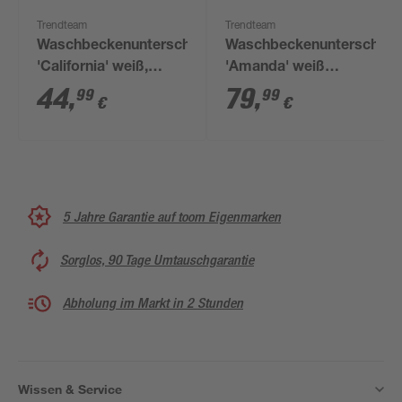
Trendteam
Trendteam
Waschbeckenunterschrank
Waschbeckenunterschran
'California' weiß,
'Amanda' weiß
silbern 60 x 55 x 28
glänzend 60 x 56 x 34
44
,
79
,
99
99
€
€
cm
cm
5 Jahre Garantie auf toom Eigenmarken
Sorglos, 90 Tage Umtauschgarantie
Abholung im Markt in 2 Stunden
Wissen & Service