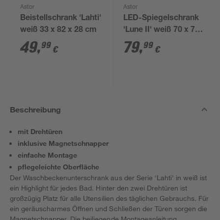
Astor
Astor
Beistellschrank 'Lahti'
LED-Spiegelschrank
weiß 33 x 82 x 28 cm
'Lune II' weiß 70 x 70
x 16 cm
49
,
79
,
99
99
€
€
Beschreibung
mit Drehtüren
inklusive Magnetschnapper
einfache Montage
pflegeleichte Oberfläche
Der Waschbeckenunterschrank aus der Serie 'Lahti' in weiß ist
ein Highlight für jedes Bad. Hinter den zwei Drehtüren ist
großzügig Platz für alle Utensilien des täglichen Gebrauchs. Für
ein geräuscharmes Öffnen und Schließen der Türen sorgen die
Magnetschnapper. Die beiliegende Montageanleitung