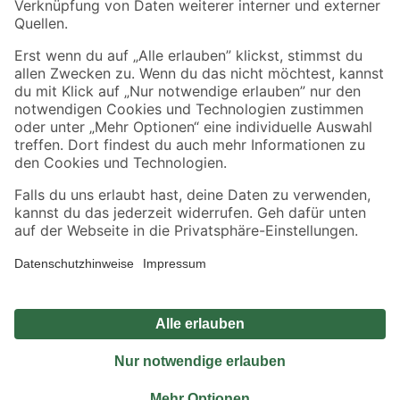
Sicher einkaufen
Jetzt die toom-App herunterladen
Alle Preisangaben in EUR inkl. gesetzl. MwSt.. Die dargestellten Angebote sind unter
Umständen nicht in allen Märkten verfügbar. Die angegebenen Verfügbarkeiten beziehen
sich auf den unter "Mein Markt" ausgewählten toom Baumarkt. Alle Angebote und
Produkte nur solange der Vorrat reicht.
*Paketversand ab 59 € versandkostenfrei, gilt nicht für Artikel mit Speditionsversand, hier
fallen zusätzliche Versandkosten an.
Datenschutz
Privatsphäre
Impressum
AGB
Nutzungsbedingungen
Widerrufsrecht
Vertrag widerrufen
Barrierefreiheit