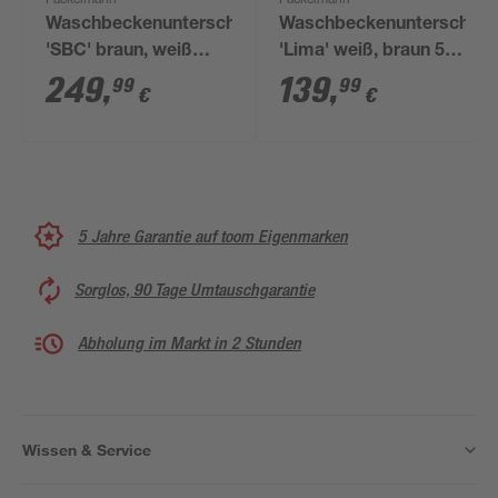
Fackelmann
Fackelmann
Waschbeckenunterschrank
Waschbeckenunterschran
'SBC' braun, weiß
'Lima' weiß, braun 59
glänzend 44 x 60 x
x 42 x 33 cm
249
,
139
,
99
99
€
€
24,3 cm links
5 Jahre Garantie auf toom Eigenmarken
Sorglos, 90 Tage Umtauschgarantie
Abholung im Markt in 2 Stunden
Wissen & Service