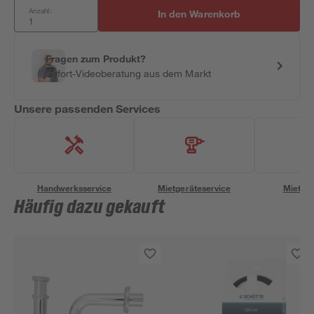
Anzahl:
In den Warenkorb
Fragen zum Produkt?
Sofort-Videoberatung aus dem Markt
Unsere passenden Services
Handwerksservice
Mietgeräteservice
Miettra
Häufig dazu gekauft