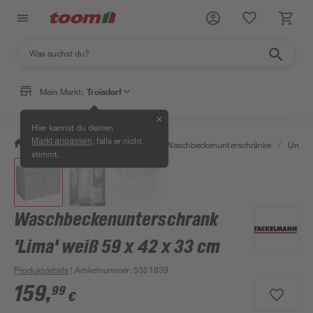
Mein Markt:
Troisdorf
✕
Hier kannst du deinen
, falls er nicht
Markt anpassen
/
Bad & Sanitär
/
Badmöbel
/
Waschbeckenunterschränke
/
Unter
stimmt.
Waschbeckenunterschrank
'Lima' weiß 59 x 42 x 33 cm
Produktdetails
| Artikelnummer
:
5351839
159
,
99
€