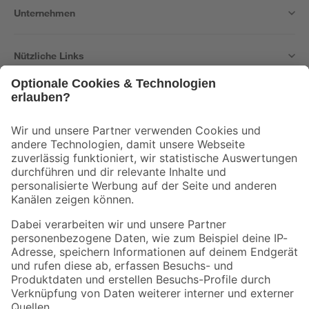
Unternehmen
Nützliche Links
Bleib auf dem Laufenden mit unserem Newsletter
Der toom Newsletter: Keine Angebote und Aktionen mehr verpassen!
Zur Newsletter Anmeldung
Folge uns
Zahlungsarten
Versandarten