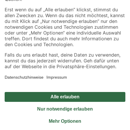
Sicher einkaufen
Jetzt die toom-App herunterladen
Alle Preisangaben in EUR inkl. gesetzl. MwSt.. Die dargestellten Angebote sind unter
Umständen nicht in allen Märkten verfügbar. Die angegebenen Verfügbarkeiten beziehen
sich auf den unter "Mein Markt" ausgewählten toom Baumarkt. Alle Angebote und
Produkte nur solange der Vorrat reicht.
*Paketversand ab 59 € versandkostenfrei, gilt nicht für Artikel mit Speditionsversand, hier
fallen zusätzliche Versandkosten an.
Datenschutz
Privatsphäre
Impressum
AGB
Nutzungsbedingungen
Widerrufsrecht
Vertrag widerrufen
Barrierefreiheit
© 2026 toom Baumarkt GmbH