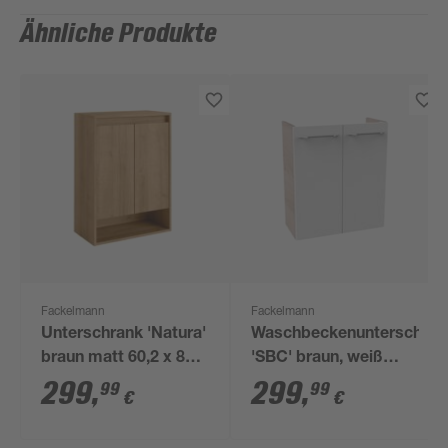
Ähnliche Produkte
Fackelmann
Fackelmann
Unterschrank 'Natura'
Waschbeckenunterschran
braun matt 60,2 x 82,4
'SBC' braun, weiß
x 32 cm
glänzend 52 x 60 x
299
,
299
,
99
99
€
€
24,3 cm