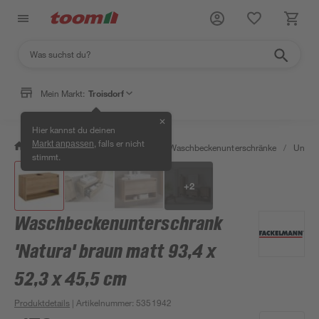
Mein Markt:
Troisdorf
✕
Hier kannst du deinen
, falls er nicht
Markt anpassen
/
Bad & Sanitär
/
Badmöbel
/
Waschbeckenunterschränke
/
Unter
stimmt.
+
2
Waschbeckenunterschrank
'Natura' braun matt 93,4 x
52,3 x 45,5 cm
Produktdetails
| Artikelnummer
:
5351942