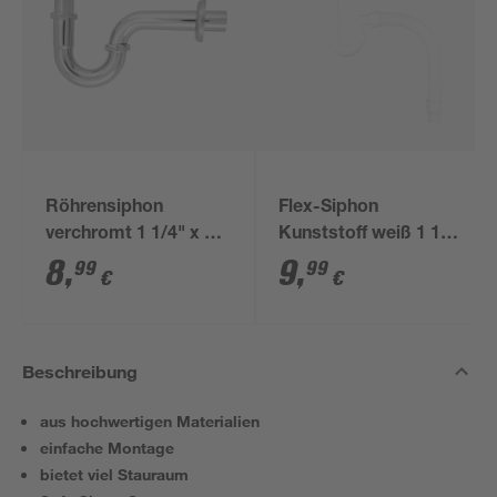
Röhrensiphon
Flex-Siphon
verchromt 1 1/4" x 32
Kunststoff weiß 1 1/2'
mm
x 40/50 mm
8
,
9
,
99
99
€
€
Beschreibung
aus hochwertigen Materialien
einfache Montage
bietet viel Stauraum