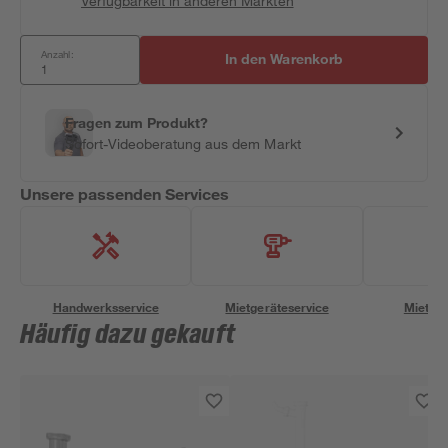
Verfügbarkeit in anderen Märkten
Anzahl:
In den Warenkorb
Fragen zum Produkt?
Sofort-Videoberatung aus dem Markt
Unsere passenden Services
Handwerksservice
Mietgeräteservice
Miettra
Häufig dazu gekauft