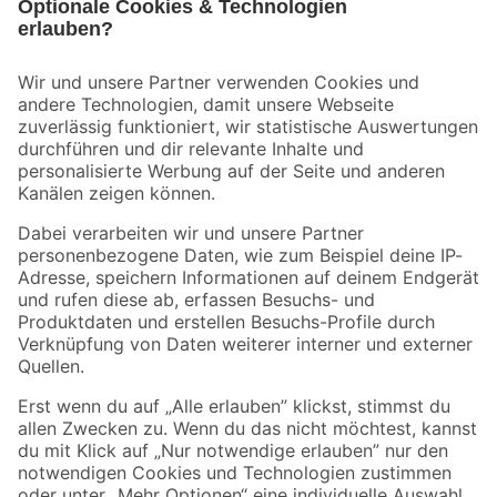
Bleib auf dem Laufenden mit unserem Newsletter
Der toom Newsletter: Keine Angebote und Aktionen mehr verpassen!
Zur Newsletter Anmeldung
Folge uns
Zahlungsarten
Versandarten
Sicher einkaufen
Jetzt die toom-App herunterladen