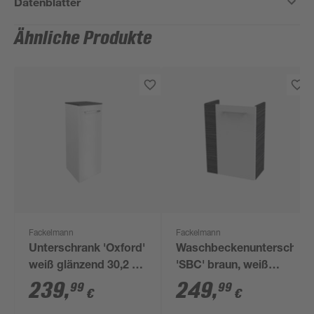
Datenblätter
Ähnliche Produkte
Fackelmann
Fackelmann
Unterschrank 'Oxford'
Waschbeckenunterschran
weiß glänzend 30,2 x
'SBC' braun, weiß
82,2 x 32 cm
glänzend 44 x 60 x
239
,
249
,
99
99
€
€
24,3 cm rechts