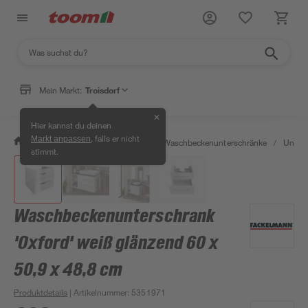
Mein Markt:
Troisdorf
✕
Hier kannst du deinen
, falls er nicht
Markt anpassen
/
Bad & Sanitär
/
Badmöbel
/
Waschbeckenunterschränke
/
Unter
stimmt.
Waschbeckenunterschrank
'Oxford' weiß glänzend 60 x
50,9 x 48,8 cm
Produktdetails
| Artikelnummer
:
5351971