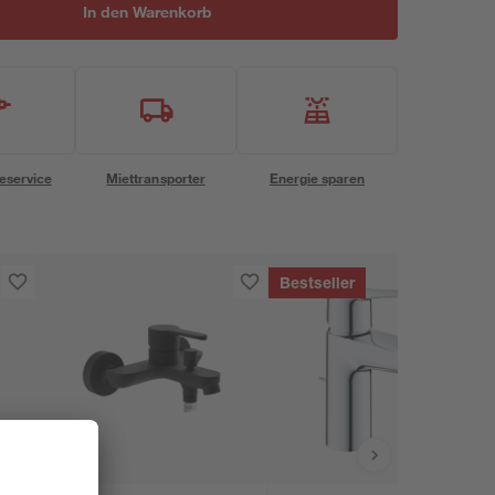
In den Warenkorb
eservice
Miettransporter
Energie sparen
Bestseller