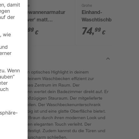
Schütte
Grohe
Badewannenarmatur
Einhand-
5
'Denver' matt
Waschtischbatterie
schwarz
'Start' chromfarben
71
,
74
,
99
99
€
€
ktional und ein optisches Highlight in deinem
n Platz unter deinem Waschbecken effizient zur
 ein ästhetisches Zentrum im Raum. Der
on Fackelmann wertet dein Badezimmer direkt auf. Er
d bietet so großzügigen Stauraum. Der mitgelieferte
raum gut aufzuteilen. Der Waschbeckenunterschrank
e, die langlebig ist und eine glatte Oberfläche bietet.
 Oberfläche in Braun durch ihren modernen Look und
adezimmer einen eleganten Touch verleiht. Der
 der Wand befestigt. Zudem kannst du die Türen und
 Dämpfung geräuscharm schließen.