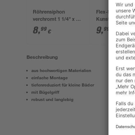
Röhrensiphon
Flex-Siphon
verchromt 1 1/4" x 32
Kunststoff weiß 1
mm
x 40/50 mm
8
,
9
,
99
99
€
€
Beschreibung
aus hochwertigen Materialien
einfache Montage
tiefenreduziert für kleine Bäder
mit Bügelgriff
robust und langlebig