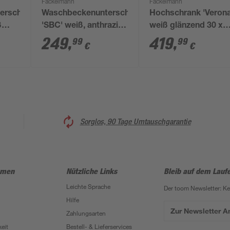
Fackelmann
Fackelmann
erschrank
Waschbeckenunterschrank
Hochschrank 'Verona
ß
'SBC' weiß, anthrazit
weiß glänzend 30 x
 x
glänzend 44 x 60 x
162 x 31,8 cm links
249
,
419
,
99
99
€
€
24,4 cm links
Sorglos, 90 Tage Umtauschgarantie
hmen
Nützliche Links
Bleib auf dem Lauf
Leichte Sprache
Der toom Newsletter: K
Hilfe
Zur Newsletter 
Zahlungsarten
eit
Bestell- & Lieferservices