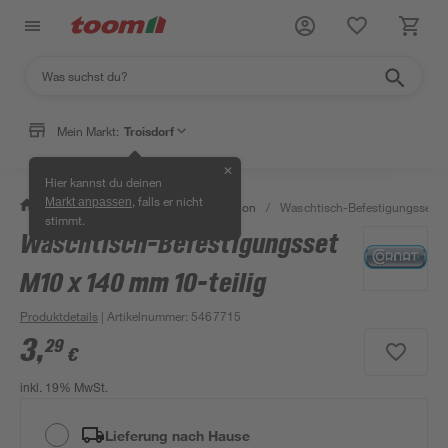
Mein Markt:
Troisdorf
✕
Hier kannst du deinen
, falls er nicht
Markt anpassen
/
Bad & Sanitär
/
Sanitärinstallation
/
Waschtisch-Befestigungsset M
stimmt.
Waschtisch-Befestigungsset
M10 x 140 mm 10-teilig
Produktdetails
| Artikelnummer
:
5467715
3
,
29
€
inkl. 19% MwSt.
Lieferung nach Hause