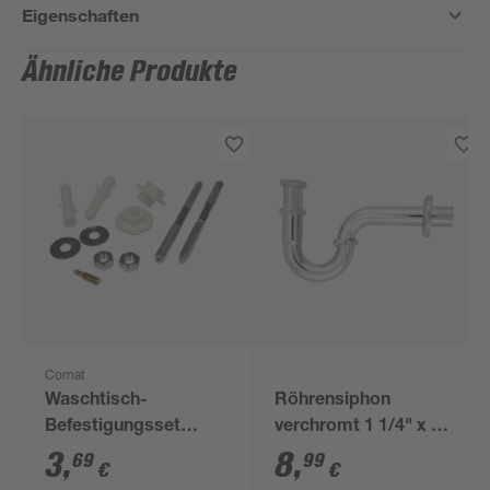
Eigenschaften
Ähnliche Produkte
Cornat
Waschtisch-
Röhrensiphon
Befestigungsset
verchromt 1 1/4" x 32
exzentrisch M10 x
mm
3
,
8
,
69
99
€
€
140 mm 10-teilig