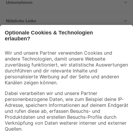
Unternehmen
Nützliche Links
Bleib auf dem Laufenden mit unserem Newsletter
Der toom Newsletter: Keine Angebote und Aktionen mehr verpassen!
Zur Newsletter Anmeldung
Folge uns
Zahlungsarten
Versandarten