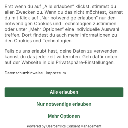
Sicher einkaufen
Jetzt die toom-App herunterladen
Alle Preisangaben in EUR inkl. gesetzl. MwSt.. Die dargestellten Angebote sind unter
Umständen nicht in allen Märkten verfügbar. Die angegebenen Verfügbarkeiten beziehen
sich auf den unter "Mein Markt" ausgewählten toom Baumarkt. Alle Angebote und
Produkte nur solange der Vorrat reicht.
*Paketversand ab 59 € versandkostenfrei, gilt nicht für Artikel mit Speditionsversand, hier
fallen zusätzliche Versandkosten an.
Datenschutz
Privatsphäre
Impressum
AGB
Nutzungsbedingungen
Widerrufsrecht
Vertrag widerrufen
Barrierefreiheit
© 2026 toom Baumarkt GmbH