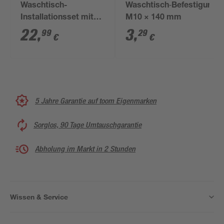
Waschtisch-
Waschtisch‑Befestigung
Installationsset mit
M10 × 140 mm
Röhrensiphon
22
,
3
,
99
29
€
€
5 Jahre Garantie auf toom Eigenmarken
Sorglos, 90 Tage Umtauschgarantie
Abholung im Markt in 2 Stunden
Wissen & Service