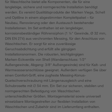
für Waschtische bietet alle Komponenten, die für eine
langlebige, sichere und normgerechte Installation benötigt
werden. Es vereint Qualitätsprodukte der Marken Viega, Schell
und Optiline in einem abgestimmten Komplettpaket – für
Neubau, Renovierung oder den Austausch bestehender
Installationen. Im Set enthalten ist ein langlebiger,
korrosionsbeständiger Röhrensiphon (1 ¼" Gewinde, Ø 32 mm,
DIN EN 274) aus verchromten Messing, für den Anschluss von
Waschtischen. Er sorgt für eine zuverlässige
Geruchsabdichtung und erfüllt alle gängigen
Installationsnormen. Die robusten, leichtgängigen
Marken‑Eckventile von Shell (Wandanschluss: 1/2"
Außengewinde, Abgang: 3/8" Außengewinde) sind für Kalt‑ und
Warmwasseranschlüsse geeignet. Außerdem verfügen Sie über
einen Comfort-Griff, eine zugfeste Messing-Konus-
Quetschverschraubung mit Längenausgleich und eine
Schubrosette mit ∅ 54 mm. Ein Set zur sicheren, stabilen und
normgerechten Befestigung von Waschtischen
unterschiedlicher Größen. Montagematerial sowie universell
einsetzbare Montagestreifen zur flexiblen Installation von
Waschtischen und Zubehör sind im Lieferumfang enthalten.