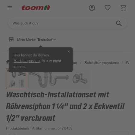
Mein Markt:
Troisdorf
✕
Hier kannst du deinen
, falls er nicht
Markt anpassen
/
Bad & Sanitär
/
Sanitärinstallation
/
Rohrleitungssysteme
/
Wasse
stimmt.
Waschtisch-Installationset mit
Röhrensiphon 1 ¼" und 2 x Eckventil
1/2" verchromt
Produktdetails
| Artikelnummer
:
5470439