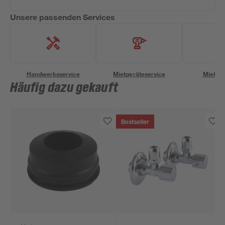
Unsere passenden Services
Handwerksservice
Mietgeräteservice
Miettra
Häufig dazu gekauft
Bestseller