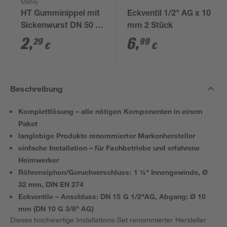
Marley
HT Gumminippel mit
Eckventil 1/2" AG x 10
Sickenwurst DN 50 1
mm 2 Stück
1/4
2
,
6
,
29
99
€
€
Beschreibung
Komplettlösung – alle nötigen Komponenten in einem
Paket
langlebige Produkte renommierter Markenhersteller
einfache Installation – für Fachbetriebe und erfahrene
Heimwerker
Röhrensiphon/Geruchverschluss: 1 ¼" Innengewinde, Ø
32 mm, DIN EN 274
Eckventile – Anschluss: DN 15 G 1/2"AG, Abgang: Ø 10
mm (DN 10 G 3/8" AG)
Dieses hochwertige Installations‑Set renommierter Hersteller