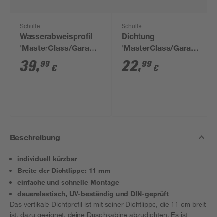
Schulte
Schulte
Wasserabweisprofil
Dichtung
'MasterClass/Garant'
'MasterClass/Garant'
gerade transparent
gerade transparent 6
39
,
22
,
99
99
€
€
100 cm
mm x 210 cm
Beschreibung
individuell kürzbar
Breite der Dichtlippe: 11 mm
einfache und schnelle Montage
dauerelastisch, UV-beständig und DIN-geprüft
Das vertikale Dichtprofil ist mit seiner Dichtlippe, die 11 cm breit
ist, dazu geeignet, deine Duschkabine abzudichten. Es ist