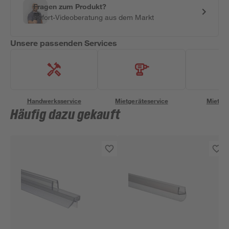
Fragen zum Produkt?
Sofort-Videoberatung aus dem Markt
Unsere passenden Services
Handwerksservice
Mietgeräteservice
Miettra
Häufig dazu gekauft