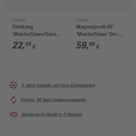
Schulte
Schulte
Dichtung
Magnetprofil 45°
'MasterClass/Garant'
'MasterClass' 2er-
gerade transparent 6
Pack, 200 cm
22
,
59
,
99
99
€
€
mm x 210 cm
5 Jahre Garantie auf toom Eigenmarken
Sorglos, 90 Tage Umtauschgarantie
Abholung im Markt in 2 Stunden