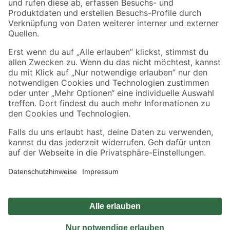
Sicher einkaufen
Jetzt die toom-App herunterladen
Alle Preisangaben in EUR inkl. gesetzl. MwSt.. Die dargestellten Angebote sind unter
Umständen nicht in allen Märkten verfügbar. Die angegebenen Verfügbarkeiten beziehen
sich auf den unter "Mein Markt" ausgewählten toom Baumarkt. Alle Angebote und
Produkte nur solange der Vorrat reicht.
*Paketversand ab 59 € versandkostenfrei, gilt nicht für Artikel mit Speditionsversand, hier
fallen zusätzliche Versandkosten an.
Datenschutz
Privatsphäre
Impressum
AGB
Nutzungsbedingungen
Widerrufsrecht
Vertrag widerrufen
Barrierefreiheit