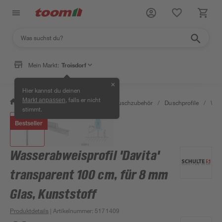
Mein Markt:
Troisdorf
✕
Hier kannst du deinen
, falls er nicht
Markt anpassen
/
Bad & Sanitär
/
Duschen
/
Duschzubehör
/
Duschprofile
/
Wass
stimmt.
Bestseller
Wasserabweisprofil 'Davita'
transparent 100 cm, für 8 mm
Glas, Kunststoff
Produktdetails
| Artikelnummer
:
5171409