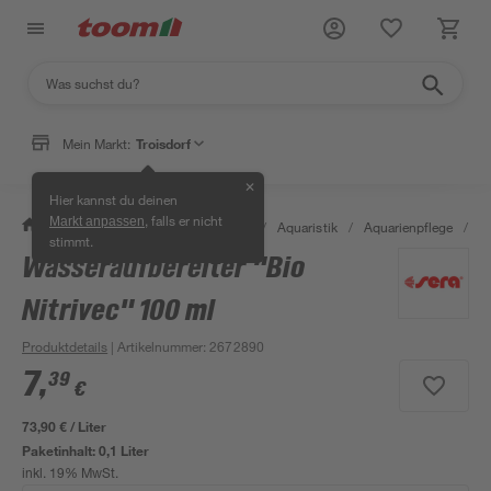
Mein Markt:
Troisdorf
✕
Hier kannst du deinen
, falls er nicht
Markt anpassen
/
Garten & Freizeit
/
Tierbedarf
/
Aquaristik
/
Aquarienpflege
/
Wa
stimmt.
Wasseraufbereiter "Bio
Nitrivec" 100 ml
Produktdetails
| Artikelnummer
:
2672890
7
,
39
€
73,90 € / Liter
Paketinhalt:
0,1 Liter
inkl. 19% MwSt.