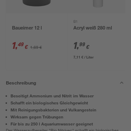
B1
Baueimer 12 l
Acryl weiß 280 ml
1
,
1
,
49
99
€
€
1,69 €
7,11 € / Liter
Beschreibung
Beseitigt Ammonium und Nitrit im Wasser
Schafft ein biologisches Gleichgewicht
Mit Reinigungsbakterien und Vulkangestein
Wirksam gegen Trübungen
Für bis zu 250 l Aquariumwasser geeignet
Der Wasseraufbereiter "Bio Nitrivec" schafft ein biologisches