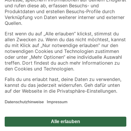
Zahlungsarten
Versandarten
Sicher einkaufen
Jetzt die toom-App herunterladen
Alle Preisangaben in EUR inkl. gesetzl. MwSt.. Die dargestellten Angebote sind unter
Umständen nicht in allen Märkten verfügbar. Die angegebenen Verfügbarkeiten beziehen
sich auf den unter "Mein Markt" ausgewählten toom Baumarkt. Alle Angebote und
Produkte nur solange der Vorrat reicht.
*Paketversand ab 59 € versandkostenfrei, gilt nicht für Artikel mit Speditionsversand, hier
fallen zusätzliche Versandkosten an.
Datenschutz
Privatsphäre
Impressum
AGB
Nutzungsbedingungen
Widerrufsrecht
Vertrag widerrufen