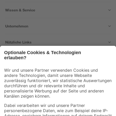
Wissen & Service
Unternehmen
Nützliche Links
Bleib auf dem Laufenden mit unserem Newsletter
Der toom Newsletter: Keine Angebote und Aktionen mehr verpassen!
Zur Newsletter Anmeldung
Folge uns