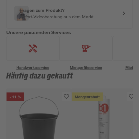
Fragen zum Produkt?
Sofort-Videoberatung aus dem Markt
Unsere passenden Services
Handwerksservice
Mietgeräteservice
Miettra
Häufig dazu gekauft
- 11 %
Mengenrabatt