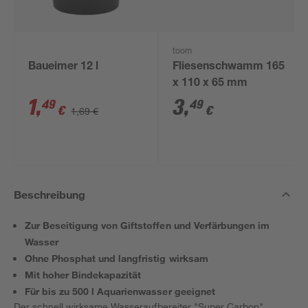
toom
Baueimer 12 l
Fliesenschwamm 165
x 110 x 65 mm
1
,
3
,
49
49
€
€
1,69 €
Beschreibung
Zur Beseitigung von Giftstoffen und Verfärbungen im
Wasser
Ohne Phosphat und langfristig wirksam
Mit hoher Bindekapazität
Für bis zu 500 l Aquarienwasser geeignet
Der schnell wirksame Wasseraufbereiter "Super Carbon"