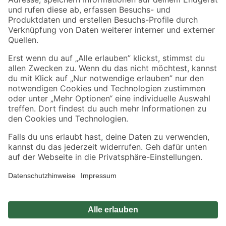
Zahlungsarten
Versandarten
Sicher einkaufen
Jetzt die toom-App herunterladen
Alle Preisangaben in EUR inkl. gesetzl. MwSt.. Die dargestellten Angebote sind unter
Umständen nicht in allen Märkten verfügbar. Die angegebenen Verfügbarkeiten beziehen
sich auf den unter "Mein Markt" ausgewählten toom Baumarkt. Alle Angebote und
Produkte nur solange der Vorrat reicht.
*Paketversand ab 59 € versandkostenfrei, gilt nicht für Artikel mit Speditionsversand, hier
fallen zusätzliche Versandkosten an.
Datenschutz
Privatsphäre
Impressum
AGB
Nutzungsbedingungen
Widerrufsrecht
Vertrag widerrufen