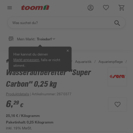
Mein Markt:
Troisdorf
✕
Hier kannst du deinen
, falls er nicht
Markt anpassen
/
Garten & Freizeit
/
Tierbedarf
/
Aquaristik
/
Aquarienpflege
/
W
stimmt.
Wasseraufbereiter "Super
Carbon" 0,25 kg
Produktdetails
| Artikelnummer
:
2670377
6
,
29
€
25,16 € / Kilogramm
Paketinhalt:
0,25 Kilogramm
inkl. 19% MwSt.