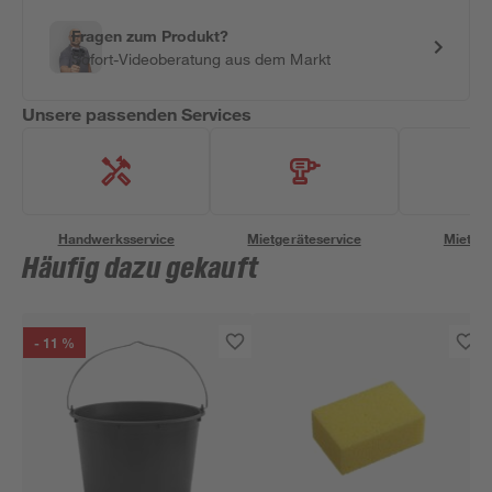
Fragen zum Produkt?
Sofort-Videoberatung aus dem Markt
Unsere passenden Services
Handwerksservice
Mietgeräteservice
Miettra
Häufig dazu gekauft
- 11 %