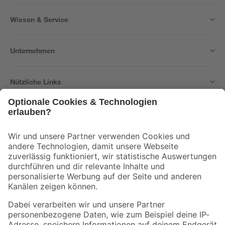
Wissen & Service
Unternehmen
Nützliche Links
Bleib auf dem Laufenden mit unserem Newsletter
Der toom Newsletter: Keine Angebote und Aktionen mehr verpassen!
Zur Newsletter Anmeldung
Folge uns