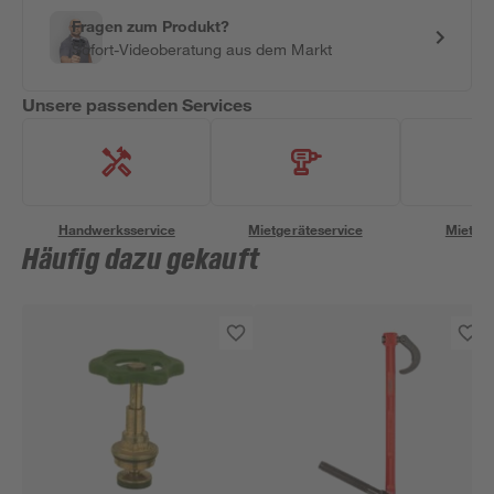
Fragen zum Produkt?
Sofort-Videoberatung aus dem Markt
Unsere passenden Services
Handwerksservice
Mietgeräteservice
Miettra
Häufig dazu gekauft