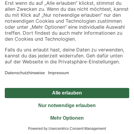
Sicher einkaufen
Jetzt die toom-App herunterladen
Alle Preisangaben in EUR inkl. gesetzl. MwSt.. Die dargestellten Angebote sind unter
Umständen nicht in allen Märkten verfügbar. Die angegebenen Verfügbarkeiten beziehen
sich auf den unter "Mein Markt" ausgewählten toom Baumarkt. Alle Angebote und
Produkte nur solange der Vorrat reicht.
*Paketversand ab 59 € versandkostenfrei, gilt nicht für Artikel mit Speditionsversand, hier
fallen zusätzliche Versandkosten an.
Datenschutz
Privatsphäre
Impressum
AGB
Nutzungsbedingungen
Widerrufsrecht
Vertrag widerrufen
Barrierefreiheit
© 2026 toom Baumarkt GmbH