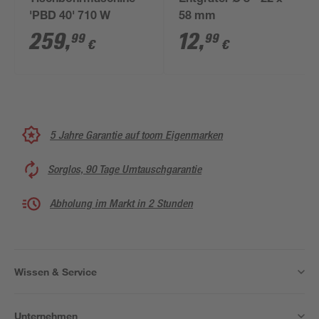
Tischbohrmaschine
Entgrater Ø 8 - 22 x
'PBD 40' 710 W
58 mm
259
,
12
,
99
99
€
€
5 Jahre Garantie auf toom Eigenmarken
Sorglos, 90 Tage Umtauschgarantie
Abholung im Markt in 2 Stunden
Wissen & Service
Unternehmen