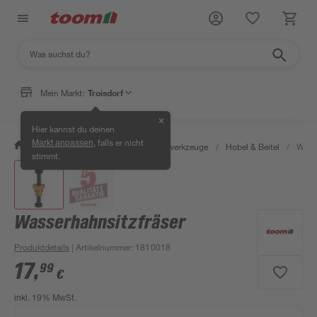
Mein Markt:
Troisdorf
✕
Hier kannst du deinen
, falls er nicht
Markt anpassen
/
Werkstatt & Maschinen
/
Handwerkzeuge
/
Hobel & Beitel
/
Wasse
stimmt.
Wasserhahnsitzfräser
Produktdetails
| Artikelnummer
:
1810018
17
,
99
€
inkl. 19% MwSt.