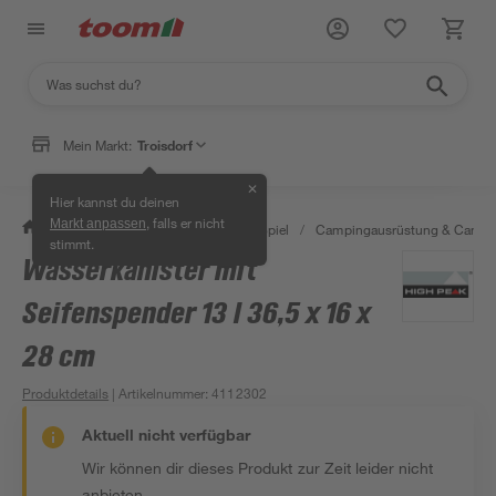
Mein Markt:
Troisdorf
✕
Hier kannst du deinen
, falls er nicht
Markt anpassen
/
Garten & Freizeit
/
Outdoor & Spiel
/
Campingausrüstung & Campi
stimmt.
Wasserkanister mit
Seifenspender 13 l 36,5 x 16 x
28 cm
Produktdetails
| Artikelnummer
:
4112302
Aktuell nicht verfügbar
Wir können dir dieses Produkt zur Zeit leider nicht
anbieten.