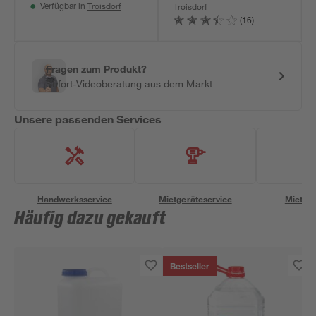
Troisdorf
Troisdorf
Verfügbar in
(16)
Fragen zum Produkt?
Sofort-Videoberatung aus dem Markt
Unsere passenden Services
Handwerksservice
Mietgeräteservice
Miettra
Häufig dazu gekauft
Bestseller