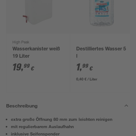
High Peak
Wasserkanister weiß
Destilliertes Wasser 5
19 Liter
l
19
,
1
,
99
99
€
€
0,40 € / Liter
Beschreibung
extra große Öffnung 80 mm zum leichten reinigen
mit regulierbarem Auslaufhahn
inklusive Seifenspender