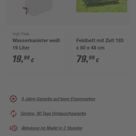
High Peak
Wasserkanister weiß
Feldbett mit Zelt 193
19 Liter
x 80 x 48 cm
19
,
79
,
99
99
€
€
5 Jahre Garantie auf toom Eigenmarken
Sorglos, 90 Tage Umtauschgarantie
Abholung im Markt in 2 Stunden