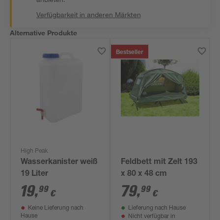
Verfügbarkeit in anderen Märkten
Alternative Produkte
Bestseller
High Peak
Wasserkanister weiß
Feldbett mit Zelt 193
19 Liter
x 80 x 48 cm
19
,
79
,
99
99
€
€
Keine Lieferung nach
Lieferung nach Hause
Hause
Nicht verfügbar in