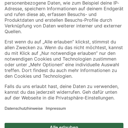
Zahlungsarten
Versandarten
Sicher einkaufen
Jetzt die toom-App herunterladen
Alle Preisangaben in EUR inkl. gesetzl. MwSt.. Die dargestellten Angebote sind unter
Umständen nicht in allen Märkten verfügbar. Die angegebenen Verfügbarkeiten beziehen
sich auf den unter "Mein Markt" ausgewählten toom Baumarkt. Alle Angebote und
Produkte nur solange der Vorrat reicht.
*Paketversand ab 59 € versandkostenfrei, gilt nicht für Artikel mit Speditionsversand, hier
fallen zusätzliche Versandkosten an.
Datenschutz
Privatsphäre
Impressum
AGB