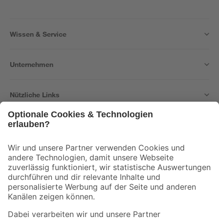
Wissen & Service
Unternehmen
Nützliche Links
Bleib auf dem Laufenden mit unserem Newsletter
Der toom Newsletter: Keine Angebote und Aktionen mehr verpassen!
Zur Newsletter Anmeldung
Folge uns