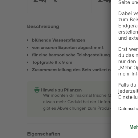
€
€
Beschreibung
blühende Wasserpflanzen
von unseren Experten abgestimmt
für eine harmonische Teichgestaltung
Topfgröße 9 x 9 cm
Zusammenstellung des Sets variiert nach Verfügba
Hinweis zu Pflanzen
Wir möchten dir maximal frische Qualität garant
etwas mehr Geduld bei der Lieferung bitten müss
gibt es Abweichungen zum Produktfoto.
Eigenschaften