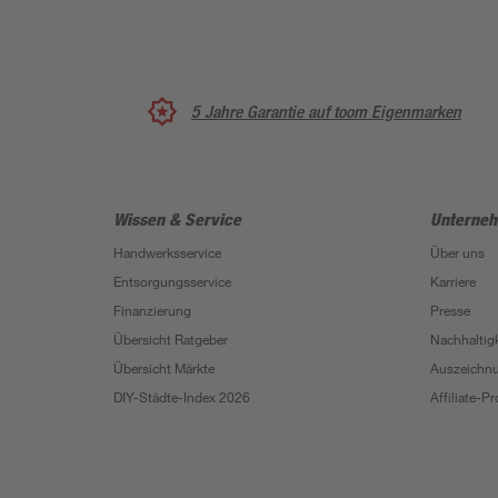
5 Jahre Garantie auf toom Eigenmarken
Wissen & Service
Unterne
Handwerksservice
Über uns
Entsorgungsservice
Karriere
Finanzierung
Presse
Übersicht Ratgeber
Nachhaltigk
Übersicht Märkte
Auszeichn
DIY-Städte-Index 2026
Affiliate-