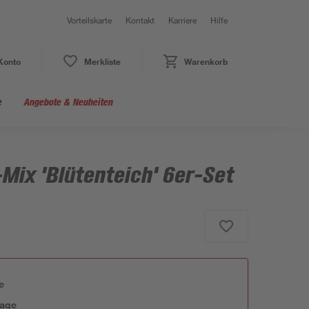
Vorteilskarte
Kontakt
Karriere
Hilfe
Konto
Merkliste
Warenkorb
e
Angebote & Neuheiten
Mix 'Blütenteich' 6er-Set
e
tage