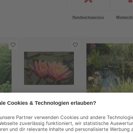
Handwerksservice
Mietgerät
toom
Mix
Seerose 'Aurora'
Wasserpflanzen-Mix
zen'
11x11 cm Topf
'Naturteich' 6er-Set
14
,
24
,
99
99