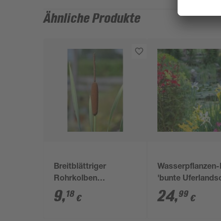
Ähnliche Produkte
Breitblättriger
Wasserpflanzen-
Rohrkolben
'bunte Uferlandsc
'Variegata', 11x11 cm
6er-Set
9
,
24
,
18
99
€
€
Topf, 2er-Set