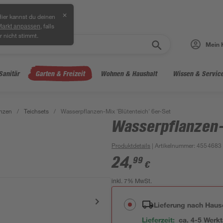
✕
ier kannst du deinen
, falls
Markt anpassen
r nicht stimmt.
Mein 
Sanitär
Garten & Freizeit
Wohnen & Haushalt
Wissen & Servic
anzen
/
Teichsets
/
Wasserpflanzen-Mix 'Blütenteich' 6er-Set
Wasserpflanzen-
Produktdetails
| Artikelnummer
:
4554683
24
,
99
€
inkl. 7% MwSt.
Lieferung nach Haus
Lieferzeit:
ca. 4-5 Werk