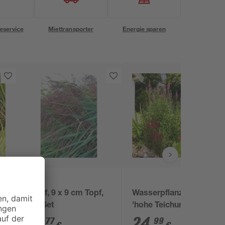
eservice
Miettransporter
Energie sparen
toom
Schilf, 9 x 9 cm Topf,
Wasserpflanzen-Mix
3er-Set
'hohe Teichumrander'
6er-Set
10
,
24
,
77
99