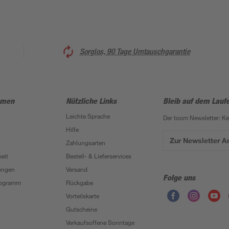
Sorglos, 90 Tage Umtauschgarantie
hmen
Nützliche Links
Bleib auf dem Lauf
Leichte Sprache
Der toom Newsletter: K
Hilfe
Zur Newsletter 
Zahlungsarten
eit
Bestell- & Lieferservices
ungen
Versand
Folge uns
Programm
Rückgabe
Vorteilskarte
Gutscheine
Verkaufsoffene Sonntage