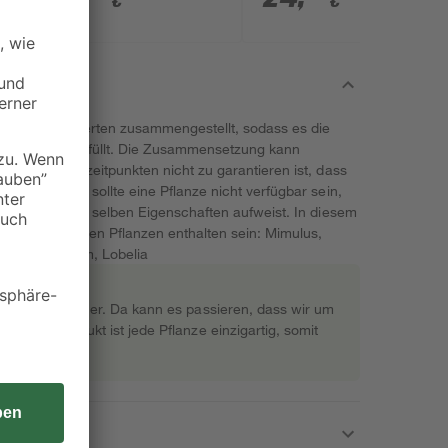
€
€
n unseren Experten zusammengestellt, sodass es die
chgestaltung erfüllt. Die Zusammensetzung kann
 Auslieferungszeitpunkten nicht zu garantieren ist, dass
keine Sorge - sollte eine Pflanze nicht verfügbar sein,
ersetzt, die die selben Eigenschaften aufweist. In diesem
l aus folgenden Pflanzen enthalten sein: Mimulus,
culus, Lythrum, Lobelia
rekt beim Gärtner. Da kann es passieren, dass wir um
s Naturprodukt ist jede Pflanze einzigartig, somit