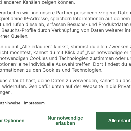
€
€
Dieses Teichpflanzen-Set wird vo
passenden Kriterien für deine Tei
variieren, da zu unterschiedlichen
alle Pflanzen verfügbar sind. Doch 
wird sie durch eine gleichwertige 
rkeit
Set kann zum Beispiel eine Auswah
Myosotis, Lychnis, Achillea, Ranun
ieren. Deswegen ordern wir deine Pflanze erst nach der Bestellung di
en. So kannst du dich über eine frische und gesunde Pflanze freuen! Al