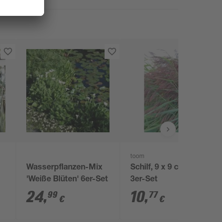
toom
Wasserpflanzen-Mix
Schilf, 9 x 9 cm Topf,
'Weiße Blüten' 6er-Set
3er-Set
24
,
10
,
99
77
€
€