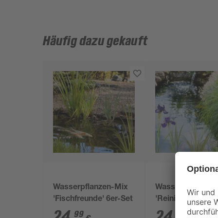
Häufig dazu gekauft
Wasserpflanzen-Mix
Wasserpflanzen-
'Fischfreunde' 6er-Set
'Reinigungspflan
6er-Set
24
,
24
,
99
99