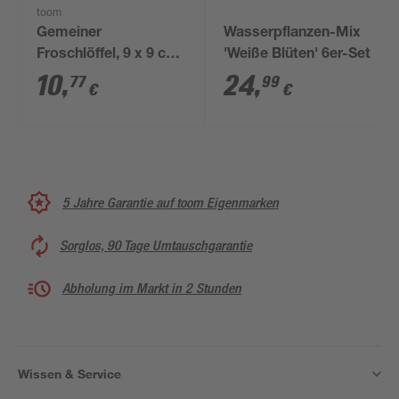
toom
Gemeiner
Wasserpflanzen-Mix
Froschlöffel, 9 x 9 cm
'Weiße Blüten' 6er-Set
Topf, 3er-Set
10
,
24
,
77
99
€
€
5 Jahre Garantie auf toom Eigenmarken
Sorglos, 90 Tage Umtauschgarantie
Abholung im Markt in 2 Stunden
Wissen & Service