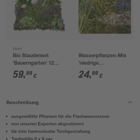
toom
Bio Staudenset
Wasserpflanzen-Mix
'Bauerngarten' 12
'niedrige
Pflanzen für 2 m²
Teichumrander' 6er-
59
,
24
,
99
99
€
€
Set
Beschreibung
ausgewählte Pflanzen für die Flachwasserzone
von unseren Experten abgestimmt
für eine harmonische Teichgestaltung
Topfgröße 9 x 9 cm