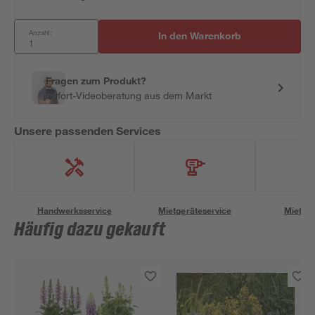
Anzahl:
In den Warenkorb
Fragen zum Produkt?
Sofort-Videoberatung aus dem Markt
Unsere passenden Services
Handwerksservice
Mietgeräteservice
Miettra
Häufig dazu gekauft