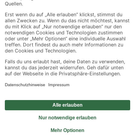
Sicher einkaufen
Jetzt die toom-App herunterladen
Alle Preisangaben in EUR inkl. gesetzl. MwSt.. Die dargestellten Angebote sind unter
Umständen nicht in allen Märkten verfügbar. Die angegebenen Verfügbarkeiten beziehen
sich auf den unter "Mein Markt" ausgewählten toom Baumarkt. Alle Angebote und
Produkte nur solange der Vorrat reicht.
*Paketversand ab 59 € versandkostenfrei, gilt nicht für Artikel mit Speditionsversand, hier
fallen zusätzliche Versandkosten an.
Datenschutz
Privatsphäre
Impressum
AGB
Nutzungsbedingungen
Widerrufsrecht
Vertrag widerrufen
Barrierefreiheit
© 2026 toom Baumarkt GmbH