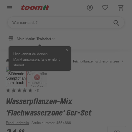
Mein Markt:
Troisdorf
✕
Hier kannst du deinen
, falls er nicht
Markt anpassen
/
Garten & Freizeit
/
Pflanzen
/
Teichpflanzen & Uferpflanzen
/
Tei
stimmt.
(1)
Wasserpflanzen-Mix
'Flachwasserzone' 6er-Set
Produktdetails
| Artikelnummer
:
4554666
99