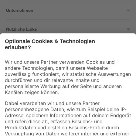
Unternehmen
Nützliche Links
Bleib auf dem Laufenden mit unserem Newsletter
Der toom Newsletter: Keine Angebote und Aktionen mehr verpassen!
Zur Newsletter Anmeldung
Folge uns
Zahlungsarten
Versandarten