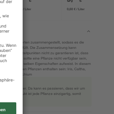
€
€
0,27 € / Liter
0,60 € / Liter
n unseren Experten zusammengestellt, sodass es die
chgestaltung erfüllt. Die Zusammensetzung kann
 Auslieferungszeitpunkten nicht zu garantieren ist, dass
keine Sorge - sollte eine Pflanze nicht verfügbar sein,
ersetzt, die die selben Eigenschaften aufweist. In diesem
 aus folgenden Pflanzen enthalten sein: Iris, Caltha,
machia, Sisyrinchium
rekt beim Gärtner. Da kann es passieren, dass wir um
s Naturprodukt ist jede Pflanze einzigartig, somit