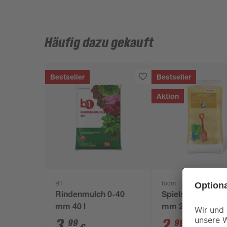
Häufig dazu gekauft
Bestseller
Bestseller
Aktion
B1
toom
Rindenmulch 0-40
Spielsand beige 
mm 40 l
mm 25 kg
3
,
2
,
99
99