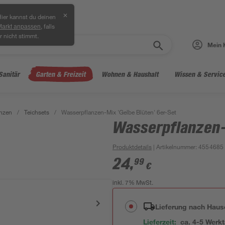
✕
ier kannst du deinen
, falls
Markt anpassen
r nicht stimmt.
Mein 
Sanitär
Garten & Freizeit
Wohnen & Haushalt
Wissen & Servic
anzen
/
Teichsets
/
Wasserpflanzen-Mix 'Gelbe Blüten' 6er-Set
Wasserpflanzen-
Produktdetails
| Artikelnummer
:
4554685
24
,
99
€
inkl. 7% MwSt.
Lieferung nach Haus
Lieferzeit:
ca. 4-5 Werk