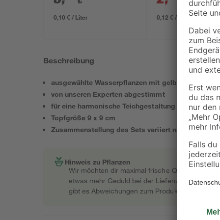
€
€
3,29 €
0,10 € / Liter
0,12 € / Kilogramm
Beschreibung
ausgewählte Wasserpflanzen mit gelben Blüten
von unseren Experten abgestimmt
für eine harmonische Teichgestaltung
Topfgröße 9 x 9 cm
Zusammenstellung des Sets variiert nach Verfügba
Hinweis zu Pflanzen
Wir möchten dir maximal frische Qualität garant
etwas mehr Geduld bei der Lieferung bitten müss
gibt es Abweichungen zum Produktfoto.