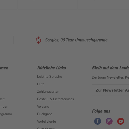
Sorglos, 90 Tage Umtauschgarantie
hmen
Nützliche Links
Bleib auf dem Lauf
Leichte Sprache
Der toom Newsletter: K
Hilfe
Zur Newsletter 
Zahlungsarten
eit
Bestell- & Lieferservices
ungen
Versand
Folge uns
Programm
Rückgabe
Vorteilskarte
Gutscheine