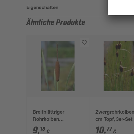
Eigenschaften
Ähnliche Produkte
Breitblättriger
Zwergrohrkolben
Rohrkolben
cm Topf, 3er-Set
'Variegata', 11x11 cm
9
,
10
,
18
77
€
€