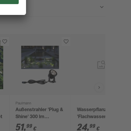
Paulmann
Außenstrahler 'Plug &
Wasserpflanzen-Mix
et
Shine' 300 lm
'Flachwasserzone'
warmweiß IP 68 Ø 7,2
6er-Set
51
,
24
,
99
99
€
€