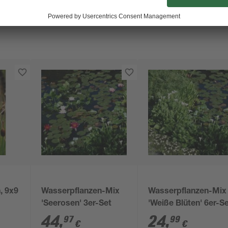
, 9x9
Wasserpflanzen-Mix
Wasserpflanzen-Mix
'Seerosen' 3er-Set
'Weiße Blüten' 6er-S
44
,
24
,
97
99
€
€