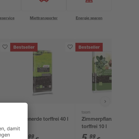
eservice
Miettransporter
Energie sparen
Bestseller
Bestseller
toom
toom
Rasenerde torffrei 40 l
Zimmerpflanzenerde
torffrei 10 l
10
,
5
,
99
99