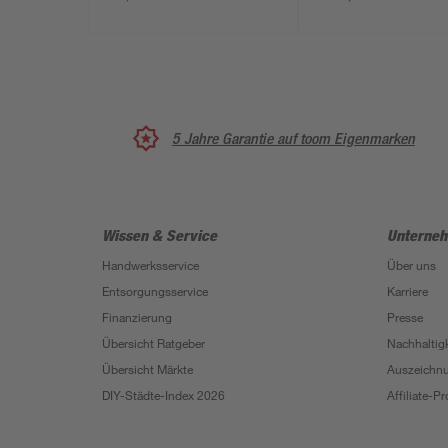
Topf, 2er-Set
5 Jahre Garantie auf toom Eigenmarken
Wissen & Service
Unterne
Handwerksservice
Über uns
Entsorgungsservice
Karriere
Finanzierung
Presse
Übersicht Ratgeber
Nachhaltigk
Übersicht Märkte
Auszeichn
DIY-Städte-Index 2026
Affiliate-