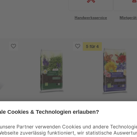
Handwerksservice
Mietgerät
5 für 4
toom
toom
0-2
Pflanzerde torffrei 60 l
Blumenerde torffrei
50 l
12
,
9
,
99
99