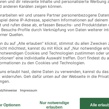
€
€
0,22 € / Liter
0,20 € / Liter
Dieses Teichpflanzen-Set wird vo
passenden Kriterien für deine Tei
variieren, da zu unterschiedlichen
alle Pflanzen verfügbar sind. Doch 
wird sie durch eine gleichwertige 
rkeit
Set kann zum Beispiel eine Auswahl
Ranunculus, Trollius, Cotula, Lysi
ieren. Deswegen ordern wir deine Pflanze erst nach der Bestellung di
en. So kannst du dich über eine frische und gesunde Pflanze freuen! Al