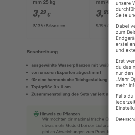
mm 25 kg
mm 40 l
3
,
3
,
29
99
€
€
0,13 € / Kilogramm
0,10 € / Liter
Beschreibung
ausgewählte Wasserpflanzen mit weißen Blüten
von unseren Experten abgestimmt
für eine harmonische Teichgestaltung
Topfgröße 9 x 9 cm
Zusammenstellung des Sets variiert nach Verfügba
Hinweis zu Pflanzen
Wir möchten dir maximal frische Qualität garant
etwas mehr Geduld bei der Lieferung bitten müss
gibt es Abweichungen zum Produktfoto.