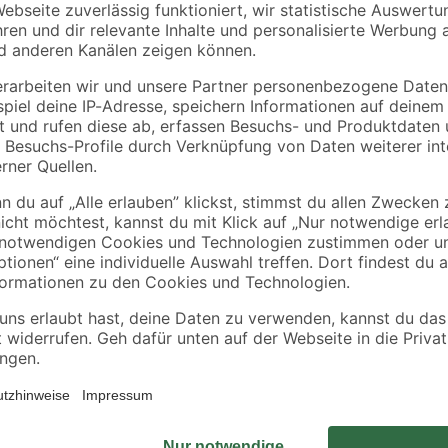
2/5 mm 25 kg
6
,
10
,
99
99
€
€
0,28 € / Kilogramm
0,27 € / Liter
Dieses Teichpflanzen-Set wird vo
passenden Kriterien für deine Tei
variieren, da zu unterschiedlichen
alle Pflanzen verfügbar sind. Doch 
wird sie durch eine gleichwertige 
rkeit
Set kann zum Beispiel eine Auswahl
Mazus, Achillea, Alisma, Eriophorum
ieren. Deswegen ordern wir deine Pflanze erst nach der Bestellung di
en. So kannst du dich über eine frische und gesunde Pflanze freuen! Al