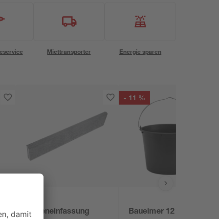
eservice
Miettransporter
Energie sparen
- 11 %
EHL
 l
Raseneinfassung
Baueimer 12 l