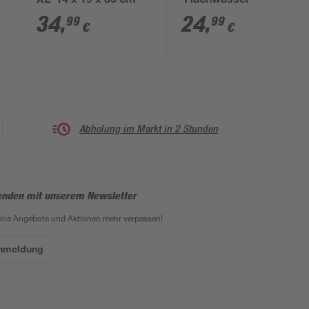
XL' 14 x 19 x 35 cm
'Flachwasserzone'
2
6er-Set
34
,
24
,
99
99
€
€
Abholung im Markt in 2 Stunden
enden mit unserem Newsletter
eine Angebote und Aktionen mehr verpassen!
Anmeldung