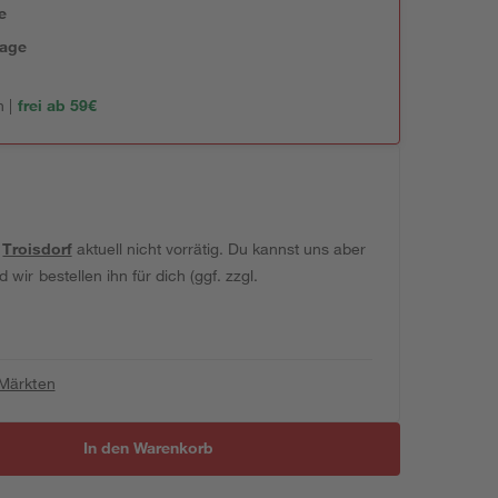
e
tage
 |
frei ab 59€
t
Troisdorf
aktuell nicht vorrätig. Du kannst uns aber
wir bestellen ihn für dich (ggf. zzgl.
 Märkten
In den Warenkorb