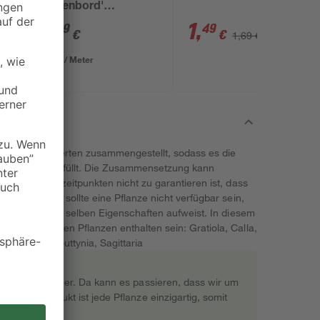
'Rasenbord'
beidseitig abgerundet
2
,
1
,
49
49
€
€
1,69 €
5 x 25 x 100 cm grau
2,49 € / Meter
n unseren Experten zusammengestellt, sodass es die
chgestaltung erfüllt. Die Zusammensetzung kann
 Auslieferungszeitpunkten nicht zu garantieren ist, dass
keine Sorge - sollte eine Pflanze nicht verfügbar sein,
ersetzt, die die selben Eigenschaften aufweist. In diesem
 aus folgenden Pflanzen enthalten sein: Gratiola, Calla,
, Preslia, Houttynia, Sagittaria
rekt beim Gärtner. Da kann es passieren, dass wir um
s Naturprodukt ist jede Pflanze einzigartig, somit