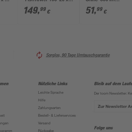
 x 25
'FishTower 100' 20 x
Shine' 300 lm
20 x 120 cm
warmweiß IP 68 Ø 7,
149
,
51
,
99
99
€
€
x 11 cm
Sorglos, 90 Tage Umtauschgarantie
hmen
Nützliche Links
Bleib auf dem Lauf
Leichte Sprache
Der toom Newsletter: K
Hilfe
Zur Newsletter 
Zahlungsarten
eit
Bestell- & Lieferservices
ungen
Versand
Folge uns
Programm
Rückgabe