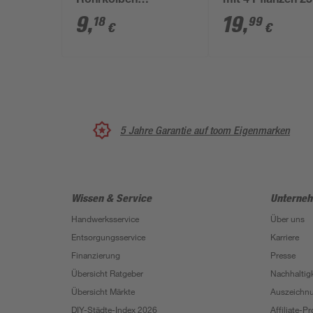
Rohrkolben
mit 4 Pflanzen 25
'Variegata', 11x11 cm
cm
9
,
19
,
18
99
€
€
Topf, 2er-Set
5 Jahre Garantie auf toom Eigenmarken
Wissen & Service
Unterne
Handwerksservice
Über uns
Entsorgungsservice
Karriere
Finanzierung
Presse
Übersicht Ratgeber
Nachhaltigk
Übersicht Märkte
Auszeichn
DIY-Städte-Index 2026
Affiliate-