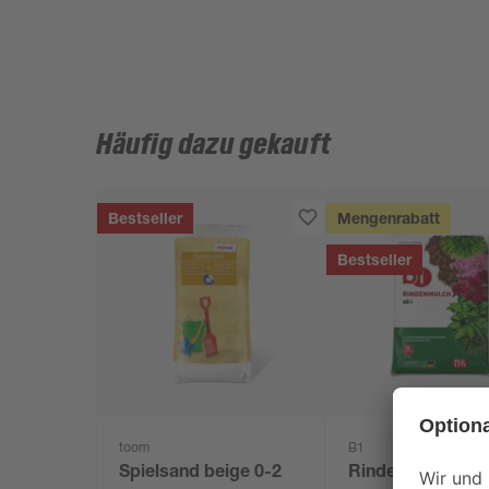
Häufig dazu gekauft
Bestseller
Mengenrabatt
Bestseller
toom
B1
Spielsand beige 0-2
Rindenmulch 0-4