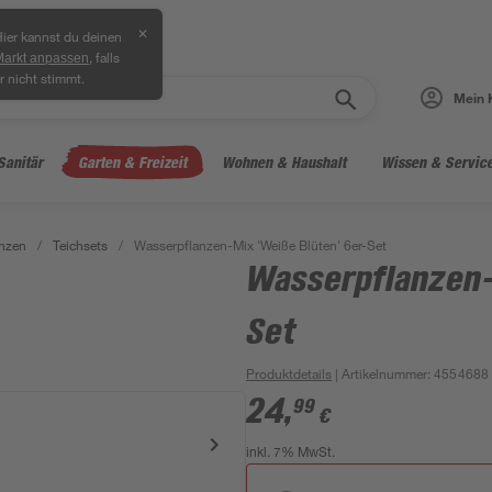
✕
ier kannst du deinen
, falls
Markt anpassen
r nicht stimmt.
Mein 
Sanitär
Garten & Freizeit
Wohnen & Haushalt
Wissen & Servic
anzen
/
Teichsets
/
Wasserpflanzen-Mix 'Weiße Blüten' 6er-Set
Wasserpflanzen-
Set
Produktdetails
| Artikelnummer
:
4554688
24
,
99
€
inkl. 7% MwSt.