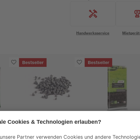
Handwerksservice
Mietgerät
Bestseller
Bestseller
toom
toom
0
Basaltsplitt anthrazit
Rasenerde torffrei 40