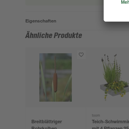
Eigenschaften
Ähnliche Produkte
toom
Breitblättriger
Teich-Schwimmi