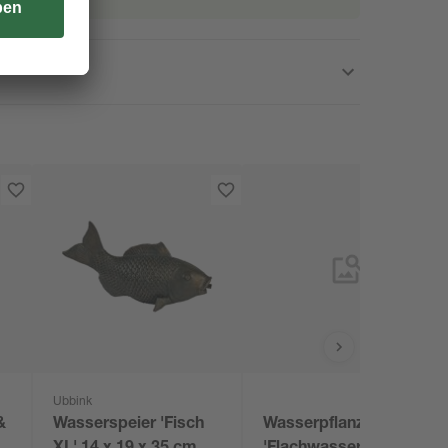
Ubbink
&
Wasserspeier 'Fisch
Wasserpflanzen-Mix