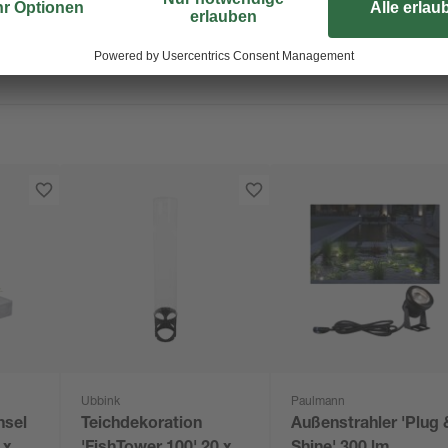
Ubbink
Paulmann
nsel
Teichdekoration
Außenstrahler 'Plug 