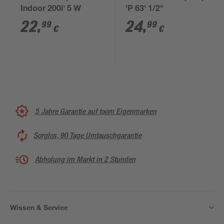
Indoor 200i' 5 W
'P 63' 1/2"
22
,
24
,
99
99
€
€
5 Jahre Garantie auf toom Eigenmarken
Sorglos, 90 Tage Umtauschgarantie
Abholung im Markt in 2 Stunden
Wissen & Service