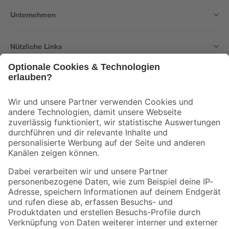
Unternehmen
Nützliche Links
Bleib auf dem Laufenden mit unserem Newsletter
Der toom Newsletter: Keine Angebote und Aktionen mehr verpassen!
Zur Newsletter Anmeldung
Folge uns
Zahlungsarten
Versandarten