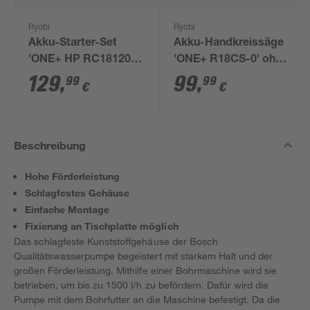
Ryobi
Ryobi
Akku-Starter-Set
Akku-Handkreissäge
'ONE+ HP RC18120-
'ONE+ R18CS-0' ohne
150X' 18 V 5,0 Ah mit
Akku, Ø 165 mm
129
,
99
,
99
99
€
€
Akku und Ladegerät
Beschreibung
Hohe Förderleistung
Schlagfestes Gehäuse
Einfache Montage
Fixierung an Tischplatte möglich
Das schlagfeste Kunststoffgehäuse der Bosch
Qualitätswasserpumpe begeistert mit starkem Halt und der
großen Förderleistung. Mithilfe einer Bohrmaschine wird sie
betrieben, um bis zu 1500 l/h zu befördern. Dafür wird die
Pumpe mit dem Bohrfutter an die Maschine befestigt. Da die