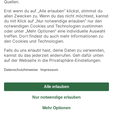
Sicher einkaufen
Jetzt die toom-App herunterladen
Alle Preisangaben in EUR inkl. gesetzl. MwSt.. Die dargestellten Angebote sind unter
Umständen nicht in allen Märkten verfügbar. Die angegebenen Verfügbarkeiten beziehen
sich auf den unter "Mein Markt" ausgewählten toom Baumarkt. Alle Angebote und
Produkte nur solange der Vorrat reicht.
*Paketversand ab 59 € versandkostenfrei, gilt nicht für Artikel mit Speditionsversand, hier
fallen zusätzliche Versandkosten an.
Datenschutz
Privatsphäre
Impressum
AGB
Nutzungsbedingungen
Widerrufsrecht
Vertrag widerrufen
Barrierefreiheit
© 2026 toom Baumarkt GmbH