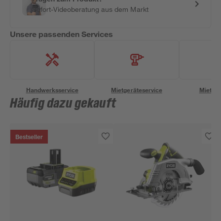
Sofort-Videoberatung aus dem Markt
Unsere passenden Services
Handwerksservice
Mietgeräteservice
Miettra
Häufig dazu gekauft
Bestseller