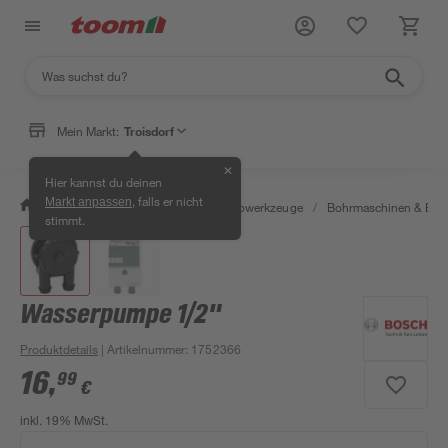
Mein Markt:
Troisdorf
✕
Hier kannst du deinen
, falls er nicht
Markt anpassen
/
Werkstatt & Maschinen
/
Elektrowerkzeuge
/
Bohrmaschinen & Boh
stimmt.
Wasserpumpe 1/2"
Produktdetails
| Artikelnummer
:
1752366
16
,
99
€
inkl. 19% MwSt.