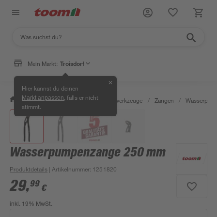
Mein Markt:
Troisdorf
✕
Hier kannst du deinen
, falls er nicht
Markt anpassen
/
Werkstatt & Maschinen
/
Handwerkzeuge
/
Zangen
/
Wasserpum
stimmt.
Wasserpumpenzange 250 mm
Produktdetails
| Artikelnummer
:
1251820
29
,
99
€
inkl. 19% MwSt.