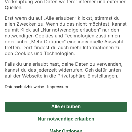
Sicher einkaufen
Jetzt die toom-App herunterladen
Alle Preisangaben in EUR inkl. gesetzl. MwSt.. Die dargestellten Angebote sind unter
Umständen nicht in allen Märkten verfügbar. Die angegebenen Verfügbarkeiten beziehen
sich auf den unter "Mein Markt" ausgewählten toom Baumarkt. Alle Angebote und
Produkte nur solange der Vorrat reicht.
*Paketversand ab 59 € versandkostenfrei, gilt nicht für Artikel mit Speditionsversand, hier
fallen zusätzliche Versandkosten an.
Datenschutz
Privatsphäre
Impressum
AGB
Nutzungsbedingungen
Widerrufsrecht
Vertrag widerrufen
Barrierefreiheit