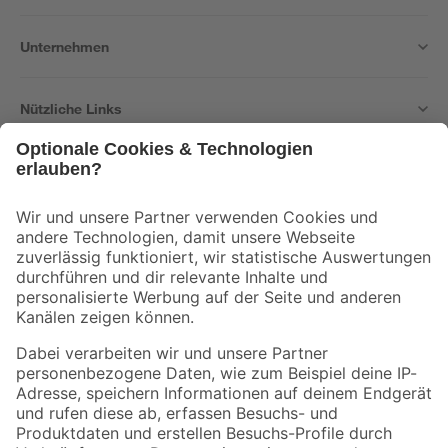
Unternehmen
Nützliche Links
Bleib auf dem Laufenden mit unserem Newsletter
Der toom Newsletter: Keine Angebote und Aktionen mehr verpassen!
Zur Newsletter Anmeldung
Folge uns
Zahlungsarten
Versandarten