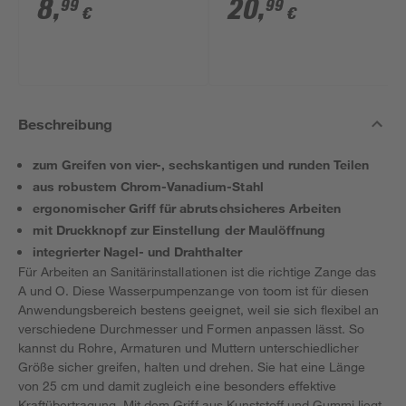
mm
8
,
20
,
99
99
€
€
Beschreibung
zum Greifen von vier-, sechskantigen und runden Teilen
aus robustem Chrom-Vanadium-Stahl
ergonomischer Griff für abrutschsicheres Arbeiten
mit Druckknopf zur Einstellung der Maulöffnung
integrierter Nagel- und Drahthalter
Für Arbeiten an Sanitärinstallationen ist die richtige Zange das
A und O. Diese Wasserpumpenzange von toom ist für diesen
Anwendungsbereich bestens geeignet, weil sie sich flexibel an
verschiedene Durchmesser und Formen anpassen lässt. So
kannst du Rohre, Armaturen und Muttern unterschiedlicher
Größe sicher greifen, halten und drehen. Sie hat eine Länge
von 25 cm und damit zugleich eine besonders effektive
Kraftübertragung. Mit dem Griff aus Kunststoff und Gummi liegt