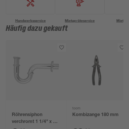
Handwerksservice
Mietgeräteservice
Miettra
Häufig dazu gekauft
toom
Röhrensiphon
Kombizange 180 mm
verchromt 1 1/4" x 32